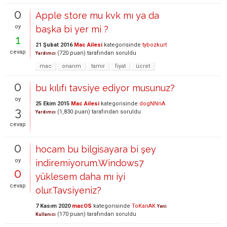
0
Apple store mu kvk mı ya da
oy
başka bi yer mi ?
1
21 Şubat 2016
Mac Ailesi
kategorisinde
tybozkurt
cevap
(
720
puan)
tarafından
soruldu
Yardımcı
mac
onarım
tamir
fiyat
ücret
0
bu kılıfı tavsiye ediyor musunuz?
oy
25 Ekim 2015
Mac Ailesi
kategorisinde
dogNNnA
3
(
1,830
puan)
tarafından
soruldu
Yardımcı
cevap
0
hocam bu bilgisayara bi şey
oy
indiremiyorum.Windows7
0
yüklesem daha mı iyi
cevap
olur.Tavsiyeniz?
7 Kasım 2020
macOS
kategorisinde
ToKanAK
Yeni
(
170
puan)
tarafından
soruldu
Kullanıcı