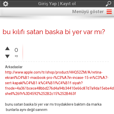
Giriş Yap | Kayıt ol
Menüyü göster
bu kılıfı satan baska bi yer var mı?
0
oy
Arkadaslar
http://www.apple.com/tr/shop/product/HHQ52ZM/A/retina-
ekranl%C4%B1-macbook-pro-i%C3%A7in-incase-15-in%C3%A7-
sert-kapakl%C4%B1-k%C4%B1l%C4%B1f-siyah?
fnode=4a361bcece48bbd276d4a94b34410e66c87d7a9da15ebe4d3
shell%26fh%3D4592%252B2c15%252B463f
bunu satan baska bi yer var mı troydakilere baktım da marka
bunlarla aynı değil sanırım