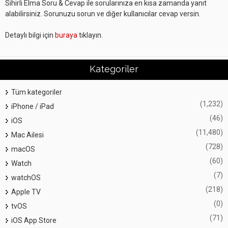
Sihirli Elma Soru & Cevap ile sorularınıza en kısa zamanda yanıt
alabilirsiniz. Sorunuzu sorun ve diğer kullanıcılar cevap versin.
Detaylı bilgi için
buraya
tıklayın.
Kategoriler
Tüm kategoriler
(1,232)
iPhone / iPad
(46)
iOS
(11,480)
Mac Ailesi
(728)
macOS
(60)
Watch
(7)
watchOS
(218)
Apple TV
(0)
tvOS
(71)
iOS App Store