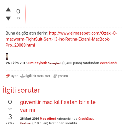
0
oy
Buna da göz atın derim:
http://www.elmasepeti.com/Ozaki-O-
macworm-TightSuit-Sert-13-inc-Retina-Ekranli-MacBook-
Pro_23088.html
26 Ekim 2015
umutayberk
(
3,480
puan)
tarafından
cevaplandı
Deneyimli
İlgili sorular
0
güvenilir mac kılıf satan bir site
oy
var mı
3
28 Mart 2016
Mac Ailesi
kategorisinde
CrashDayu
cevap
(
610
puan)
tarafından
soruldu
Yardımcı