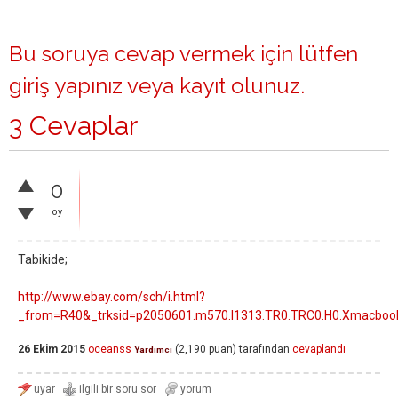
Bu soruya cevap vermek için lütfen
giriş yapınız
veya
kayıt olunuz
.
3 Cevaplar
0
oy
Tabikide;
http://www.ebay.com/sch/i.html?
_from=R40&_trksid=p2050601.m570.l1313.TR0.TRC0.H0.Xmacbo
26 Ekim 2015
oceanss
(
2,190
puan)
tarafından
cevaplandı
Yardımcı