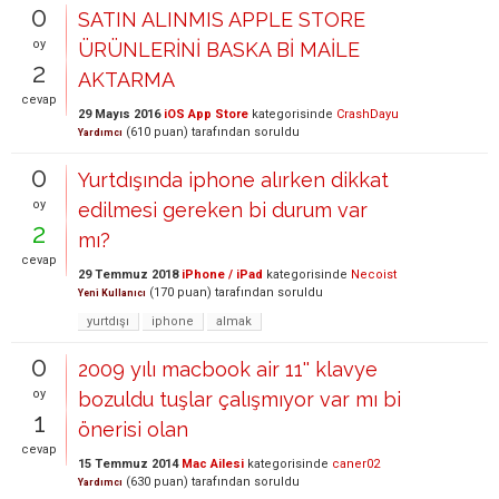
0
SATIN ALINMIS APPLE STORE
oy
ÜRÜNLERİNİ BASKA Bİ MAİLE
2
AKTARMA
cevap
29 Mayıs 2016
iOS App Store
kategorisinde
CrashDayu
(
610
puan)
tarafından
soruldu
Yardımcı
0
Yurtdışında iphone alırken dikkat
oy
edilmesi gereken bi durum var
2
mı?
cevap
29 Temmuz 2018
iPhone / iPad
kategorisinde
Necoist
(
170
puan)
tarafından
soruldu
Yeni Kullanıcı
yurtdışı
iphone
almak
0
2009 yılı macbook air 11'' klavye
oy
bozuldu tuşlar çalışmıyor var mı bi
1
önerisi olan
cevap
15 Temmuz 2014
Mac Ailesi
kategorisinde
caner02
(
630
puan)
tarafından
soruldu
Yardımcı