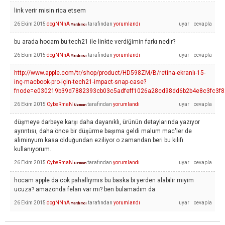
link verir misin rica etsem
26 Ekim 2015
dogNNnA
tarafından
yorumlandı
Yardımcı
bu arada hocam bu tech21 ile linkte verdiğimin farkı nedir?
26 Ekim 2015
dogNNnA
tarafından
yorumlandı
Yardımcı
http://www.apple.com/tr/shop/product/HD598ZM/B/retina-ekranlı-15-
inç-macbook-pro-için-tech21-impact-snap-case?
fnode=e030219b39d7882393cb03c5adfeff1026a28cd98dd6b2b4e8c3fc3f
26 Ekim 2015
CybeRmaN
tarafından
yorumlandı
Uzman
düşmeye darbeye karşı daha dayanıklı, ürünün detaylarında yazıyor
ayrıntısı, daha önce bir düşürme başıma geldi malum mac'ler de
aliminyum kasa olduğundan eziliyor o zamandan beri bu kılıfı
kullanıyorum.
26 Ekim 2015
CybeRmaN
tarafından
yorumlandı
Uzman
hocam apple da cok pahallıymıs bu baska bi yerden alabilir miyim
ucuza? amazonda felan var mı? ben bulamadım da
26 Ekim 2015
dogNNnA
tarafından
yorumlandı
Yardımcı