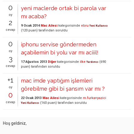
0
yeni maclerde ortak bi parola var
oy
mı acaba?
2
9 Ocak 2014
Mac Ailesi
kategorisinde
ebru
Yeni Kullanıcı
cevap
(
120
puan)
tarafından
soruldu
0
iphonu servise göndermeden
oy
açabilemin bi yolu var mı aciiil!
3
17 Ağustos 2013
Diğer
kategorisinde
ilke
(
690
Yardımcı
cevap
puan)
tarafından
soruldu
+1
mac imde yaptığım işlemleri
oy
görebilme gibi bi şansım var mı ?
0
22 Ocak 2013
Mac Ailesi
kategorisinde
m.furkanyazici
cevap
(
160
puan)
tarafından
soruldu
Yeni Kullanıcı
Hoş geldiniz,