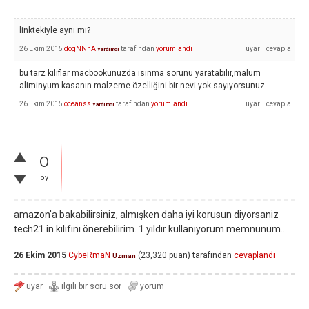
linktekiyle aynı mı?
26 Ekim 2015
dogNNnA
tarafından
yorumlandı
Yardımcı
bu tarz kılıflar macbookunuzda ısınma sorunu yaratabilir,malum
aliminyum kasanın malzeme özelliğini bir nevi yok sayıyorsunuz.
26 Ekim 2015
oceanss
tarafından
yorumlandı
Yardımcı
0
oy
amazon'a bakabilirsiniz, almışken daha iyi korusun diyorsaniz
tech21 in kılıfını önerebilirim. 1 yıldır kullanıyorum memnunum..
26 Ekim 2015
CybeRmaN
(
23,320
puan)
tarafından
cevaplandı
Uzman