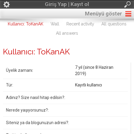
Giriş Yap | Kayıt ol
Menüyü göster
Kullanıcı: ToKanAK
Wall
Recent activity
All questions
All answers
Kullanıcı: ToKanAK
7 yıl (since 8 Haziran
Üyelik zamanı:
2019)
Tür:
Kayıtlı kullanıcı
Adınız? Size nasıl hitap edilsin?:
Nerede yaşıyorsunuz?:
Siteniz ya da blogunuzun adresi?: