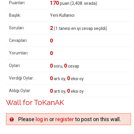
170
Puanları:
puan (
2,408
. sırada)
Başlık:
Yeni Kullanıcı
2
Soruları:
(
1
tanesi en iyi cevap seçildi)
0
Cevapları:
0
Yorumları:
0
0
Oyları:
soru,
cevap
0
0
Verdiği Oylar:
artı oy,
eksi oy
0
0
Aldığı Oylar:
artı oy,
eksi oy
Wall for ToKanAK
Please
log in
or
register
to post on this wall.