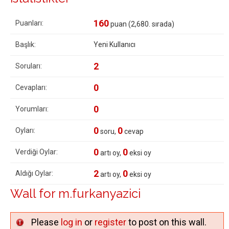
160
Puanları:
puan (
2,680
. sırada)
Başlık:
Yeni Kullanıcı
2
Soruları:
0
Cevapları:
0
Yorumları:
0
0
Oyları:
soru,
cevap
0
0
Verdiği Oylar:
artı oy,
eksi oy
2
0
Aldığı Oylar:
artı oy,
eksi oy
Wall for m.furkanyazici
Please
log in
or
register
to post on this wall.