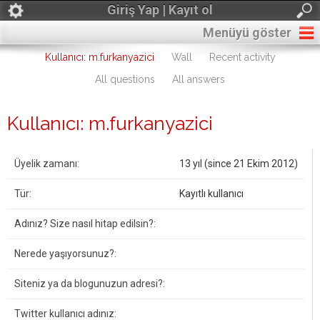
Giriş Yap | Kayıt ol
Menüyü göster
Kullanıcı: m.furkanyazici
Wall
Recent activity
All questions
All answers
Kullanıcı: m.furkanyazici
Üyelik zamanı:
13 yıl (since 21 Ekim 2012)
Tür:
Kayıtlı kullanıcı
Adınız? Size nasıl hitap edilsin?:
Nerede yaşıyorsunuz?:
Siteniz ya da blogunuzun adresi?:
Twitter kullanıcı adınız: