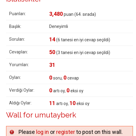
3,480
Puanları:
puan (
64
. sırada)
Başlık:
Deneyimli
14
Soruları:
(
6
tanesi en iyi cevap seçildi)
50
Cevapları:
(
3
tanesi en iyi cevap seçildi)
31
Yorumları:
0
0
Oyları:
soru,
cevap
0
0
Verdiği Oylar:
artı oy,
eksi oy
11
10
Aldığı Oylar:
artı oy,
eksi oy
Wall for umutayberk
Please
log in
or
register
to post on this wall.