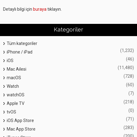
Detaylı bilgi için
buraya
tıklayın.
Kategoriler
Tüm kategoriler
(1,232)
iPhone / iPad
(46)
iOS
(11,480)
Mac Ailesi
(728)
macOS
(60)
Watch
(7)
watchOS
(218)
Apple TV
(0)
tvOS
(71)
iOS App Store
(283)
Mac App Store
(200)