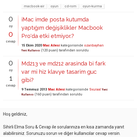
macbook-air
oyun
cd-rom
oyun-kurma
0
iMac imde posta kutumda
oy
yaptığım değişiklikler Macbook
0
Pro'da etki etmiyor.?
cevap
15 Ekim 2020
Mac Ailesi
kategorisinde
ozanbayhan
(
120
puan)
tarafından
soruldu
Yeni Kullanıcı
0
Md213 ve md212 arasinda bi fark
oy
var mi hiz klavye tasarim guc
1
gibi?
cevap
9 Temmuz 2013
Mac Ailesi
kategorisinde
Svuraal
Yeni
(
160
puan)
tarafından
soruldu
Kullanıcı
Hoş geldiniz,
Sihirli Elma Soru & Cevap ile sorularınıza en kısa zamanda yanıt
alabilirsiniz. Sorunuzu sorun ve diğer kullanıcılar cevap versin.