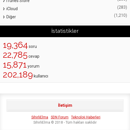
iTunes Store
(283)
iCloud
(1,210)
Diğer
İstatistikler
19,364
soru
22,785
cevap
15,871
yorum
202,189
kullanıcı
İletişim
SihirliElma
SDN Forum
Teknoloji Haberleri
SihirliElma © 2018 - Tüm hakları saklıdır