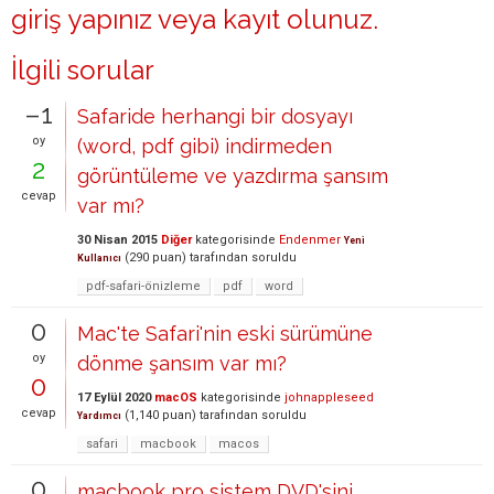
giriş yapınız
veya
kayıt olunuz
.
İlgili sorular
–1
Safaride herhangi bir dosyayı
oy
(word, pdf gibi) indirmeden
2
görüntüleme ve yazdırma şansım
cevap
var mı?
30 Nisan 2015
Diğer
kategorisinde
Endenmer
Yeni
(
290
puan)
tarafından
soruldu
Kullanıcı
pdf-safari-önizleme
pdf
word
0
Mac'te Safari'nin eski sürümüne
oy
dönme şansım var mı?
0
17 Eylül 2020
macOS
kategorisinde
johnappleseed
cevap
(
1,140
puan)
tarafından
soruldu
Yardımcı
safari
macbook
macos
0
macbook pro sistem DVD'sini