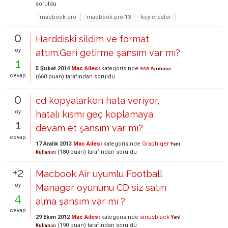
soruldu
macbook-pro
macbook-pro-13
key-creator
0
Harddiski sildim ve format
oy
attım.Geri getirme şansım var mı?
1
5 Şubat 2014
Mac Ailesi
kategorisinde
asa
Yardımcı
cevap
(
660
puan)
tarafından
soruldu
0
cd kopyalarken hata veriyor,
oy
hatalı kısmı geç koplamaya
1
devam et şansım var mı?
cevap
17 Aralık 2013
Mac Ailesi
kategorisinde
Graphiqer
Yeni
(
180
puan)
tarafından
soruldu
Kullanıcı
+2
Macbook Air uyumlu Football
oy
Manager oyununu CD siz satın
4
alma şansım var mı ?
cevap
29 Ekim 2012
Mac Ailesi
kategorisinde
siriusblack
Yeni
(
190
puan)
tarafından
soruldu
Kullanıcı