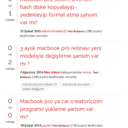
oy
flash diske kopyalayıp-
1
yedekleyip format atma şansım
cevap
var mı?
15 Şubat 2015
albert.einstein21
(
280
puan)
Yeni Kullanıcı
tarafından
soruldu
0
3 aylık macbook pro retinayı yeni
oy
modeliyle değiştirme şansım var
2
mı ?
cevap
2 Ağustos 2014
Mac Ailesi
kategorisinde
emre_
Yeni
(
240
puan)
tarafından
soruldu
Kullanıcı
macbook-pro-retina-13
macbook-pro-yeni
çıkan-değişim-
0
Macbook pro ya car creator(çizim
oy
programı) yükleme şansım var
0
mı?
cevap
18 Şubat 2014
purlen
(
140
puan)
tarafından
Yeni Kullanıcı