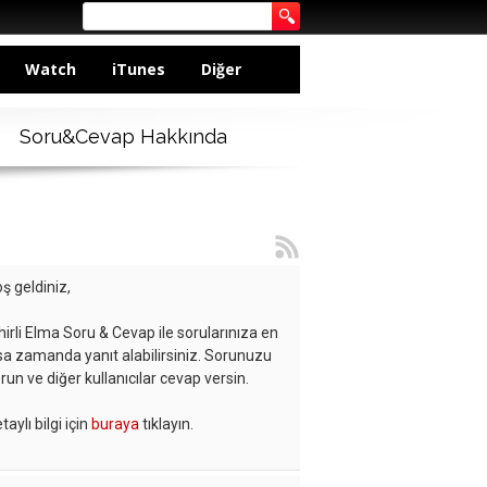
Watch
iTunes
Diğer
Soru&Cevap Hakkında
ş geldiniz,
hirli Elma Soru & Cevap ile sorularınıza en
sa zamanda yanıt alabilirsiniz. Sorunuzu
run ve diğer kullanıcılar cevap versin.
taylı bilgi için
buraya
tıklayın.