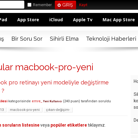
Remember
Kayıt
Pad
App Store
iCloud
Apple Tv
Mac App Store
ış
Bir Soru Sor
Sihirli Elma
Teknoloji Haberleri
ular macbook-pro-yeni
Ho
ok pro retinayı yeni modeliyle değiştirme
 ?
Si
kı
ilesi
kategorisinde
emre_
(
240
puan)
tarafından
soruldu
Yeni Kullanıcı
so
-13
macbook-pro-yeni
çıkan-değişim-
De
 soruların listesine
veya
popüler etiketlere
tıklayınız.