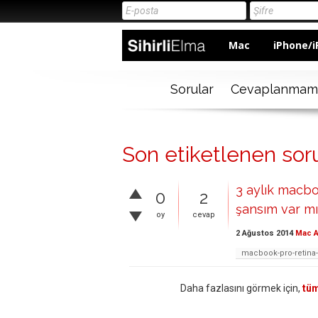
Mac
iPhone/i
Sorular
Cevaplanmam
Son etiketlenen sor
3 aylık macbo
0
2
şansım var mı
oy
cevap
2 Ağustos 2014
Mac A
macbook-pro-retina
Daha fazlasını görmek için,
tüm