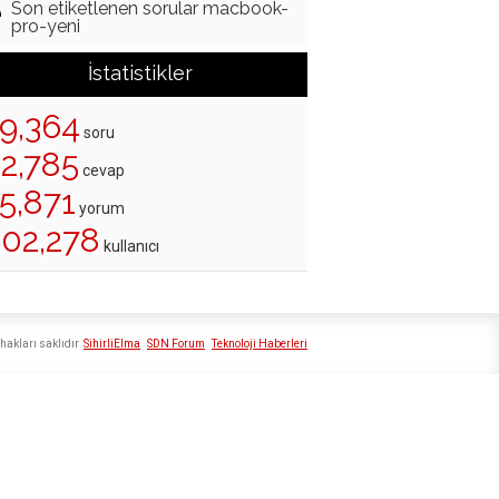
Son etiketlenen sorular macbook-
pro-yeni
İstatistikler
19,364
soru
22,785
cevap
5,871
yorum
202,278
kullanıcı
hakları saklıdır
SihirliElma
SDN Forum
Teknoloji Haberleri