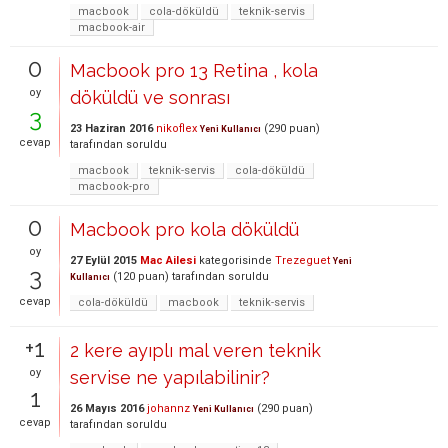
macbook
cola-döküldü
teknik-servis
macbook-air
0
Macbook pro 13 Retina , kola
oy
döküldü ve sonrası
3
23 Haziran 2016
nikoflex
(
290
puan)
Yeni Kullanıcı
cevap
tarafından
soruldu
macbook
teknik-servis
cola-döküldü
macbook-pro
0
Macbook pro kola döküldü
oy
27 Eylül 2015
Mac Ailesi
kategorisinde
Trezeguet
Yeni
3
(
120
puan)
tarafından
soruldu
Kullanıcı
cevap
cola-döküldü
macbook
teknik-servis
+1
2 kere ayıplı mal veren teknik
oy
servise ne yapılabilinir?
1
26 Mayıs 2016
johannz
(
290
puan)
Yeni Kullanıcı
cevap
tarafından
soruldu