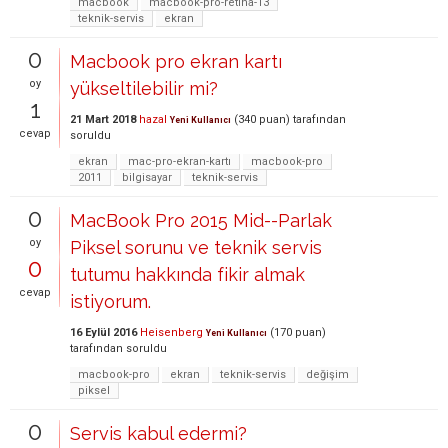
macbook
macbook-pro-retina-13
teknik-servis
ekran
0
Macbook pro ekran kartı
oy
yükseltilebilir mi?
1
21 Mart 2018
hazal
(
340
puan)
tarafından
Yeni Kullanıcı
cevap
soruldu
ekran
mac-pro-ekran-kartı
macbook-pro
2011
bilgisayar
teknik-servis
0
MacBook Pro 2015 Mid--Parlak
oy
Piksel sorunu ve teknik servis
0
tutumu hakkında fikir almak
cevap
istiyorum.
16 Eylül 2016
Heisenberg
(
170
puan)
Yeni Kullanıcı
tarafından
soruldu
macbook-pro
ekran
teknik-servis
değişim
piksel
0
Servis kabul edermi?