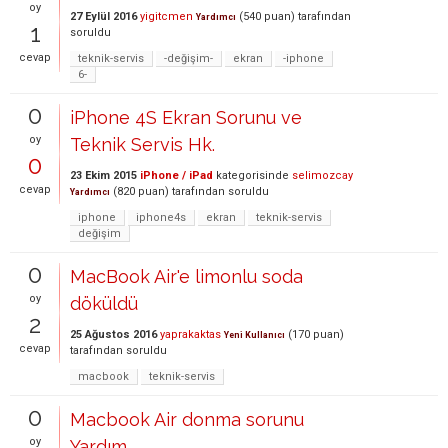
oy
27 Eylül 2016
yigitcmen
(
540
puan)
tarafından
Yardımcı
1
soruldu
cevap
teknik-servis
-değişim-
ekran
-iphone
6-
0
iPhone 4S Ekran Sorunu ve
oy
Teknik Servis Hk.
0
23 Ekim 2015
iPhone / iPad
kategorisinde
selimozcay
cevap
(
820
puan)
tarafından
soruldu
Yardımcı
iphone
iphone4s
ekran
teknik-servis
değişim
0
MacBook Air'e limonlu soda
oy
döküldü
2
25 Ağustos 2016
yaprakaktas
(
170
puan)
Yeni Kullanıcı
cevap
tarafından
soruldu
macbook
teknik-servis
0
Macbook Air donma sorunu
oy
Yardım...