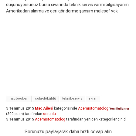
düşünüyorsunuz bursa civarında teknik servis varmi bilgisayarım
Amerikadan alınma ve geri gönderme şansım malesef yok
macbook-air
cola-döküldü
teknik-servis
ekran
5 Temmuz 2015
Mac Ailesi
kategorisinde
Acemistomatolog
Yeni Kullanıcı
(
300
puan)
tarafından
soruldu
5 Temmuz 2015
Acemistomatolog
tarafından
yeniden kategorilendirildi
Sorunuzu paylaşarak daha hızlı cevap alın