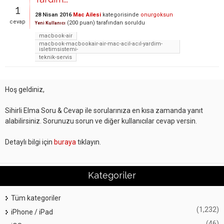
1
28 Nisan 2016
Mac Ailesi
kategorisinde
onurgoksun
cevap
(
200
puan)
tarafından
soruldu
Yeni Kullanıcı
macbook-air
macbook-macbookair-air-mac-acil-acıl-yardim-
isletimsistemi-
teknik-servis
Hoş geldiniz,
Sihirli Elma Soru & Cevap ile sorularınıza en kısa zamanda yanıt
alabilirsiniz. Sorunuzu sorun ve diğer kullanıcılar cevap versin.
Detaylı bilgi için
buraya
tıklayın.
Kategoriler
Tüm kategoriler
(1,232)
iPhone / iPad
(46)