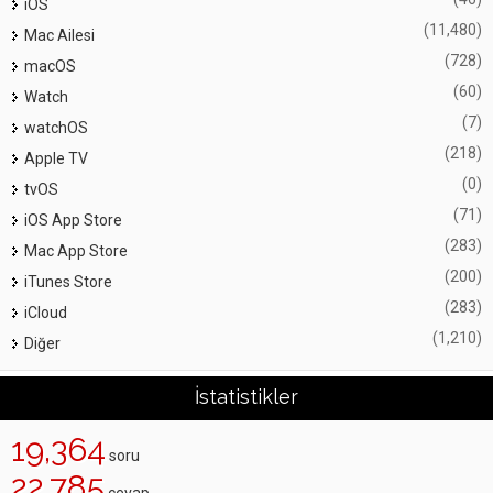
iOS
(11,480)
Mac Ailesi
(728)
macOS
(60)
Watch
(7)
watchOS
(218)
Apple TV
(0)
tvOS
(71)
iOS App Store
(283)
Mac App Store
(200)
iTunes Store
(283)
iCloud
(1,210)
Diğer
İstatistikler
19,364
soru
22,785
cevap