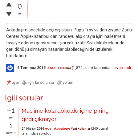
0
oy
Arkadaşım öncelikle geçmiş olsun. Pupa Troy vs den ziyade Zorlu
Center Apple/İstanbul dan randevu alıp orayla işini halletmeni
tavsiye ederim gerisi senin işini çok uzatır.Sıvı dökülmelerinde
geri dönüşü olmayan hasarlar olabileceğini de üzülerek
hatırlatırım.
5 Temmuz 2015
ofsort
(
1,870
puan)
tarafından
cevaplandı
Yardımcı
İlgili sorular
–1
Mac'ime kola döküldü içine pirinç
oy
girdi çıkmıyor
1
24 Nisan 2016
ecemkocatepe
(
240
puan)
Yeni Kullanıcı
cevap
tarafından
soruldu