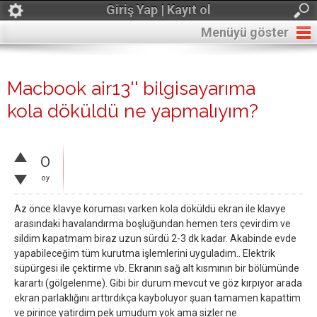
Giriş Yap | Kayıt ol
Menüyü göster
Macbook air13'' bilgisayarıma
kola döküldü ne yapmalıyım?
0
oy
Az önce klavye koruması varken kola döküldü ekran ile klavye
arasındaki havalandırma boşluğundan hemen ters çevirdim ve
sildim kapatmam biraz uzun sürdü 2-3 dk kadar. Akabinde evde
yapabileceğim tüm kurutma işlemlerini uyguladım.. Elektrik
süpürgesi ile çektirme vb. Ekranın sağ alt kısmının bir bölümünde
karartı (gölgelenme). Gibi bir durum mevcut ve göz kırpıyor arada
ekran parlaklığını arttırdıkça kayboluyor şuan tamamen kapattim
ve pirince yatirdim pek umudum yok ama sizler ne