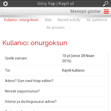
Giriş Yap | Kayıt ol
Menüyü göster
Kullanıcı: onurgoksun
Wall
Recent activity
All questions
All answers
Kullanıcı: onurgoksun
10 yıl (since 28 Nisan
Üyelik zamanı:
2016)
Tür:
Kayıtlı kullanıcı
Adınız? Size nasıl hitap edilsin?:
Nerede yaşıyorsunuz?:
Siteniz ya da blogunuzun adresi?: