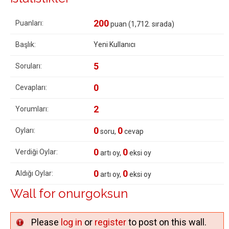
200
Puanları:
puan (
1,712
. sırada)
Başlık:
Yeni Kullanıcı
5
Soruları:
0
Cevapları:
2
Yorumları:
0
0
Oyları:
soru,
cevap
0
0
Verdiği Oylar:
artı oy,
eksi oy
0
0
Aldığı Oylar:
artı oy,
eksi oy
Wall for onurgoksun
Please
log in
or
register
to post on this wall.