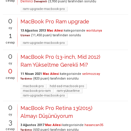
cevap
Demirci
(
3,950
puan)
tarafından
soruldu
Deneyimli
ram-upgrade-macbook-pro
0
MacBook Pro Ram upgrade
oy
13 Ağustos 2013
Mac Ailesi
kategorisinde
worldunya
1
(
11,450
puan)
tarafından
soruldu
Uzman
cevap
ram-upgrade-macbook-pro
0
MacBook Pro (13-inch, Mid 2012)
oy
Ram Yükseltme Gerekli Mi?
0
11 Nisan 2021
Mac Ailesi
kategorisinde
selimozcay
cevap
(
820
puan)
tarafından
soruldu
Yardımcı
macbook-pro
hdd-ssd-macbook-pro
macbook-pro-ram
ram-yükseltme
ram-upgrade-macbook-pro
0
MacBook Pro Retina 13(2015)
oy
Almayı Düşünüyorum
3
3 Ağustos 2017
Mac Ailesi
kategorisinde
hasancan35
cevap
(
650
puan)
tarafından
soruldu
Yardımcı