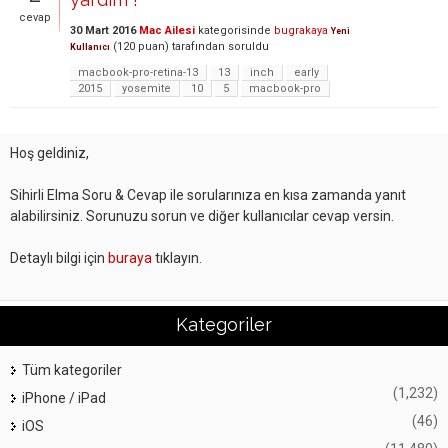
cevap
30 Mart 2016
Mac Ailesi
kategorisinde
bugrakaya
Yeni
(
120
puan)
tarafından
soruldu
Kullanıcı
macbook-pro-retina-13
13
inch
early
2015
yosemite
10
5
macbook-pro
Hoş geldiniz,
Sihirli Elma Soru & Cevap ile sorularınıza en kısa zamanda yanıt
alabilirsiniz. Sorunuzu sorun ve diğer kullanıcılar cevap versin.
Detaylı bilgi için
buraya
tıklayın.
Kategoriler
Tüm kategoriler
(1,232)
iPhone / iPad
(46)
iOS