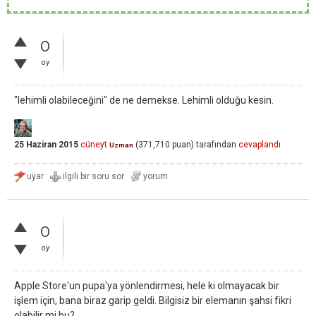
0
oy
"lehimli olabileceğini" de ne demekse. Lehimli olduğu kesin.
25 Haziran 2015
cüneyt
(
371,710
puan)
tarafından
cevaplandı
Uzman
0
oy
Apple Store'un pupa'ya yönlendirmesi, hele ki olmayacak bir
işlem için, bana biraz garip geldi. Bilgisiz bir elemanın şahsi fikri
olabilir mi bu?