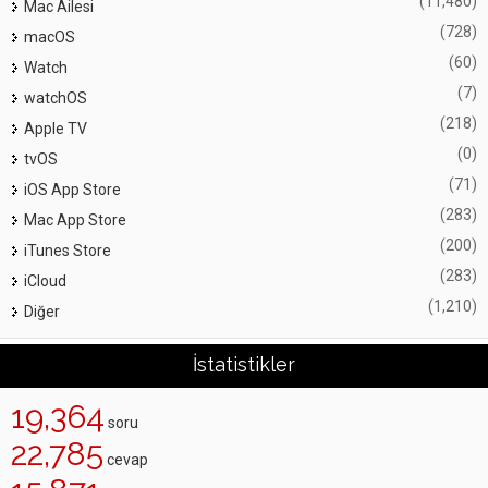
(11,480)
Mac Ailesi
(728)
macOS
(60)
Watch
(7)
watchOS
(218)
Apple TV
(0)
tvOS
(71)
iOS App Store
(283)
Mac App Store
(200)
iTunes Store
(283)
iCloud
(1,210)
Diğer
İstatistikler
19,364
soru
22,785
cevap