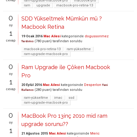
cevap
ram-upgrade-macbook-pro
macbook-pro
ram
upgrade
macbook-pro-retina-13
0
SDD Yükseltmek Mümkün mü ?
oy
Macbook Retina
1
19 Ocak 2016
Mac Ailesi
kategorisinde
dogussonmez
cevap
(
780
puan)
tarafından
soruldu
Yardımcı
macbook-pro-retina-13
ram-yükseltme
ram-upgrade-macbook-pro
0
Ram Upgrade ile Çöken Macbook
oy
Pro
1
20 Eylül 2016
Mac Ailesi
kategorisinde
Desperlon
Yeni
cevap
(
280
puan)
tarafından
soruldu
Kullanıcı
ram-yükseltme
imac
ssd
ram-upgrade-macbook-pro
0
MacBook Pro 13inç 2010 mid ram
oy
upgrade sorunu??
1
21 Ağustos 2015
Mac Ailesi
kategorisinde
Meric