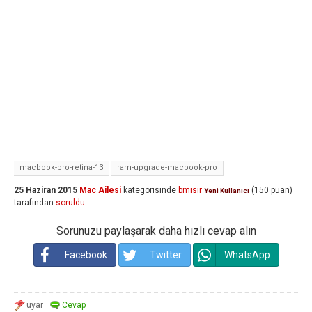
macbook-pro-retina-13
ram-upgrade-macbook-pro
25 Haziran 2015
Mac Ailesi
kategorisinde
bmisir
(
150
puan)
Yeni Kullanıcı
tarafından
soruldu
Sorunuzu paylaşarak daha hızlı cevap alın
Facebook
Twitter
WhatsApp