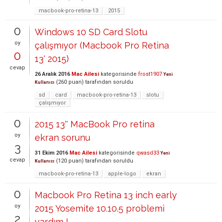
macbook-pro-retina-13
2015
0
Windows 10 SD Card Slotu
oy
çalışmıyor (Macbook Pro Retina
0
13' 2015)
cevap
26 Aralık 2016
Mac Ailesi
kategorisinde
frost1907
Yeni
(
260
puan)
tarafından
soruldu
Kullanıcı
sd
card
macbook-pro-retina-13
slotu
çalışmıyor
0
2015 13'' MacBook Pro retina
oy
ekran sorunu
3
31 Ekim 2016
Mac Ailesi
kategorisinde
qwasd33
Yeni
cevap
(
120
puan)
tarafından
soruldu
Kullanıcı
macbook-pro-retina-13
apple-logo
ekran
0
Macbook Pro Retina 13 inch early
oy
2015 Yosemite 10.10.5 problemi
2
yardım !