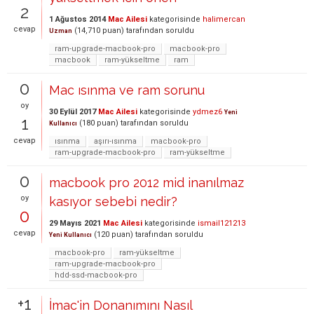
2
1 Ağustos 2014
Mac Ailesi
kategorisinde
halimercan
cevap
(
14,710
puan)
tarafından
soruldu
Uzman
ram-upgrade-macbook-pro
macbook-pro
macbook
ram-yükseltme
ram
0
Mac ısınma ve ram sorunu
oy
30 Eylül 2017
Mac Ailesi
kategorisinde
ydmez6
Yeni
1
(
180
puan)
tarafından
soruldu
Kullanıcı
cevap
ısınma
aşırı-ısınma
macbook-pro
ram-upgrade-macbook-pro
ram-yükseltme
0
macbook pro 2012 mid inanılmaz
oy
kasıyor sebebi nedir?
0
29 Mayıs 2021
Mac Ailesi
kategorisinde
ismail121213
cevap
(
120
puan)
tarafından
soruldu
Yeni Kullanıcı
macbook-pro
ram-yükseltme
ram-upgrade-macbook-pro
hdd-ssd-macbook-pro
+1
İmac'in Donanımını Nasıl