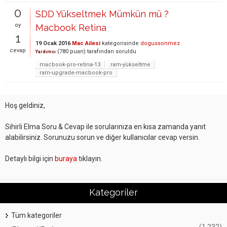
0
SDD Yükseltmek Mümkün mü ?
oy
Macbook Retina
1
19 Ocak 2016
Mac Ailesi
kategorisinde
dogussonmez
cevap
(
780
puan)
tarafından
soruldu
Yardımcı
macbook-pro-retina-13
ram-yükseltme
ram-upgrade-macbook-pro
Hoş geldiniz,
Sihirli Elma Soru & Cevap ile sorularınıza en kısa zamanda yanıt
alabilirsiniz. Sorunuzu sorun ve diğer kullanıcılar cevap versin.
Detaylı bilgi için
buraya
tıklayın.
Kategoriler
Tüm kategoriler
(1,232)