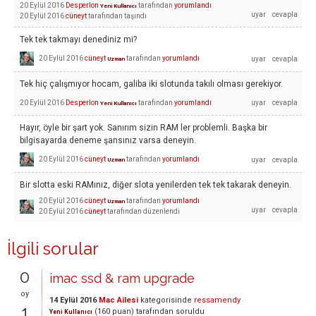
20 Eylül 2016
Desperlon
tarafından
yorumlandı
Yeni Kullanıcı
20 Eylül 2016
cüneyt
tarafından
taşındı
Tek tek takmayı denediniz mi?
20 Eylül 2016
cüneyt
tarafından
yorumlandı
Uzman
Tek hiç çalışmıyor hocam, galiba iki slotunda takılı olması gerekiyor.
20 Eylül 2016
Desperlon
tarafından
yorumlandı
Yeni Kullanıcı
Hayır, öyle bir şart yok. Sanırım sizin RAM ler problemli. Başka bir
bilgisayarda deneme şansınız varsa deneyin.
20 Eylül 2016
cüneyt
tarafından
yorumlandı
Uzman
Bir slotta eski RAMınız, diğer slota yenilerden tek tek takarak deneyin.
20 Eylül 2016
cüneyt
tarafından
yorumlandı
Uzman
20 Eylül 2016
cüneyt
tarafından
düzenlendi
İlgili sorular
0
imac ssd & ram upgrade
oy
14 Eylül 2016
Mac Ailesi
kategorisinde
ressamendy
1
(
160
puan)
tarafından
soruldu
Yeni Kullanıcı