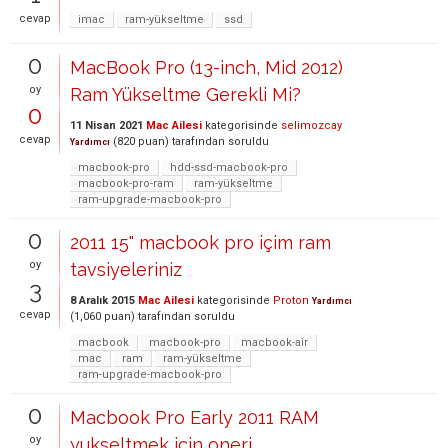
cevap
imac
ram-yükseltme
ssd
0
MacBook Pro (13-inch, Mid 2012)
oy
Ram Yükseltme Gerekli Mi?
0
11 Nisan 2021
Mac Ailesi
kategorisinde
selimozcay
cevap
(
820
puan)
tarafından
soruldu
Yardımcı
macbook-pro
hdd-ssd-macbook-pro
macbook-pro-ram
ram-yükseltme
ram-upgrade-macbook-pro
0
2011 15" macbook pro içim ram
oy
tavsiyeleriniz
3
8 Aralık 2015
Mac Ailesi
kategorisinde
Proton
Yardımcı
cevap
(
1,060
puan)
tarafından
soruldu
macbook
macbook-pro
macbook-air
mac
ram
ram-yükseltme
ram-upgrade-macbook-pro
0
Macbook Pro Early 2011 RAM
oy
yukseltmek icin oneri