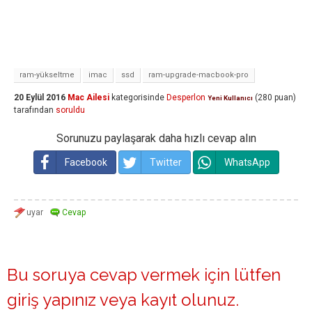
ram-yükseltme
imac
ssd
ram-upgrade-macbook-pro
20 Eylül 2016
Mac Ailesi
kategorisinde
Desperlon
(
280
puan)
Yeni Kullanıcı
tarafından
soruldu
Sorunuzu paylaşarak daha hızlı cevap alın
Facebook
Twitter
WhatsApp
Bu soruya cevap vermek için lütfen
giriş yapınız
veya
kayıt olunuz
.