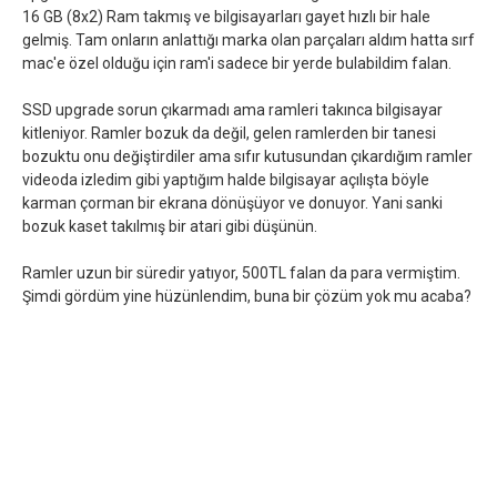
16 GB (8x2) Ram takmış ve bilgisayarları gayet hızlı bir hale
gelmiş. Tam onların anlattığı marka olan parçaları aldım hatta sırf
mac'e özel olduğu için ram'i sadece bir yerde bulabildim falan.
SSD upgrade sorun çıkarmadı ama ramleri takınca bilgisayar
kitleniyor. Ramler bozuk da değil, gelen ramlerden bir tanesi
bozuktu onu değiştirdiler ama sıfır kutusundan çıkardığım ramler
videoda izledim gibi yaptığım halde bilgisayar açılışta böyle
karman çorman bir ekrana dönüşüyor ve donuyor. Yani sanki
bozuk kaset takılmış bir atari gibi düşünün.
Ramler uzun bir süredir yatıyor, 500TL falan da para vermiştim.
Şimdi gördüm yine hüzünlendim, buna bir çözüm yok mu acaba?