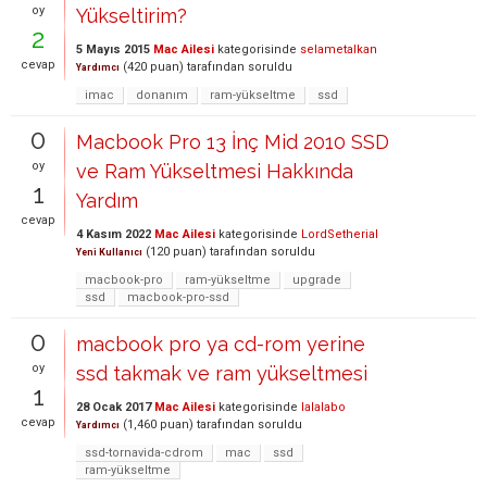
oy
Yükseltirim?
2
5 Mayıs 2015
Mac Ailesi
kategorisinde
selametalkan
cevap
(
420
puan)
tarafından
soruldu
Yardımcı
imac
donanım
ram-yükseltme
ssd
0
Macbook Pro 13 İnç Mid 2010 SSD
oy
ve Ram Yükseltmesi Hakkında
1
Yardım
cevap
4 Kasım 2022
Mac Ailesi
kategorisinde
LordSetherial
(
120
puan)
tarafından
soruldu
Yeni Kullanıcı
macbook-pro
ram-yükseltme
upgrade
ssd
macbook-pro-ssd
0
macbook pro ya cd-rom yerine
oy
ssd takmak ve ram yükseltmesi
1
28 Ocak 2017
Mac Ailesi
kategorisinde
lalalabo
cevap
(
1,460
puan)
tarafından
soruldu
Yardımcı
ssd-tornavida-cdrom
mac
ssd
ram-yükseltme