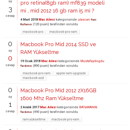
oy
pro retina(8gb ram) mf839 modeli
3
mi , mid 2012 16 gb ram i5 mi ?
cevap
4 Mart 2018
Mac Ailesi
kategorisinde
ulascan
Yeni
(
120
puan)
tarafından
soruldu
Kullanıcı
macbook-pro
macbook-pro-ram
0
Macbook Pro Mid 2014 SSD ve
oy
RAM Yükseltme
0
19 Ocak 2018
Mac Ailesi
kategorisinde
Mustafaydogdu
cevap
(
890
puan)
tarafından
soruldu
Yardımcı
macbook-pro-ram
apple-ram-upgrade
macbook-ssd
0
Macbook Pro Mid 2012 2X16GB
oy
1600 Mhz Ram Yükseltme
1
2 Aralık 2017
Mac Ailesi
kategorisinde
BATaMAN06
cevap
(
490
puan)
tarafından
soruldu
Yardımcı
ram-yükseltme
macbook-pro-ram