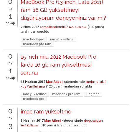
0
MacBook Pro (13-inch, Late 2011)
oy
ramı 16 GB yükseltmeyi
1
düşünüyorum deneyeniniz var mı?
cevap
2 Ekim 2017
kemalkandemir07
(
120
puan)
Yeni Kullanıcı
tarafından
soruldu
macbook-pro
ram-yükseltme
macbook-pro-ram
0
15 inch mid 2012 Macbook Pro
oy
larda 16 gb ram yükseltmesi
1
sorunu
cevap
13 Haziran 2017
Mac Ailesi
kategorisinde
mehmet akif
kuş
(
120
puan)
tarafından
soruldu
Yeni Kullanıcı
ram-yükseltme
macbook-pro-ram
upgrade
macbook-pro
0
imac ram yükseltme
oy
3 Haziran 2017
Mac Ailesi
kategorisinde
dogusalgun
3
(
310
puan)
tarafından
soruldu
Yeni Kullanıcı