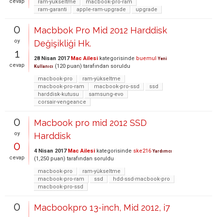
cevap
ram-yükseltme
macbook-pro-ram
ram-garanti
apple-ram-upgrade
upgrade
0
Macbbok Pro Mid 2012 Harddisk
oy
Değişikliği Hk.
1
28 Nisan 2017
Mac Ailesi
kategorisinde
buemul
Yeni
cevap
(
120
puan)
tarafından
soruldu
Kullanıcı
macbook-pro
ram-yükseltme
macbook-pro-ram
macbook-pro-ssd
ssd
harddisk-kutusu
samsung-evo
corsair-vengeance
0
Macbook pro mid 2012 SSD
oy
Harddisk
0
4 Nisan 2017
Mac Ailesi
kategorisinde
ske216
Yardımcı
cevap
(
1,250
puan)
tarafından
soruldu
macbook-pro
ram-yükseltme
macbook-pro-ram
ssd
hdd-ssd-macbook-pro
macbook-pro-ssd
0
Macbookpro 13-inch, Mid 2012, i7