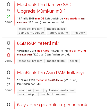
0
Macbook Pro Ram ve SSD
oy
Upgrade Mümkün mü ?
2
11 Aralık 2018
macOS
kategorisinde
Kardanadam
Yeni
cevap
(
150
puan)
tarafından
soruldu
Kullanıcı
macbook-pro-ram
macbook-ssd
apple-ram-upgrade
ram-yükseltme
macbook
0
8GB RAM Yeterli mi?
oy
4 Haziran 2018
Mac Ailesi
kategorisinde
aresintorunu
0
(
120
puan)
tarafından
soruldu
Yeni Kullanıcı
cevap
macbook-pro-ram
macbook-pro
bellek
0
MacBook Pro Aşırı RAM kullanıyor
oy
18 Nisan 2018
mesanka
(
220
puan)
Yeni Kullanıcı
2
tarafından
soruldu
cevap
macbook
ram
yuksek-ram-kullanımı
macbook-pro
macbook-pro-ram
0
6 ay appe garantili 2015 macbook