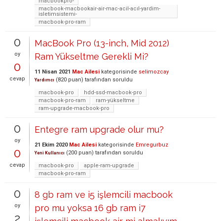
macbookpro-
macbook-macbookair-air-mac-acil-acıl-yardim-
isletimsistemi-
macbook-pro-ram
0
MacBook Pro (13-inch, Mid 2012)
oy
Ram Yükseltme Gerekli Mi?
0
11 Nisan 2021
Mac Ailesi
kategorisinde
selimozcay
cevap
(
820
puan)
tarafından
soruldu
Yardımcı
macbook-pro
hdd-ssd-macbook-pro
macbook-pro-ram
ram-yükseltme
ram-upgrade-macbook-pro
0
Entegre ram upgrade olur mu?
oy
21 Ekim 2020
Mac Ailesi
kategorisinde
Emregurbuz
0
(
200
puan)
tarafından
soruldu
Yeni Kullanıcı
cevap
macbook-pro
apple-ram-upgrade
macbook-pro-ram
0
8 gb ram ve i5 işlemcili macbook
oy
pro mu yoksa 16 gb ram i7
2