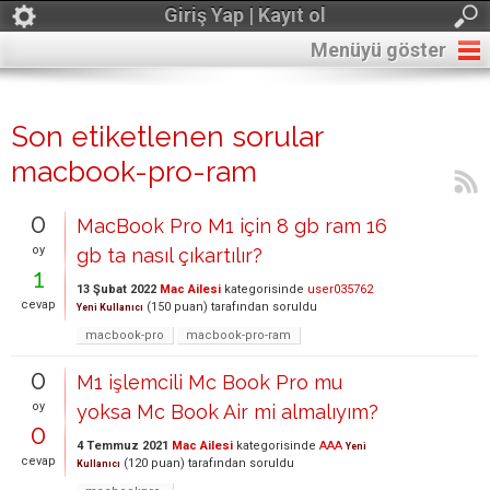
Giriş Yap | Kayıt ol
Menüyü göster
Son etiketlenen sorular
macbook-pro-ram
0
MacBook Pro M1 için 8 gb ram 16
oy
gb ta nasıl çıkartılır?
1
13 Şubat 2022
Mac Ailesi
kategorisinde
user035762
cevap
(
150
puan)
tarafından
soruldu
Yeni Kullanıcı
macbook-pro
macbook-pro-ram
0
M1 işlemcili Mc Book Pro mu
oy
yoksa Mc Book Air mi almalıyım?
0
4 Temmuz 2021
Mac Ailesi
kategorisinde
AAA
Yeni
cevap
(
120
puan)
tarafından
soruldu
Kullanıcı