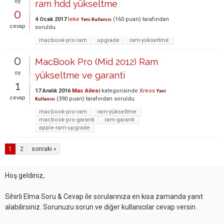
oy
ram hdd yükseltme
0
4 Ocak 2017
leke
(
160
puan)
tarafından
Yeni Kullanıcı
cevap
soruldu
macbook-pro-ram
upgrade
ram-yükseltme
0
MacBook Pro (Mid 2012) Ram
oy
yükseltme ve garanti
1
17 Aralık 2016
Mac Ailesi
kategorisinde
Xreos
Yeni
cevap
(
390
puan)
tarafından
soruldu
Kullanıcı
macbook-pro-ram
ram-yükseltme
macbook-pro-garanti
ram-garanti
apple-ram-upgrade
1
2
sonraki »
Hoş geldiniz,
Sihirli Elma Soru & Cevap ile sorularınıza en kısa zamanda yanıt
alabilirsiniz. Sorunuzu sorun ve diğer kullanıcılar cevap versin.