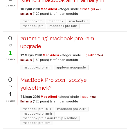
işlemcili macbook air mi almalıyım
cevap
10 Eylül 2020
Mac Ailesi
kategorisinde
elmasuyu
Yeni
(
120
puan)
tarafından
soruldu
Kullanıcı
macbookpro
macbook
macbookair
macbook-pro
macbook-pro-ram
0
2010mid 15’ macbook pro ram
oy
upgrade
1
12 Mayıs 2020
Mac Ailesi
kategorisinde
Tugsah11
Yeni
cevap
(
150
puan)
tarafından
soruldu
Kullanıcı
macbook-pro-ram
apple-ram-upgrade
0
MacBook Pro 2011'i 2012'ye
oy
yükseltmek?
1
7 Nisan 2020
Mac Ailesi
kategorisinde
ilyasel
Yeni
cevap
(
120
puan)
tarafından
soruldu
Kullanıcı
macbook-pro-2011
macbook-pro-2012
macbook-pro-tamir
macbook-pro-ekran-karti-yükseltme
macbook-pro-ram