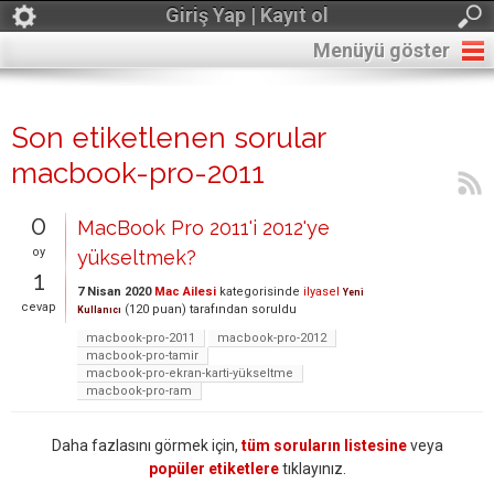
Giriş Yap | Kayıt ol
Menüyü göster
Son etiketlenen sorular
macbook-pro-2011
0
MacBook Pro 2011'i 2012'ye
oy
yükseltmek?
1
7 Nisan 2020
Mac Ailesi
kategorisinde
ilyasel
Yeni
cevap
(
120
puan)
tarafından
soruldu
Kullanıcı
macbook-pro-2011
macbook-pro-2012
macbook-pro-tamir
macbook-pro-ekran-karti-yükseltme
macbook-pro-ram
Daha fazlasını görmek için,
tüm soruların listesine
veya
popüler etiketlere
tıklayınız.