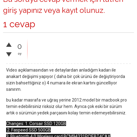
giriş yapınız
veya
kayıt olunuz
.
1 cevap
0
oy
Video açıklamasından ve detaylardan anladığım kadarı ile
anakart değişimi yapıyor ( daha bir çok ürünü de değiştiriyorda
sizin bahsettiğiniz o) 4 numara ile ekran kartını güncelliyor
sanırım.
bu kadar masrafa ve uğraş yerine 2012 model bir macbook pro
temin edebilirsiniz risksiz olur hem. Ayrıca çok eski bir sürüm
artık o sürümün yedek parçasını kolay temin edemeyebilirsiniz.
Changes: 1. Corsair SSD 120GB
2. Faspeed SSD 500GB
3. Bluetooth 4.0 Wireless card BCM94331PCIEBT4CAX