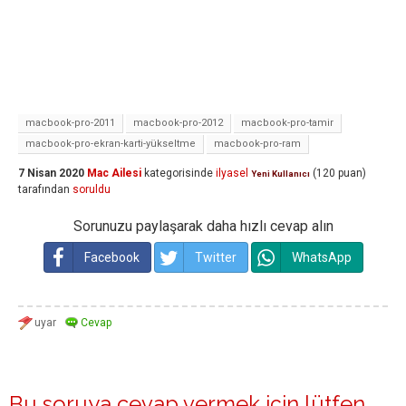
macbook-pro-2011
macbook-pro-2012
macbook-pro-tamir
macbook-pro-ekran-karti-yükseltme
macbook-pro-ram
7 Nisan 2020
Mac Ailesi
kategorisinde
ilyasel
(
120
puan)
Yeni Kullanıcı
tarafından
soruldu
Sorunuzu paylaşarak daha hızlı cevap alın
Facebook
Twitter
WhatsApp
Bu soruya cevap vermek için lütfen