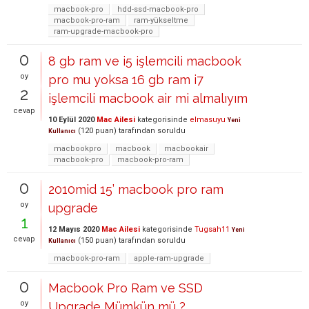
macbook-pro
hdd-ssd-macbook-pro
macbook-pro-ram
ram-yükseltme
ram-upgrade-macbook-pro
0
8 gb ram ve i5 işlemcili macbook
oy
pro mu yoksa 16 gb ram i7
2
işlemcili macbook air mi almalıyım
cevap
10 Eylül 2020
Mac Ailesi
kategorisinde
elmasuyu
Yeni
(
120
puan)
tarafından
soruldu
Kullanıcı
macbookpro
macbook
macbookair
macbook-pro
macbook-pro-ram
0
2010mid 15’ macbook pro ram
oy
upgrade
1
12 Mayıs 2020
Mac Ailesi
kategorisinde
Tugsah11
Yeni
cevap
(
150
puan)
tarafından
soruldu
Kullanıcı
macbook-pro-ram
apple-ram-upgrade
0
Macbook Pro Ram ve SSD
oy
Upgrade Mümkün mü ?