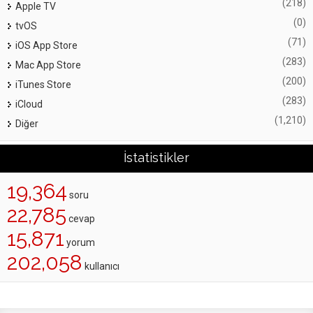
(218)
Apple TV
(0)
tvOS
(71)
iOS App Store
(283)
Mac App Store
(200)
iTunes Store
(283)
iCloud
(1,210)
Diğer
İstatistikler
19,364
soru
22,785
cevap
15,871
yorum
202,058
kullanıcı