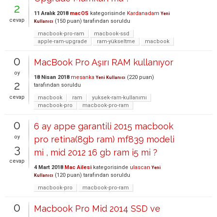
2
11 Aralık 2018
macOS
kategorisinde
Kardanadam
Yeni
cevap
(
150
puan)
tarafından
soruldu
Kullanıcı
macbook-pro-ram
macbook-ssd
apple-ram-upgrade
ram-yükseltme
macbook
0
MacBook Pro Aşırı RAM kullanıyor
oy
18 Nisan 2018
mesanka
(
220
puan)
Yeni Kullanıcı
2
tarafından
soruldu
cevap
macbook
ram
yuksek-ram-kullanımı
macbook-pro
macbook-pro-ram
0
6 ay appe garantili 2015 macbook
oy
pro retina(8gb ram) mf839 modeli
3
mi , mid 2012 16 gb ram i5 mi ?
cevap
4 Mart 2018
Mac Ailesi
kategorisinde
ulascan
Yeni
(
120
puan)
tarafından
soruldu
Kullanıcı
macbook-pro
macbook-pro-ram
0
Macbook Pro Mid 2014 SSD ve