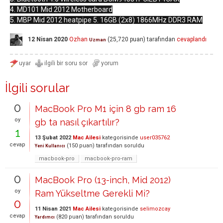
4. MD101 Mid 2012 Motherboard
5. MBP Mid 2012 heatpipe 5. 16GB (2x8) 1866MHz DDR3 RAM
12 Nisan 2020
Ozhan
(
25,720
puan)
tarafından
cevaplandı
Uzman
İlgili sorular
0
MacBook Pro M1 için 8 gb ram 16
oy
gb ta nasıl çıkartılır?
1
13 Şubat 2022
Mac Ailesi
kategorisinde
user035762
cevap
(
150
puan)
tarafından
soruldu
Yeni Kullanıcı
macbook-pro
macbook-pro-ram
0
MacBook Pro (13-inch, Mid 2012)
oy
Ram Yükseltme Gerekli Mi?
0
11 Nisan 2021
Mac Ailesi
kategorisinde
selimozcay
cevap
(
820
puan)
tarafından
soruldu
Yardımcı