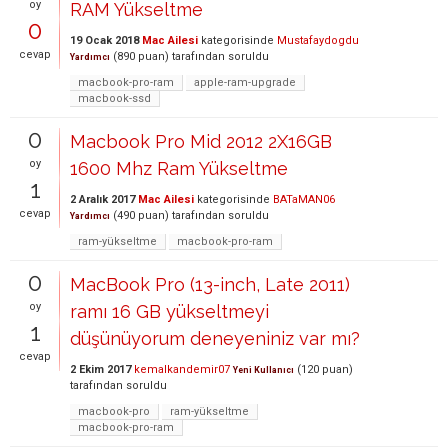
oy
RAM Yükseltme
0
19 Ocak 2018
Mac Ailesi
kategorisinde
Mustafaydogdu
cevap
(
890
puan)
tarafından
soruldu
Yardımcı
macbook-pro-ram
apple-ram-upgrade
macbook-ssd
0
Macbook Pro Mid 2012 2X16GB
oy
1600 Mhz Ram Yükseltme
1
2 Aralık 2017
Mac Ailesi
kategorisinde
BATaMAN06
cevap
(
490
puan)
tarafından
soruldu
Yardımcı
ram-yükseltme
macbook-pro-ram
0
MacBook Pro (13-inch, Late 2011)
oy
ramı 16 GB yükseltmeyi
1
düşünüyorum deneyeniniz var mı?
cevap
2 Ekim 2017
kemalkandemir07
(
120
puan)
Yeni Kullanıcı
tarafından
soruldu
macbook-pro
ram-yükseltme
macbook-pro-ram