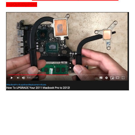
v=pQyKcDpP6kc