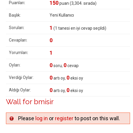
150
Puanları:
puan (
3,304
. sırada)
Başlık:
Yeni Kullanıcı
1
Soruları:
(
1
tanesi en iyi cevap seçildi)
0
Cevapları:
1
Yorumları:
0
0
Oyları:
soru,
cevap
0
0
Verdiği Oylar:
artı oy,
eksi oy
0
0
Aldığı Oylar:
artı oy,
eksi oy
Wall for bmisir
Please
log in
or
register
to post on this wall.