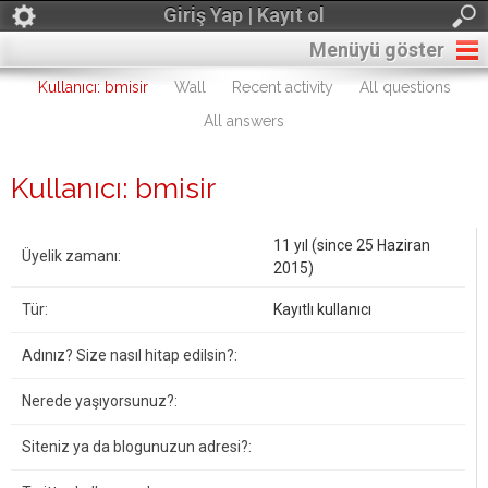
Giriş Yap | Kayıt ol
Menüyü göster
Kullanıcı: bmisir
Wall
Recent activity
All questions
All answers
Kullanıcı: bmisir
11 yıl (since 25 Haziran
Üyelik zamanı:
2015)
Tür:
Kayıtlı kullanıcı
Adınız? Size nasıl hitap edilsin?:
Nerede yaşıyorsunuz?:
Siteniz ya da blogunuzun adresi?: