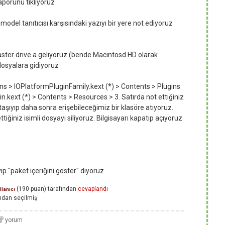
aporunu tıklıyoruz
odel tanıtıcısı karşısındaki yazıyı bir yere not ediyoruz
aster drive a geliyoruz (bende Macintosd HD olarak
dosyalara gidiyoruz
ons > IOPlatformPluginFamily.kext (*) > Contents > Plugins
kext (*) > Contents > Resources > 3. Satırda not ettiğiniz
aşıyıp daha sonra erişebileceğimiz bir klasöre atıyoruz.
iğiniz isimli dosyayı siliyoruz. Bilgisayarı kapatıp açıyoruz
yıp "paket içeriğini göster" diyoruz
(
190
puan)
tarafından
cevaplandı
llanıcı
ndan
seçilmiş