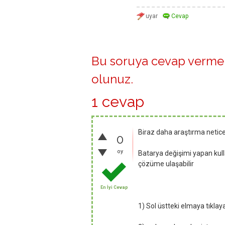
Bu soruya cevap vermek
olunuz
.
1 cevap
Biraz daha araştırma neti
0
oy
Batarya değişimi yapan kull
çözüme ulaşabilir
En İyi Cevap
1) Sol üstteki elmaya tıkla