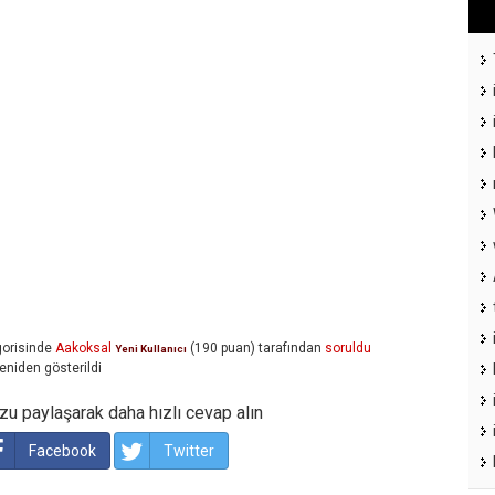
orisinde
Aakoksal
(
190
puan)
tarafından
soruldu
Yeni Kullanıcı
eniden gösterildi
u paylaşarak daha hızlı cevap alın
Facebook
Twitter