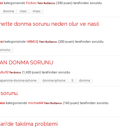
si
kategorisinde
Fiction
(
330
puan)
tarafından
soruldu
Yeni Kullanıcı
donma
mac
imac
nette donma sorunu neden olur ve nasıl
esi
kategorisinde
HAMUŞ
(
200
puan)
tarafından
soruldu
Yeni Kullanıcı
sorunu
KRAN DONMA SORUNU
tlu92
(
1,420
puan)
tarafından
soruldu
Yardımcı
kapanma-donma-iphone
donma-iphone
5
donma
 sorunu
lesi
kategorisinde
micha444
(
160
puan)
tarafından
soruldu
Yeni Kullanıcı
fari'de takılma problemi