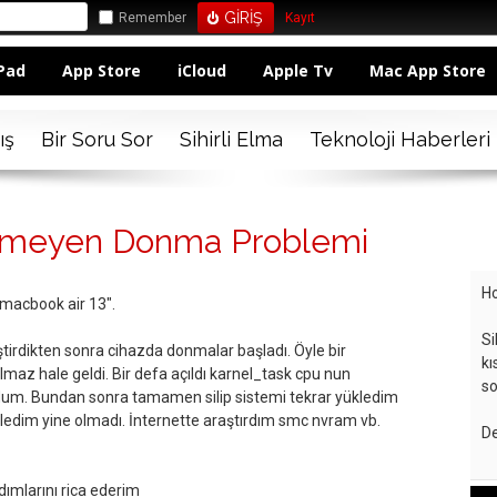
Remember
Kayıt
Pad
App Store
iCloud
Apple Tv
Mac App Store
ış
Bir Soru Sor
Sihirli Elma
Teknoloji Haberleri
emeyen Donma Problemi
Ho
macbook air 13".
Si
tirdikten sonra cihazda donmalar başladı. Öyle bir
kı
ılmaz hale geldi. Bir defa açıldı karnel_task cpu nun
so
ldum. Bundan sonra tamamen silip sistemi tekrar yükledim
ledim yine olmadı. İnternette araştırdım smc nvram vb.
De
dımlarını rica ederim