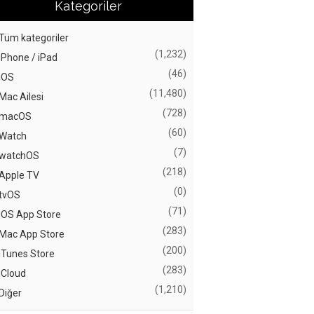
Kategoriler
Tüm kategoriler
(1,232)
iPhone / iPad
(46)
iOS
(11,480)
Mac Ailesi
(728)
macOS
(60)
Watch
(7)
watchOS
(218)
Apple TV
(0)
tvOS
(71)
iOS App Store
(283)
Mac App Store
(200)
iTunes Store
(283)
iCloud
(1,210)
Diğer