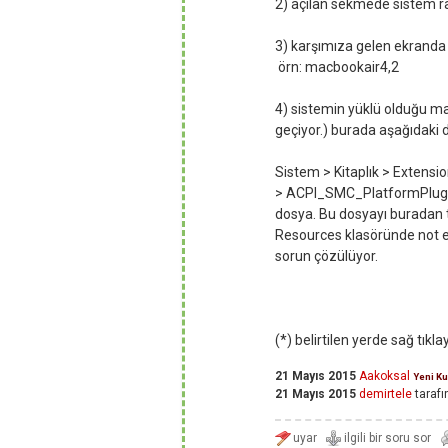
2) açılan sekmede sistem r
3) karşımıza gelen ekranda m
örn: macbookair4,2
4) sistemin yüklü olduğu m
geçiyor.) burada aşağıdaki 
Sistem > Kitaplık > Extensi
> ACPI_SMC_PlatformPlugin.
dosya. Bu dosyayı buradan t
Resources klasöründe not ett
sorun çözülüyor.
(*) belirtilen yerde sağ tıkla
21 Mayıs 2015
Aakoksal
Yeni Ku
21 Mayıs 2015
demirtele
tarafı