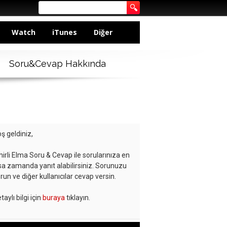
Watch
iTunes
Diğer
Soru&Cevap Hakkında
ş geldiniz,
hirli Elma Soru & Cevap ile sorularınıza en
sa zamanda yanıt alabilirsiniz. Sorunuzu
run ve diğer kullanıcılar cevap versin.
taylı bilgi için
buraya
tıklayın.