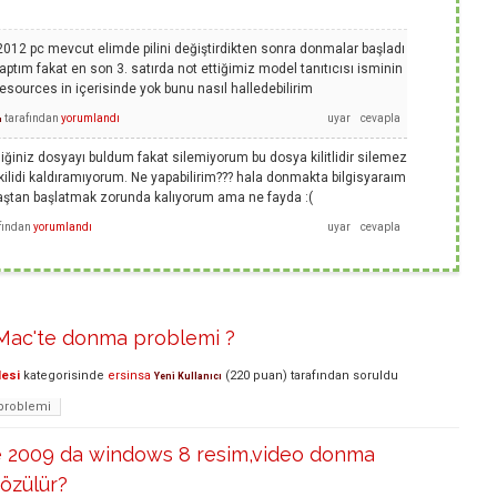
012 pc mevcut elimde pilini değiştirdikten sonra donmalar başladı
yaptım fakat en son 3. satırda not ettiğimiz model tanıtıcısı isminin
esources in içerisinde yok bunu nasıl halledebilirim
tarafından
yorumlandı
ı
iniz dosyayı buldum fakat silemiyorum bu dosya kilitlidir silemez
kilidi kaldıramıyorum. Ne yapabilirim??? hala donmakta bilgisyaraım
baştan başlatmak zorunda kalıyorum ama ne fayda :(
fından
yorumlandı
iMac'te donma problemi ?
lesi
kategorisinde
ersinsa
(
220
puan)
tarafından
soruldu
Yeni Kullanıcı
problemi
 2009 da windows 8 resim,video donma
çözülür?