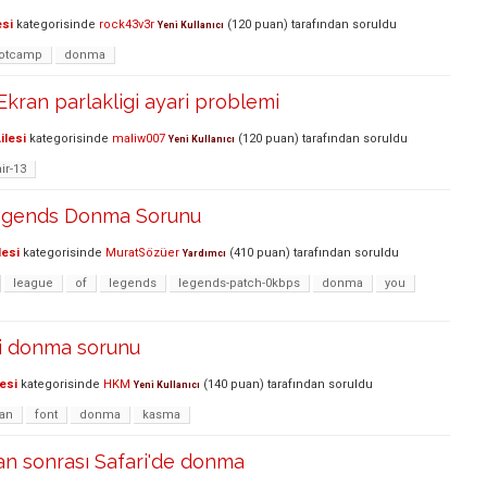
esi
kategorisinde
rock43v3r
(
120
puan)
tarafından
soruldu
Yeni Kullanıcı
otcamp
donma
kran parlakligi ayari problemi
ilesi
kategorisinde
maliw007
(
120
puan)
tarafından
soruldu
Yeni Kullanıcı
ir-13
egends Donma Sorunu
lesi
kategorisinde
MuratSözüer
(
410
puan)
tarafından
soruldu
Yardımcı
league
of
legends
legends-patch-0kbps
donma
you
si donma sorunu
esi
kategorisinde
HKM
(
140
puan)
tarafından
soruldu
Yeni Kullanıcı
tan
font
donma
kasma
an sonrası Safari'de donma