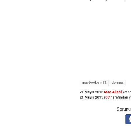
macbook-air-13
donma
21 Mayıs 2015
Mac Ailesi
kateg
21 Mayıs 2015
r00t
tarafından
y
Sorunuz