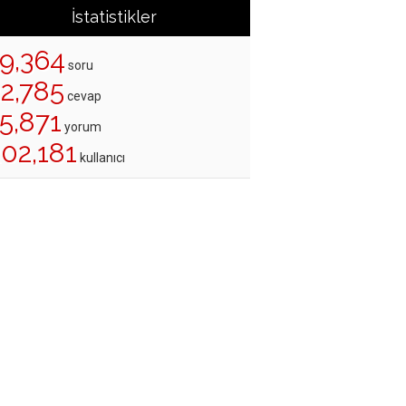
İstatistikler
19,364
soru
22,785
cevap
5,871
yorum
202,181
kullanıcı