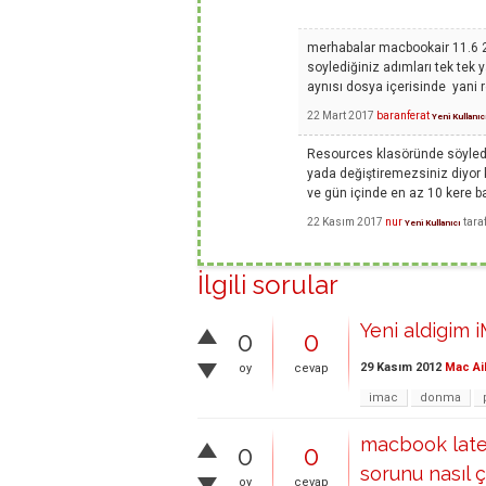
merhabalar macbookair 11.6 2
soylediğiniz adımları tek tek 
aynısı dosya içerisinde yani r
22 Mart 2017
baranferat
Yeni Kullanıc
Resources klasöründe söylediğ
yada değiştiremezsiniz diyor 
ve gün içinde en az 10 kere 
22 Kasım 2017
nur
tara
Yeni Kullanıcı
İlgili sorular
Yeni aldigim 
0
0
29 Kasım 2012
Mac Ai
oy
cevap
imac
donma
macbook late
0
0
sorunu nasıl 
oy
cevap