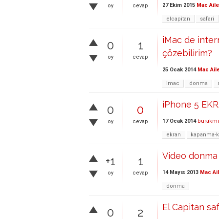
27 Ekim 2015
Mac Aile
oy
cevap
elcapitan
safari
iMac de inter
0
1
çözebilirim?
oy
cevap
25 Ocak 2014
Mac Ail
imac
donma
iPhone 5 E
0
0
17 Ocak 2014
burakmu
oy
cevap
ekran
kapanma-
Video donma
+1
1
14 Mayıs 2013
Mac Ai
oy
cevap
donma
El Capitan sa
0
2