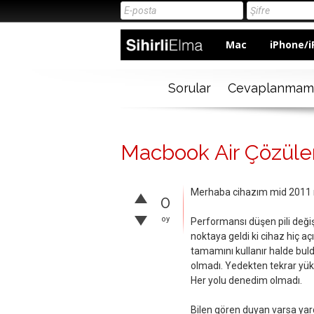
Mac
iPhone/i
Sorular
Cevaplanmam
Macbook Air Çözül
Merhaba cihazım mid 2011 
0
oy
Performansı düşen pili değiş
noktaya geldi ki cihaz hiç aç
tamamını kullanır halde bu
olmadı. Yedekten tekrar yük
Her yolu denedim olmadı.
Bilen gören duyan varsa yar