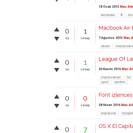
18 Ocak 2013
Mac Ail
windows
8
bo
Macbook Air E
0
1
7 Ağustos 2015
Mac A
oy
cevap
ekran
macbook-a
League Of L
0
1
20 Kasım 2016
Mac Ai
oy
cevap
macbook-air
lol
oyun
yardım
Font izlence
0
0
28 Nisan 2016
Mac Ail
oy
cevap
macbook
elcapi
OS X El Capit
0
7