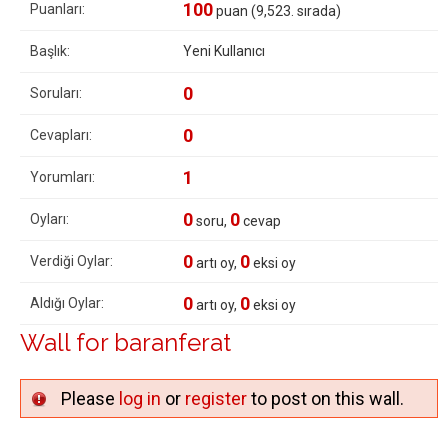
100
Puanları:
puan (
9,523
. sırada)
Başlık:
Yeni Kullanıcı
0
Soruları:
0
Cevapları:
1
Yorumları:
0
0
Oyları:
soru,
cevap
0
0
Verdiği Oylar:
artı oy,
eksi oy
0
0
Aldığı Oylar:
artı oy,
eksi oy
Wall for baranferat
Please
log in
or
register
to post on this wall.