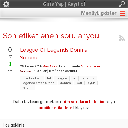
Giriş Yap | Kayıt ol
Menüyü göster
Son etiketlenen sorular you
0
League Of Legends Donma
oy
Sorunu
1
20 Kasım 2016
Mac Ailesi
kategorisinde
MuratSözüer
cevap
(
410
puan)
tarafından
soruldu
Yardımcı
macbook-air
lol
league
of
legends
legends-patch-0kbps
donma
you
oyun
yardım
Daha fazlasını görmek için,
tüm soruların listesine
veya
popüler etiketlere
tıklayınız.
Hoş geldiniz,