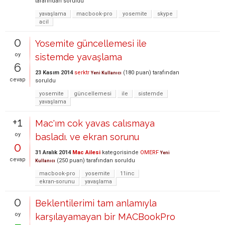
tarafından
soruldu
yavaşlama
macbook-pro
yosemite
skype
acil
0
Yosemite güncellemesi ile
oy
sistemde yavaşlama
6
23 Kasım 2014
serktr
(
180
puan)
tarafından
Yeni Kullanıcı
cevap
soruldu
yosemite
güncellemesi
ile
sistemde
yavaşlama
+1
Mac'ım cok yavas calısmaya
oy
basladı. ve ekran sorunu
0
31 Aralık 2014
Mac Ailesi
kategorisinde
OMERF
Yeni
cevap
(
250
puan)
tarafından
soruldu
Kullanıcı
macbook-pro
yosemite
11inc
ekran-sorunu
yavaşlama
0
Beklentilerimi tam anlamıyla
oy
karşılayamayan bir MACBookPro