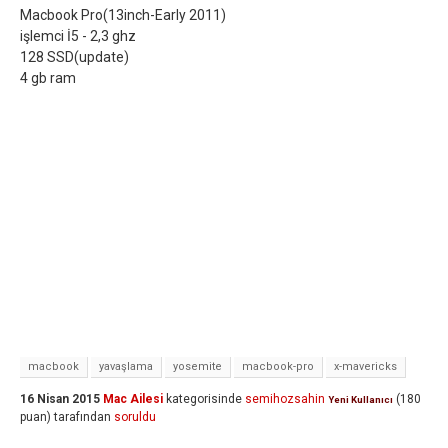
Macbook Pro(13inch-Early 2011)
işlemci İ5 - 2,3 ghz
128 SSD(update)
4 gb ram
macbook
yavaşlama
yosemite
macbook-pro
x-mavericks
16 Nisan 2015
Mac Ailesi
kategorisinde
semihozsahin
(
180
Yeni Kullanıcı
puan)
tarafından
soruldu