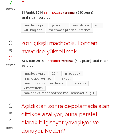
7

cevap
21 Aralık 2014
selimozcay
(
820
puan)
Yardımcı
tarafından
soruldu
macbook-pro
yosemite
yavaşlama
wifi
wifi-bağlantı
macbook-pro-wifi-internet
0
2011 çıkışlı macbooku liondan
oy
maverice yükseltmek
0
23 Nisan 2018
emreauer
(
540
puan)
tarafından
Yardımcı
cevap
soruldu
macbook-pro
2011
macbook
final-cut-pro-mac
final-cut
mavericks-osx-macbook
mavericks
x-mavericks
mavericks-macbookpro-mail-aramacubugu
0
Açıldıktan sonra depolamada alan
oy
gittikçe azalıyor, buna paralel
1
olarak bilgisayar yavaşlıyor ve
cevap
donuyor. Neden?