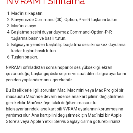
NVRAM'ı Sıfırlama
Mac'inizi kapatın.
Klavyenizde Command (⌘), Option, P ve R tuşlarını bulun.
Mac'inizi açın.
Başlatma sesini duyar duymaz Command-Option-P-R
tuşlarına basın ve basılı tutun.
Bilgisayar yeniden başlatılıp başlatma sesi ikinci kez duyulana
kadar tuşları basılı tutun.
Tuşları bırakın.
NVRAM'ı sıfırladıktan sonra hoparlör ses yüksekliği, ekran
çözünürlüğü, başlangıç diski seçimi ve saat dilimi bilgisi ayarlarını
yeniden yapılandırmanız gerekebilir.
Bu özelliklerle ilgili sorunlar iMac, Mac mini veya Mac Pro gibi bir
masaüstü Mac'inde devam ederse ana kart pilinin değiştirilmesi
gerekebilir. Mac'iniz fişe takılı değilken masaüstü
bilgisayarlarındaki ana kart pili NVRAM ayarlarının korunmasına
yardımcı olur. Ana kart pilini değiştirmek için Mac'inizi bir Apple
Store'a veya Apple Yetkili Servis Sağlayıcısı'na götürebilirsiniz.