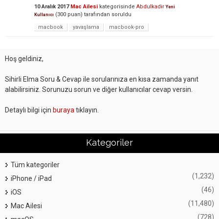
10 Aralık 2017
Mac Ailesi
kategorisinde
Abdulkadir
Yeni
(
300
puan)
tarafından
soruldu
Kullanıcı
macbook
yavaşlama
macbook-pro
Hoş geldiniz,
Sihirli Elma Soru & Cevap ile sorularınıza en kısa zamanda yanıt
alabilirsiniz. Sorunuzu sorun ve diğer kullanıcılar cevap versin.
Detaylı bilgi için
buraya
tıklayın.
Kategoriler
Tüm kategoriler
(1,232)
iPhone / iPad
(46)
iOS
(11,480)
Mac Ailesi
(728)