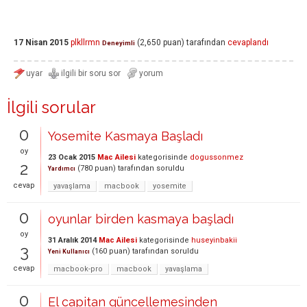
17 Nisan 2015
plkllrmn
(
2,650
puan)
tarafından
cevaplandı
Deneyimli
İlgili sorular
0
Yosemite Kasmaya Başladı
oy
23 Ocak 2015
Mac Ailesi
kategorisinde
dogussonmez
2
(
780
puan)
tarafından
soruldu
Yardımcı
cevap
yavaşlama
macbook
yosemite
0
oyunlar birden kasmaya başladı
oy
31 Aralık 2014
Mac Ailesi
kategorisinde
huseyinbakii
3
(
160
puan)
tarafından
soruldu
Yeni Kullanıcı
cevap
macbook-pro
macbook
yavaşlama
0
El capitan güncellemesinden