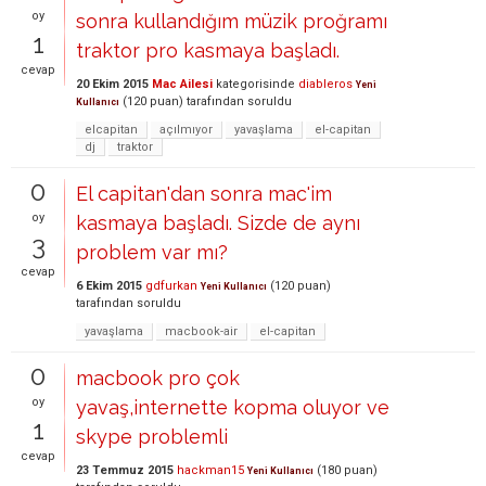
oy
sonra kullandığım müzik proğramı
1
traktor pro kasmaya başladı.
cevap
20 Ekim 2015
Mac Ailesi
kategorisinde
diableros
Yeni
(
120
puan)
tarafından
soruldu
Kullanıcı
elcapitan
açılmıyor
yavaşlama
el-capitan
dj
traktor
0
El capitan'dan sonra mac'im
oy
kasmaya başladı. Sizde de aynı
3
problem var mı?
cevap
6 Ekim 2015
gdfurkan
(
120
puan)
Yeni Kullanıcı
tarafından
soruldu
yavaşlama
macbook-air
el-capitan
0
macbook pro çok
oy
yavaş,internette kopma oluyor ve
1
skype problemli
cevap
23 Temmuz 2015
hackman15
(
180
puan)
Yeni Kullanıcı