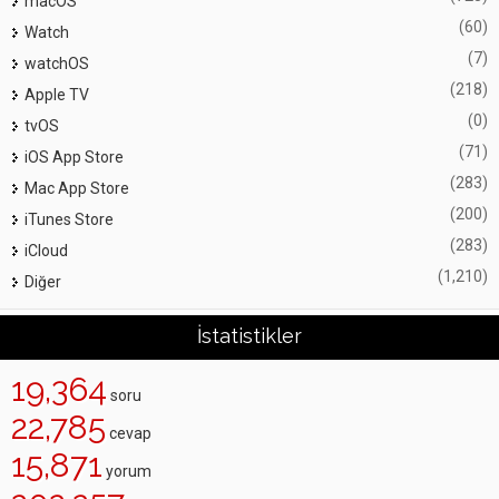
macOS
(60)
Watch
(7)
watchOS
(218)
Apple TV
(0)
tvOS
(71)
iOS App Store
(283)
Mac App Store
(200)
iTunes Store
(283)
iCloud
(1,210)
Diğer
İstatistikler
19,364
soru
22,785
cevap
15,871
yorum