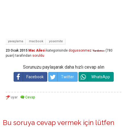
yavaşlama
macbook
yosemite
23 Ocak 2015
Mac Ailesi
kategorisinde
dogussonmez
(
780
Yardımcı
puan)
tarafından
soruldu
Sorunuzu paylaşarak daha hızlı cevap alın
Facebook
Twitter
WhatsApp
Bu soruya cevap vermek için lütfen