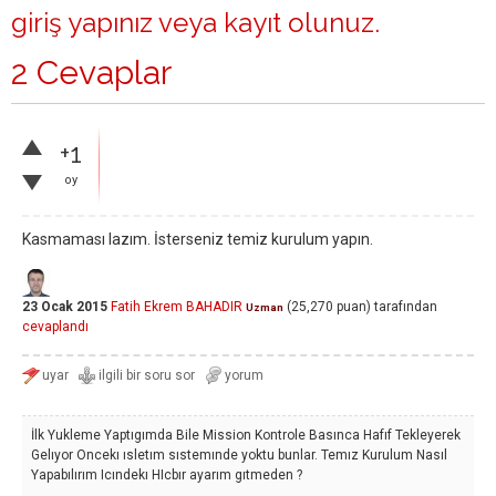
giriş yapınız
veya
kayıt olunuz
.
2 Cevaplar
+1
oy
Kasmaması lazım. İsterseniz temiz kurulum yapın.
23 Ocak 2015
Fatih Ekrem BAHADIR
(
25,270
puan)
tarafından
Uzman
cevaplandı
İlk Yukleme Yaptıgımda Bile Mission Kontrole Basınca Hafıf Tekleyerek
Gelıyor Oncekı ısletım sıstemınde yoktu bunlar. Temız Kurulum Nasıl
Yapabılırım Icındekı HIcbır ayarım gıtmeden ?