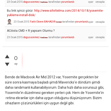
23 Ocak 2015
dogussonmez
tarafından
yorumlandı
Yardımcı
Bu link işinizi görür:
http://www.sihirlielma.com/2014/10/18/yosemite-
yukleme-install-disk/
23 Ocak 2015
Fatih Ekrem BAHADIR
tarafından
yorumlandı
Uzman
ACılısta CMD + R yapsam Olurmu ?
23 Ocak 2015
dogussonmez
tarafından
yorumlandı
Yardımcı
0
oy
Bende de Macbook Air Mid 2012 var, Yosemite gerçekten bir
süre sonra kasmaya başladı şimdi Mavericks'e döndüm şimdi
daha randımanlı kullanabiliyorum. Daha hızlı daha sorunsuz gibi,
Yosemite'in düzelmesi gereken yerleri çok. Hem de Yosemite'in
retina ekranlar için daha uygun olduğunu düşünüyorum. Bizim
cihazların çözünürlükleri için uygun değil gibi.