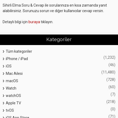
Sihirli Elma Soru & Cevap ile sorularınıza en kısa zamanda yanıt
alabilirsiniz. Sorunuzu sorun ve diğer kullanıcılar cevap versin.
Detaylı bilgi için
buraya
tıklayın.
Kategoriler
Tüm kategoriler
(1,232)
iPhone / iPad
(46)
iOS
(11,480)
Mac Ailesi
(728)
macOS
(60)
Watch
(7)
watchOS
(218)
Apple TV
(0)
tvOS
(71)
iOS App Store