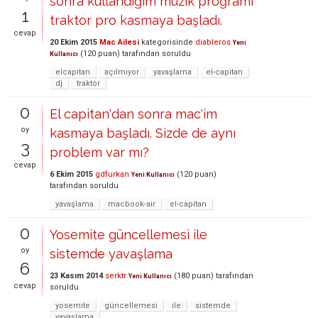
sonra kullandığım müzik proğramı
1
traktor pro kasmaya başladı.
cevap
20 Ekim 2015
Mac Ailesi
kategorisinde
diableros
Yeni
(
120
puan)
tarafından
soruldu
Kullanıcı
elcapitan
açılmıyor
yavaşlama
el-capitan
dj
traktor
0
El capitan'dan sonra mac'im
oy
kasmaya başladı. Sizde de aynı
3
problem var mı?
cevap
6 Ekim 2015
gdfurkan
(
120
puan)
Yeni Kullanıcı
tarafından
soruldu
yavaşlama
macbook-air
el-capitan
0
Yosemite güncellemesi ile
oy
sistemde yavaşlama
6
23 Kasım 2014
serktr
(
180
puan)
tarafından
Yeni Kullanıcı
cevap
soruldu
yosemite
güncellemesi
ile
sistemde
yavaşlama