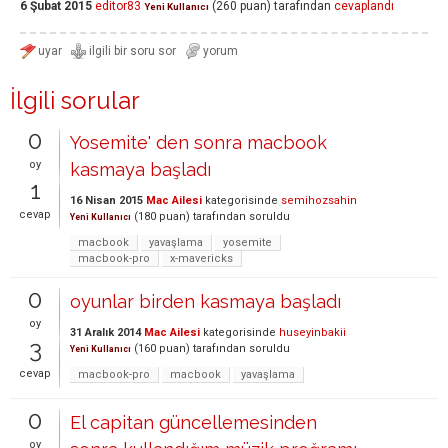
6 Şubat 2015
editor83
(
260
puan)
tarafından
cevaplandı
Yeni Kullanıcı
İlgili sorular
0
Yosemite' den sonra macbook
oy
kasmaya başladı
1
16 Nisan 2015
Mac Ailesi
kategorisinde
semihozsahin
cevap
(
180
puan)
tarafından
soruldu
Yeni Kullanıcı
macbook
yavaşlama
yosemite
macbook-pro
x-mavericks
0
oyunlar birden kasmaya başladı
oy
31 Aralık 2014
Mac Ailesi
kategorisinde
huseyinbakii
3
(
160
puan)
tarafından
soruldu
Yeni Kullanıcı
cevap
macbook-pro
macbook
yavaşlama
0
El capitan güncellemesinden
oy