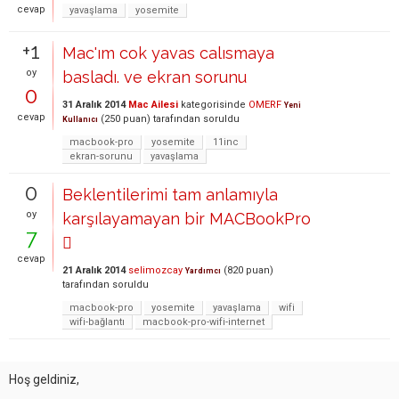
cevap
yavaşlama
yosemite
+1
Mac'ım cok yavas calısmaya
oy
basladı. ve ekran sorunu
0
31 Aralık 2014
Mac Ailesi
kategorisinde
OMERF
Yeni
cevap
(
250
puan)
tarafından
soruldu
Kullanıcı
macbook-pro
yosemite
11inc
ekran-sorunu
yavaşlama
0
Beklentilerimi tam anlamıyla
oy
karşılayamayan bir MACBookPro
7

cevap
21 Aralık 2014
selimozcay
(
820
puan)
Yardımcı
tarafından
soruldu
macbook-pro
yosemite
yavaşlama
wifi
wifi-bağlantı
macbook-pro-wifi-internet
Hoş geldiniz,