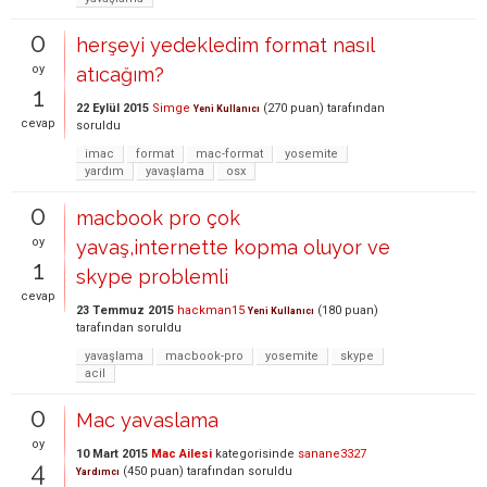
0
herşeyi yedekledim format nasıl
oy
atıcağım?
1
22 Eylül 2015
Simge
(
270
puan)
tarafından
Yeni Kullanıcı
cevap
soruldu
imac
format
mac-format
yosemite
yardım
yavaşlama
osx
0
macbook pro çok
oy
yavaş,internette kopma oluyor ve
1
skype problemli
cevap
23 Temmuz 2015
hackman15
(
180
puan)
Yeni Kullanıcı
tarafından
soruldu
yavaşlama
macbook-pro
yosemite
skype
acil
0
Mac yavaslama
oy
10 Mart 2015
Mac Ailesi
kategorisinde
sanane3327
4
(
450
puan)
tarafından
soruldu
Yardımcı