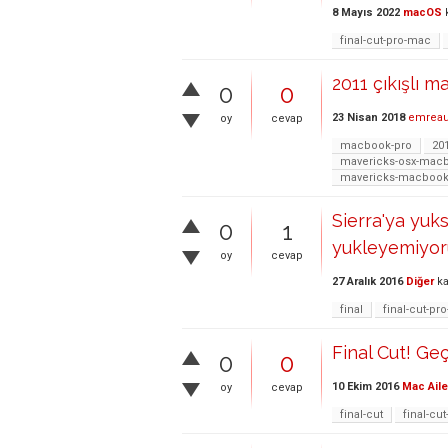
8 Mayıs 2022
macOS
k
final-cut-pro-mac
2011 çıkışlı
0
0
23 Nisan 2018
emreau
oy
cevap
macbook-pro
20
mavericks-osx-mac
mavericks-macbook
Sierra'ya yuks
0
1
yukleyemiyor
oy
cevap
27 Aralık 2016
Diğer
ka
final
final-cut-pr
Final Cut! Ge
0
0
10 Ekim 2016
Mac Aile
oy
cevap
final-cut
final-cu