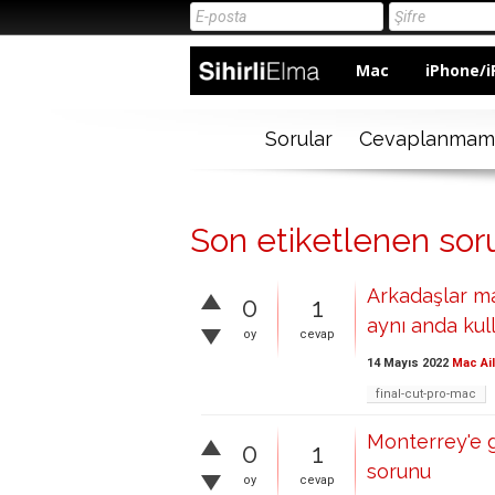
Mac
iPhone/i
Sorular
Cevaplanmam
Son etiketlenen sor
Arkadaşlar m
0
1
aynı anda kul
oy
cevap
14 Mayıs 2022
Mac Ai
final-cut-pro-mac
Monterrey'e g
0
1
sorunu
oy
cevap