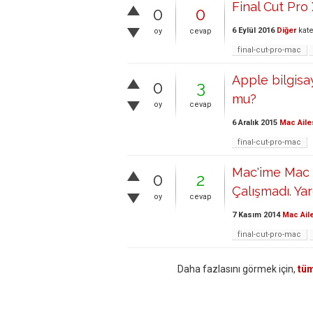
Final Cut Pr
0
0
6 Eylül 2016
Diğer
kate
oy
cevap
final-cut-pro-mac
Apple bilgisa
0
3
mu?
oy
cevap
6 Aralık 2015
Mac Aile
final-cut-pro-mac
Mac'ime Mac 
0
2
Çalışmadı. Yar
oy
cevap
7 Kasım 2014
Mac Ail
final-cut-pro-mac
Daha fazlasını görmek için,
tüm