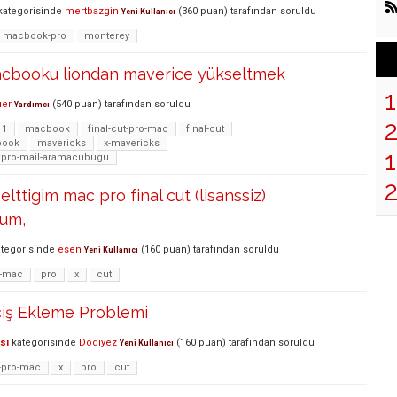
ategorisinde
mertbazgin
(
360
puan)
tarafından
soruldu
Yeni Kullanıcı
macbook-pro
monterey
 macbooku liondan maverice yükseltmek
er
(
540
puan)
tarafından
soruldu
Yardımcı
11
macbook
final-cut-pro-mac
final-cut
book
mavericks
x-mavericks
1
pro-mail-aramacubugu
elttigim mac pro final cut (lisanssiz)
um,
tegorisinde
esen
(
160
puan)
tarafından
soruldu
Yeni Kullanıcı
o-mac
pro
x
cut
çiş Ekleme Problemi
si
kategorisinde
Dodiyez
(
160
puan)
tarafından
soruldu
Yeni Kullanıcı
t-pro-mac
x
pro
cut