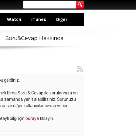
Watch
iTunes
Diğer
Soru&Cevap Hakkında
ş geldiniz,
hirli Elma Soru & Cevap ile sorularınıza en
sa zamanda yanıt alabilirsiniz. Sorunuzu
run ve diğer kullanıcılar cevap versin.
taylı bilgi için
buraya
tıklayın.