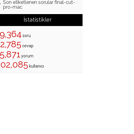
Son etiketlenen sorular final-cut-
pro-mac
İstatistikler
19,364
soru
22,785
cevap
5,871
yorum
202,085
kullanıcı