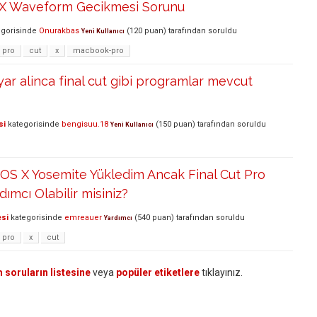
o X Waveform Gecikmesi Sorunu
gorisinde
Onurakbas
(
120
puan)
tarafından
soruldu
Yeni Kullanıcı
pro
cut
x
macbook-pro
yar alinca final cut gibi programlar mevcut
si
kategorisinde
bengisuu.18
(
150
puan)
tarafından
soruldu
Yeni Kullanıcı
OS X Yosemite Yükledim Ancak Final Cut Pro
dımcı Olabilir misiniz?
esi
kategorisinde
emreauer
(
540
puan)
tarafından
soruldu
Yardımcı
pro
x
cut
 soruların listesine
veya
popüler etiketlere
tıklayınız.