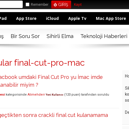
Remember
Kayıt
Pad
App Store
iCloud
Apple Tv
Mac App Store
ış
Bir Soru Sor
Sihirli Elma
Teknoloji Haberleri
ular final-cut-pro-mac
Ho
acbook umdaki Final Cut Pro yu İmac imde
lanabilir miyim ?
Si
kı
lesi
kategorisinde
Alimehderr
(
120
puan)
tarafından
soruldu
Yeni Kullanıcı
so
De
eçtikten sonra crackli final cut kulanamama