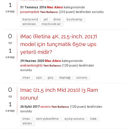
1
31 Temmuz 2016
Mac Ailesi
kategorisinde
cevap
possimpible
(
210
puan)
tarafından
soruldu
Yeni Kullanıcı
transcend
jet
drive
bootcamp
windows
macbook-air
0
iMac (Retina 4K, 21.5-inch, 2017)
oy
model için tunçmatik 650w ups
1
yeterli midir?
cevap
29 Haziran 2020
Mac Ailesi
kategorisinde
arabianknightz
(
120
puan)
tarafından
Yeni Kullanıcı
soruldu
imac
ups
güç
kaynağı
sorunu
0
Imac (21,5 inch Mid 2010) i3 Ram
oy
sorunu!
1
26 Eylül 2017
sezers
(
120
puan)
tarafından
Yeni Kullanıcı
cevap
soruldu
imac
ram-yükseltme
açılış-sorunu
hata
ekranı