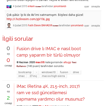
gecmis olsun diyeyim o zaman. neyse ki erken fark etmissiniz.
4 Şubat 2015
erkam
tarafından
yorumlandı
Uzman
Çok şükür. İyi ki de Air'imi satmamışım. Böylesi daha güzel:
http://i.hizliresim.com/pjV1bL.jpg
6 Şubat 2015
Fatih Ekrem BAHADIR
tarafından
yorumlandı
Uzman
İlgili sorular
0
Fusion drive lı IMAC e nasıl boot
oy
camp yaparım bir türlü olmuyor
0
8 Haziran 2020
macOS
kategorisinde
altugp
Yeni
cevap
(
140
puan)
tarafından
soruldu
Kullanıcı
bootcamp
-
windows10
fusion
drive
imac
27-inç
macos-high-sierra
0
iMac (Retina 4K, 21.5-inch, 2017)
oy
ram ve ssd güncellemesi
2
yapmama yardımcı olur musunuz?
cevap