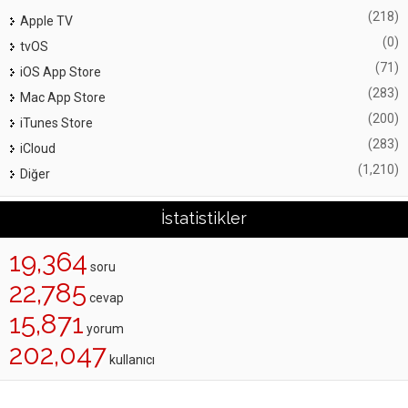
(218)
Apple TV
(0)
tvOS
(71)
iOS App Store
(283)
Mac App Store
(200)
iTunes Store
(283)
iCloud
(1,210)
Diğer
İstatistikler
19,364
soru
22,785
cevap
15,871
yorum
202,047
kullanıcı