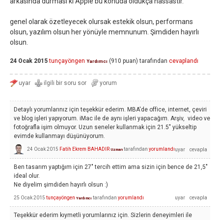
arkasında durması ki Apple bu konuda oldukça hassastır.
genel olarak özetleyecek olursak estekik olsun, performans
olsun, yazılım olsun her yönüyle memnunum. Şimdiden hayırlı
olsun.
24 Ocak 2015
tunçayöngen
(
910
puan)
tarafından
cevaplandı
Yardımcı
Detaylı yorumlarınız için teşekkür ederim. MBA'de office, internet, çeviri
ve blog işleri yapıyorum. iMac ile de aynı işleri yapacağım. Arşiv, video ve
fotoğrafla işim olmuyor. Uzun seneler kullanmak için 21.5" yükseltip
evimde kullanmayı düşünüyorum.
24 Ocak 2015
Fatih Ekrem BAHADIR
tarafından
yorumlandı
Uzman
Ben tasarım yaptığım için 27" tercih ettim ama sizin için bence de 21,5"
ideal olur.
Ne diyelim şimdiden hayırlı olsun :)
25 Ocak 2015
tunçayöngen
tarafından
yorumlandı
Yardımcı
Teşekkür ederim kıymetli yorumlarınız için. Sizlerin deneyimleri ile