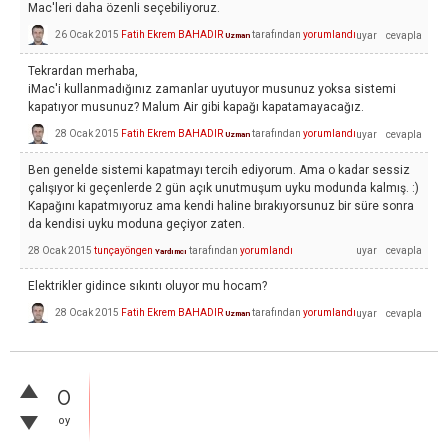
Mac'leri daha özenli seçebiliyoruz.
26 Ocak 2015
Fatih Ekrem BAHADIR
tarafından
yorumlandı
Uzman
Tekrardan merhaba,
iMac'i kullanmadığınız zamanlar uyutuyor musunuz yoksa sistemi
kapatıyor musunuz? Malum Air gibi kapağı kapatamayacağız.
28 Ocak 2015
Fatih Ekrem BAHADIR
tarafından
yorumlandı
Uzman
Ben genelde sistemi kapatmayı tercih ediyorum. Ama o kadar sessiz
çalışıyor ki geçenlerde 2 gün açık unutmuşum uyku modunda kalmış. :)
Kapağını kapatmıyoruz ama kendi haline bırakıyorsunuz bir süre sonra
da kendisi uyku moduna geçiyor zaten.
28 Ocak 2015
tunçayöngen
tarafından
yorumlandı
Yardımcı
Elektrikler gidince sıkıntı oluyor mu hocam?
28 Ocak 2015
Fatih Ekrem BAHADIR
tarafından
yorumlandı
Uzman
0
oy