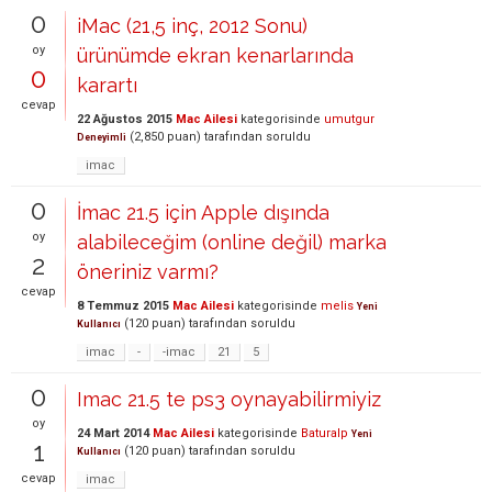
0
iMac (21,5 inç, 2012 Sonu)
oy
ürünümde ekran kenarlarında
0
karartı
cevap
22 Ağustos 2015
Mac Ailesi
kategorisinde
umutgur
(
2,850
puan)
tarafından
soruldu
Deneyimli
imac
0
İmac 21.5 için Apple dışında
oy
alabileceğim (online değil) marka
2
öneriniz varmı?
cevap
8 Temmuz 2015
Mac Ailesi
kategorisinde
melis
Yeni
(
120
puan)
tarafından
soruldu
Kullanıcı
imac
-
-imac
21
5
0
Imac 21.5 te ps3 oynayabilirmiyiz
oy
24 Mart 2014
Mac Ailesi
kategorisinde
Baturalp
Yeni
1
(
120
puan)
tarafından
soruldu
Kullanıcı
cevap
imac