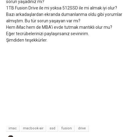
sorun yaşadınız mı?
1TB Fusion Drive ile mi yoksa 512SSD ile mi almak iyi olur?
Bazı arkadaşlardan ekranda dumanlanma oldu gibi yorumlar
almıştım. Bu tür sorun yaşayan var mı?
Hem iMac hem de MBA'i evde tutmak mantıklı olur mu?
Eğer tecrübelerinizi paylaşırsanız sevinirim.
Şimdiden teşekkürler.
imac
macbook-air
ssd
fusion
drive