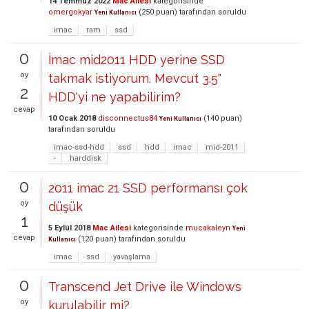
14 Temmuz 2022
Mac Ailesi
kategorisinde
omergokyar
(
250
puan)
tarafından
soruldu
Yeni Kullanıcı
imac
ram
ssd
0
İmac mid2011 HDD yerine SSD
oy
takmak istiyorum. Mevcut 3.5"
2
HDD'yi ne yapabilirim?
cevap
10 Ocak 2018
disconnectus84
(
140
puan)
Yeni Kullanıcı
tarafından
soruldu
imac-ssd-hdd
ssd
hdd
imac
mid-2011
-
harddisk
0
2011 imac 21 SSD performansı çok
oy
düşük
1
5 Eylül 2018
Mac Ailesi
kategorisinde
mucakaleyn
Yeni
cevap
(
120
puan)
tarafından
soruldu
Kullanıcı
imac
ssd
yavaşlama
0
Transcend Jet Drive ile Windows
oy
kurulabilir mi?