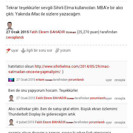
Tekrar teşekkürler sevgili Sihirli Elma kullanıcıları. MBA'e bir alıcı
çıktı. Yakında iMac ile sizlere yazacağım.
27 Ocak 2015
Fatih Ekrem BAHADIR
(
25,270
puan)
tarafından
Uzman
cevaplandı
hatirlatici olsun
http://www.sihirlielma.com/2014/05/29/mac-
satmadan-once-ne-yapmaliyim/
:)
27 Ocak 2015
erkam
tarafından
yorumlandı
Uzman
Ben de onu yapıyorum hocam. Teşekkürler.
27 Ocak 2015
Fatih Ekrem BAHADIR
tarafından
yorumlandı
Uzman
Alıcı sahtekar çıktı. Ben de satışı iptal ettim. Büyük ekran özlemimi
Thunderbolt Display ile gidereceğim artık.
4 Şubat 2015
Fatih Ekrem BAHADIR
tarafından
yorumlandı
Uzman