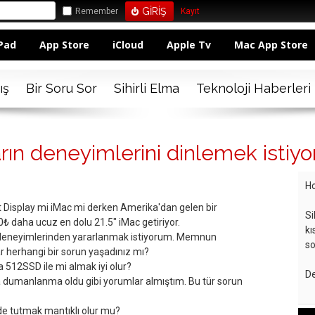
Remember
Kayıt
Pad
App Store
iCloud
Apple Tv
Mac App Store
ış
Bir Soru Sor
Sihirli Elma
Teknoloji Haberleri
arın deneyimlerini dinlemek istiy
Ho
 Display mi iMac mi derken Amerika'dan gelen bir
Si
 daha ucuz en dolu 21.5" iMac getiriyor.
kı
 deneyimlerinden yararlanmak istiyorum. Memnun
so
herhangi bir sorun yaşadınız mı?
a 512SSD ile mi almak iyi olur?
De
 dumanlanma oldu gibi yorumlar almıştım. Bu tür sorun
e tutmak mantıklı olur mu?