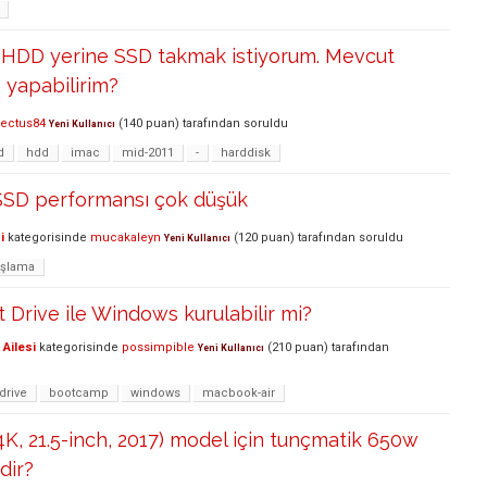
 HDD yerine SSD takmak istiyorum. Mevcut
e yapabilirim?
ectus84
(
140
puan)
tarafından
soruldu
Yeni Kullanıcı
d
hdd
imac
mid-2011
-
harddisk
 SSD performansı çok düşük
i
kategorisinde
mucakaleyn
(
120
puan)
tarafından
soruldu
Yeni Kullanıcı
aşlama
 Drive ile Windows kurulabilir mi?
Ailesi
kategorisinde
possimpible
(
210
puan)
tarafından
Yeni Kullanıcı
drive
bootcamp
windows
macbook-air
4K, 21.5-inch, 2017) model için tunçmatik 650w
dir?