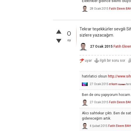
Elektrikler gidince sıkıntı ol
28 Ocak 2015
Fatih Ekrem B
Tekrar teşekkürler sevgili Sihi
0
sizlere yazacağım.
oy
27 Ocak 2015
Fatih Ekr
hatirlatici olsun
http://www.s
27 Ocak 2015
erkam
tar
Uzman
Ben de onu yapıyorum hocam. 
27 Ocak 2015
Fatih Ekrem B
Alıcı sahtekar çıktı. Ben de sa
gidereceğim artık.
4 Şubat 2015
Fatih Ekrem BA