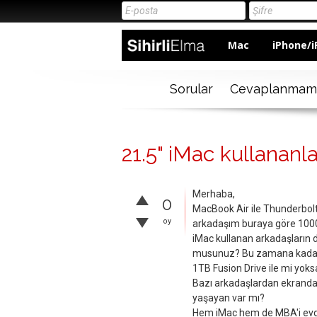
Mac
iPhone/i
Sorular
Cevaplanmam
21.5" iMac kullananl
Merhaba,
0
MacBook Air ile Thunderbolt
oy
arkadaşım buraya göre 1000₺
iMac kullanan arkadaşların
musunuz? Bu zamana kadar 
1TB Fusion Drive ile mi yoks
Bazı arkadaşlardan ekranda
yaşayan var mı?
Hem iMac hem de MBA'i evd