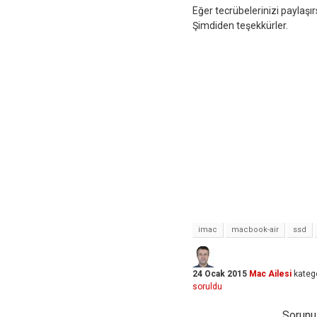
Eğer tecrübelerinizi paylaşır
Şimdiden teşekkürler.
imac
macbook-air
ssd
24 Ocak 2015
Mac Ailesi
kateg
soruldu
Sorunuz