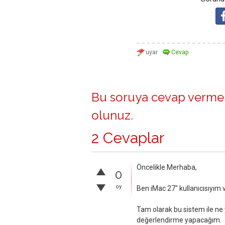
Bu soruya cevap vermek
olunuz
.
2 Cevaplar
Öncelikle Merhaba,
0
oy
Ben iMac 27" kullanıcısıyı
Tam olarak bu sistem ile ne 
değerlendirme yapacağım.