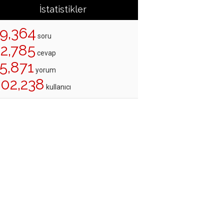
İstatistikler
19,364
soru
22,785
cevap
5,871
yorum
202,238
kullanıcı