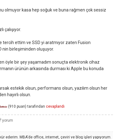
runu olmuyor kasa hep soğuk ve buna rağmen çok sessiz
ı çalışıyor.
 tercih ettim ve SSD yi aratmıyor zaten Fusion
nin birleşiminden oluşuyor.
 öyle bir şey yaşamadım sonuçta elektronik cihaz
 firmanın ürünün arkasında durması ki Apple bu konuda
ursak estekik olsun, performans olsun, yazılım olsun her
 hayırlı olsun.
(
910
puan)
tarafından
cevaplandı
dımcı
kür ederim. MBA'de office, internet, çeviri ve blog işleri yapıyorum.