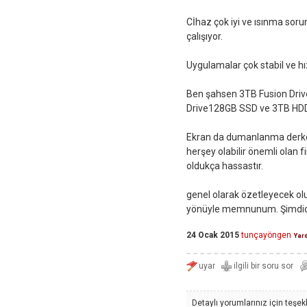
Cİhaz çok iyi ve ısınma so
çalışıyor.
Uygulamalar çok stabil ve hızl
Ben şahsen 3TB Fusion Drive
Drive128GB SSD ve 3TB HDD 
Ekran da dumanlanma derken
herşey olabilir önemli olan
oldukça hassastır.
genel olarak özetleyecek ol
yönüyle memnunum. Şimdiden
24 Ocak 2015
tunçayöngen
Yar
Detaylı yorumlarınız için teşek