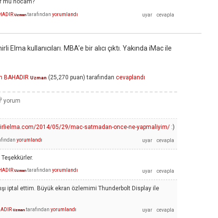
uyor mu hocam?
AHADIR
tarafından
yorumlandı
Uzman
rli Elma kullanıcıları. MBA'e bir alıcı çıktı. Yakında iMac ile
em BAHADIR
(
25,270
puan)
tarafından
cevaplandı
Uzman
ihirlielma.com/2014/05/29/mac-satmadan-once-ne-yapmaliyim/
:)
afından
yorumlandı
Teşekkürler.
AHADIR
tarafından
yorumlandı
Uzman
tışı iptal ettim. Büyük ekran özlemimi Thunderbolt Display ile
HADIR
tarafından
yorumlandı
Uzman