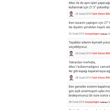
iMac ile de aynı işleri yapacağ
kullanmak için 21.5" yükselti
24 Ocak 2015
Fatih Ekrem B
Ben tasarım yaptığım için 27" t
Ne diyelim şimdiden hayırlı ols
25 Ocak 2015
tunçayöngen
t
Yardımcı
Teşekkür ederim kıymetli yoruml
seçebiliyoruz.
26 Ocak 2015
Fatih Ekrem B
Tekrardan merhaba,
iMac'i kullanmadığınız zama
Air gibi kapağı kapatamayacağ
28 Ocak 2015
Fatih Ekrem B
Ben genelde sistemi kapatmayı
gün açık unutmuşum uyku modu
bırakıyorsunuz bir süre sonra
28 Ocak 2015
tunçayöngen
t
Yardımcı