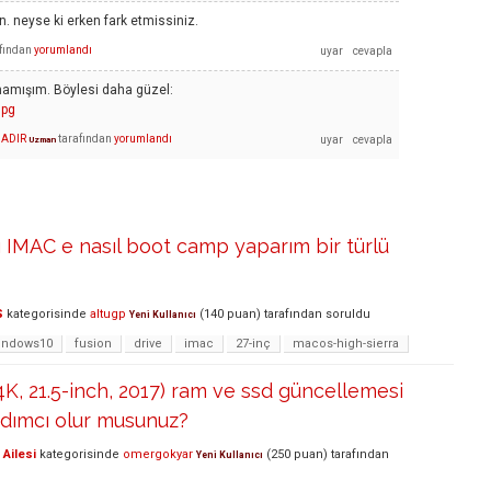
 neyse ki erken fark etmissiniz.
fından
yorumlandı
atmamışım. Böylesi daha güzel:
jpg
HADIR
tarafından
yorumlandı
Uzman
lı IMAC e nasıl boot camp yaparım bir türlü
S
kategorisinde
altugp
(
140
puan)
tarafından
soruldu
Yeni Kullanıcı
indows10
fusion
drive
imac
27-inç
macos-high-sierra
4K, 21.5-inch, 2017) ram ve ssd güncellemesi
ımcı olur musunuz?
Ailesi
kategorisinde
omergokyar
(
250
puan)
tarafından
Yeni Kullanıcı