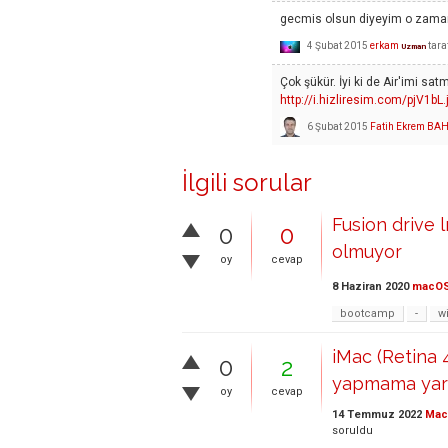
gecmis olsun diyeyim o zaman.
4 Şubat 2015
erkam
tara
Uzman
Çok şükür. İyi ki de Air'imi s
http://i.hizliresim.com/pjV1bL.
6 Şubat 2015
Fatih Ekrem BA
İlgili sorular
Fusion drive 
0
0
olmuyor
oy
cevap
8 Haziran 2020
macO
bootcamp
-
w
iMac (Retina 
0
2
yapmama yard
oy
cevap
14 Temmuz 2022
Mac 
soruldu