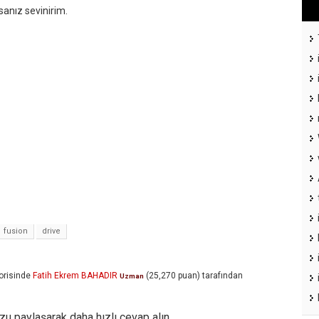
sanız sevinirim.
fusion
drive
orisinde
Fatih Ekrem BAHADIR
(
25,270
puan)
tarafından
Uzman
u paylaşarak daha hızlı cevap alın