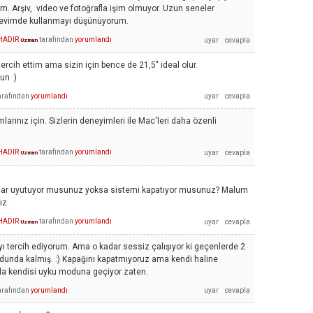
ım. Arşiv, video ve fotoğrafla işim olmuyor. Uzun seneler
p evimde kullanmayı düşünüyorum.
AHADIR
tarafından
yorumlandı
Uzman
ercih ettim ama sizin için bence de 21,5" ideal olur.
un :)
arafından
yorumlandı
arınız için. Sizlerin deneyimleri ile Mac'leri daha özenli
AHADIR
tarafından
yorumlandı
Uzman
nlar uyutuyor musunuz yoksa sistemi kapatıyor musunuz? Malum
ız.
AHADIR
tarafından
yorumlandı
Uzman
 tercih ediyorum. Ama o kadar sessiz çalışıyor ki geçenlerde 2
nda kalmış. :) Kapağını kapatmıyoruz ama kendi haline
 da kendisi uyku moduna geçiyor zaten.
arafından
yorumlandı