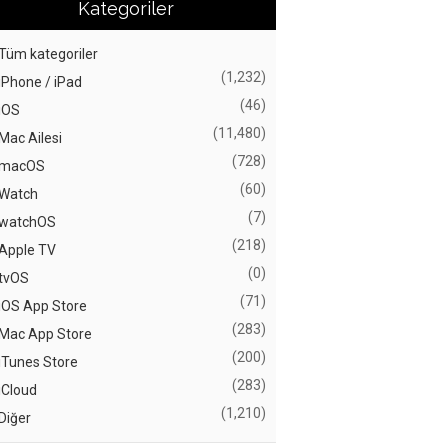
Kategoriler
Tüm kategoriler
(1,232)
iPhone / iPad
(46)
iOS
(11,480)
Mac Ailesi
(728)
macOS
(60)
Watch
(7)
watchOS
(218)
Apple TV
(0)
tvOS
(71)
iOS App Store
(283)
Mac App Store
(200)
iTunes Store
(283)
iCloud
(1,210)
Diğer