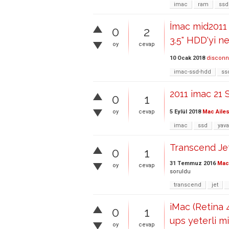
imac
ram
ssd
İmac mid2011
0
2
3.5" HDD'yi n
oy
cevap
10 Ocak 2018
disconn
imac-ssd-hdd
ss
2011 imac 21
0
1
5 Eylül 2018
Mac Ailes
oy
cevap
imac
ssd
yav
Transcend Jet
0
1
31 Temmuz 2016
Mac 
oy
cevap
soruldu
transcend
jet
iMac (Retina 
0
1
ups yeterli mi
oy
cevap