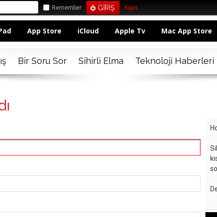
Remember
Kayıt
Pad
App Store
iCloud
Apple Tv
Mac App Store
ış
Bir Soru Sor
Sihirli Elma
Teknoloji Haberleri
dı
Ho
Si
kı
so
De