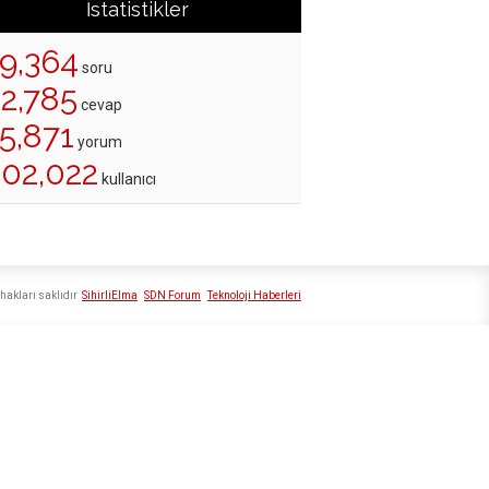
İstatistikler
19,364
soru
22,785
cevap
5,871
yorum
202,022
kullanıcı
hakları saklıdır
SihirliElma
SDN Forum
Teknoloji Haberleri