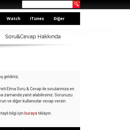
Watch
iTunes
Diğer
Soru&Cevap Hakkında
ş geldiniz,
hirli Elma Soru & Cevap ile sorularınıza en
sa zamanda yanıt alabilirsiniz. Sorunuzu
run ve diğer kullanıcılar cevap versin.
taylı bilgi için
buraya
tıklayın.