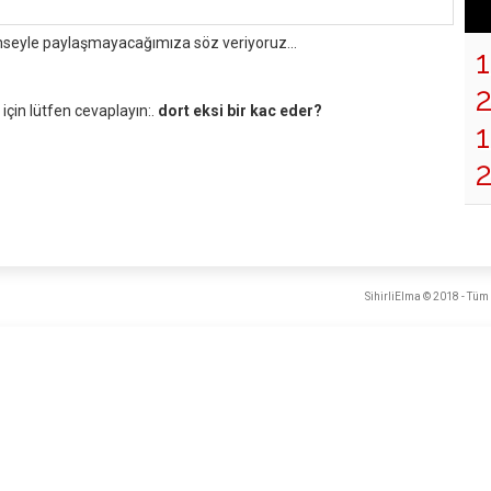
mseyle paylaşmayacağımıza söz veriyoruz...
çin lütfen cevaplayın:.
dort eksi bir kac eder?
1
SihirliElma © 2018 - Tüm 