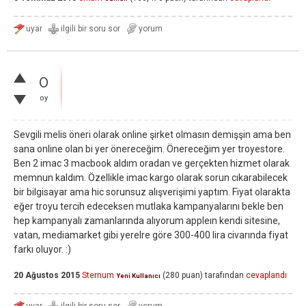
0
oy
Sevgili melis öneri olarak online şirket olmasın demişşin ama ben
sana online olan bi yer önereceğim. Önereceğim yer troyestore.
Ben 2 imac 3 macbook aldım oradan ve gerçekten hizmet olarak
memnun kaldım. Özellikle imac kargo olarak sorun cıkarabilecek
bir bilgisayar ama hic sorunsuz alışverişimi yaptım. Fiyat olarakta
eğer troyu tercih edeceksen mutlaka kampanyalarını bekle ben
hep kampanyalı zamanlarında alıyorum appleın kendi sitesine,
vatan, mediamarket gibi yerelre göre 300-400 lira civarında fiyat
farkı oluyor. :)
20 Ağustos 2015
Sternum
(
280
puan)
tarafından
cevaplandı
Yeni Kullanıcı