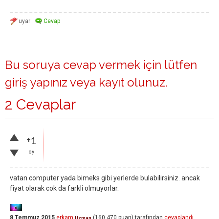
Bu soruya cevap vermek için lütfen
giriş yapınız
veya
kayıt olunuz
.
2 Cevaplar
+1
oy
vatan computer yada bimeks gibi yerlerde bulabilirsiniz. ancak
fiyat olarak cok da farkli olmuyorlar.
8 Temmuz 2015
erkam
(
160,470
puan)
tarafından
cevaplandı
Uzman