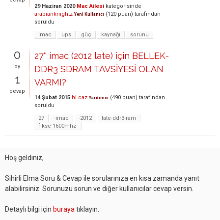
29 Haziran 2020
Mac Ailesi
kategorisinde
arabianknightz
(
120
puan)
tarafından
Yeni Kullanıcı
soruldu
imac
ups
güç
kaynağı
sorunu
0
27'' imac (2012 late) için BELLEK-
oy
DDR3 SDRAM TAVSİYESİ OLAN
1
VARMI?
cevap
14 Şubat 2015
hi.caz
(
490
puan)
tarafından
Yardımcı
soruldu
27
-imac
-2012
late-ddr3-ram
fikse-1600mhz-
Hoş geldiniz,
Sihirli Elma Soru & Cevap ile sorularınıza en kısa zamanda yanıt
alabilirsiniz. Sorunuzu sorun ve diğer kullanıcılar cevap versin.
Detaylı bilgi için
buraya
tıklayın.