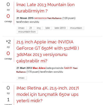
0
İmac Late 2013 Mountain lion
oy
kurabilirmiyim ?
0
21 Nisan 2015
sensorica
(
120
puan)
Yeni Kullanıcı
cevap
tarafından
soruldu
imac
21
inç
late
late-2013
mountain
mountain-lion
+2
21.5 inch Apple imac (NVIDIA
oy
GeForce GT 650M with 512MB )
0
3dsMax 2013 versiyonunu
cevap
çalıştırabilir mi?
21 Mart 2013
Mac Ailesi
kategorisinde
fatih91
Yeni
(
170
puan)
tarafından
soruldu
Kullanıcı
imac
0
iMac (Retina 4K, 21.5-inch, 2017)
oy
model için tunçmatik 650w ups
1
yeterli midir?
cevap