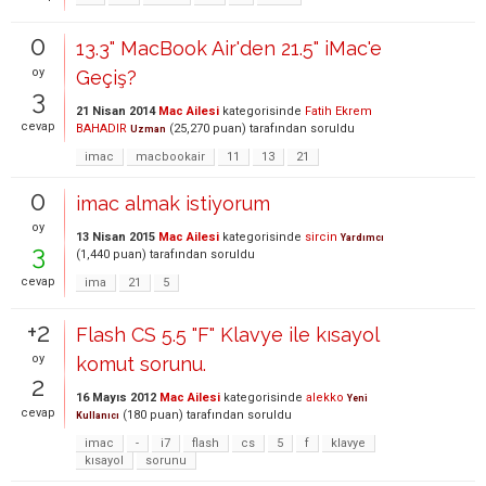
0
13.3" MacBook Air'den 21.5" iMac'e
oy
Geçiş?
3
21 Nisan 2014
Mac Ailesi
kategorisinde
Fatih Ekrem
cevap
BAHADIR
(
25,270
puan)
tarafından
soruldu
Uzman
imac
macbookair
11
13
21
0
imac almak istiyorum
oy
13 Nisan 2015
Mac Ailesi
kategorisinde
sircin
Yardımcı
3
(
1,440
puan)
tarafından
soruldu
cevap
ima
21
5
+2
Flash CS 5.5 "F" Klavye ile kısayol
oy
komut sorunu.
2
16 Mayıs 2012
Mac Ailesi
kategorisinde
alekko
Yeni
cevap
(
180
puan)
tarafından
soruldu
Kullanıcı
imac
-
i7
flash
cs
5
f
klavye
kısayol
sorunu