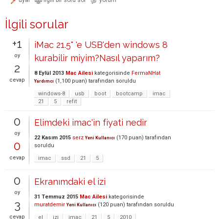
İlgili sorular
+1
iMac 21.5" 'e USB'den windows 8
oy
kurabilir miyim?Nasıl yaparım?
2
8 Eylül 2013
Mac Ailesi
kategorisinde
FermaNHat
cevap
(
1,100
puan)
tarafından
soruldu
Yardımcı
windows-8
usb
boot
bootcamp
imac
21
5
refit
0
Elimdeki imac'in fiyati nedir
oy
22 Kasım 2015
serz
(
170
puan)
tarafından
Yeni Kullanıcı
0
soruldu
cevap
imac
ssd
21
5
0
Ekranımdaki el izi
oy
31 Temmuz 2015
Mac Ailesi
kategorisinde
3
muratdemir
(
120
puan)
tarafından
soruldu
Yeni Kullanıcı
cevap
el
izi
imac
21
5
2010