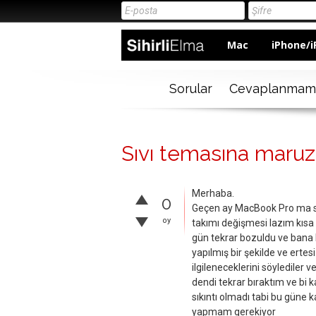
Mac
iPhone/i
Sorular
Cevaplanmam
Sıvı temasına maru
Merhaba.
0
Geçen ay MacBook Pro ma su
oy
takımı değişmesi lazım kısa 
gün tekrar bozuldu ve bana b
yapılmış bir şekilde ve erte
ilgileneceklerini söylediler
dendi tekrar bıraktım ve bi 
sıkıntı olmadı tabi bu güne k
yapmam gerekiyor