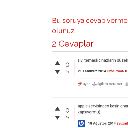
Bu soruya cevap vermek
olunuz
.
2 Cevaplar
sıvı temaslı cihazların düz
0
21 Temmuz 2014
CybeRmaN
oy
U
apple servisinden kesin ona
0
kapsıyormu)
oy
18 Ağustos 2014
zyuxar