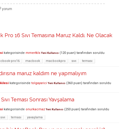
 Pro 16 Sıvı Temasına Maruz Kaldı. Ne Olacak
si
kategorisinde
mmertkls
(
120
puan)
tarafından
soruldu
Yeni Kullanıcı
cbook-pro16
macbook
macbookpro
sıvı
teması
ldırısna maruz kaldım ne yapmalıyım
Ailesi
kategorisinde
tolgayarici
(
360
puan)
tarafından
soruldu
Yeni Kullanıcı
Sıvı Teması Sonrası Yavşalama
si
kategorisinde
onurkacmaz
(
250
puan)
tarafından
soruldu
Yeni Kullanıcı
sıvı
teması
yavaşlama