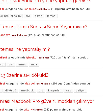
lan bir MacBook Pro ya ne yapmak gerekir?
esi
kategorisinde
Baris636
(
120
puan)
tarafından
soruldu
Yeni Kullanıcı
k-pro-retina-15
sıvı
ekran
temas
Teması Tamiri Sonrası Sorun Yaşar mıyım?
hanoozel
(
120
puan)
tarafından
soruldu
Yeni Kullanıcı
 teması ne yapmalıyım ?
ilesi
kategorisinde
tybozkurt
(
720
puan)
tarafından
soruldu
Yardımcı
pro
sıvı
temas
arıza
3 üzerine sıvı döküldü
lesi
kategorisinde
Maxlpol
(
210
puan)
tarafından
soruldu
Yeni Kullanıcı
ı
döküldü
macbook
pro
klavyeden
ses
geliyor
sonrası Macbook Pro güvenli moddan çıkmıyor
esi
kategorisinde
brkcny
(
740
puan)
tarafından
soruldu
Yardımcı