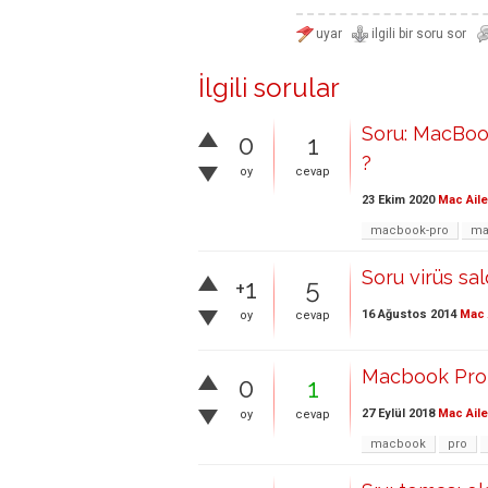
İlgili sorular
Soru: MacBook
0
1
?
oy
cevap
23 Ekim 2020
Mac Aile
macbook-pro
ma
Soru virüs sa
+1
5
16 Ağustos 2014
Mac 
oy
cevap
Macbook Pro 
0
1
27 Eylül 2018
Mac Aile
oy
cevap
macbook
pro