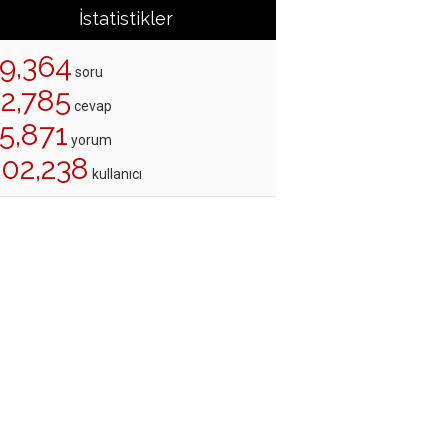
İstatistikler
19,364
soru
22,785
cevap
5,871
yorum
202,238
kullanıcı