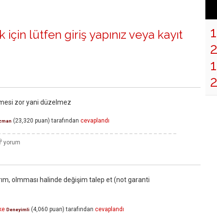
 için lütfen
giriş yapınız
veya
kayıt
1
elmesi zor yani düzelmez
(
23,320
puan)
tarafından
cevaplandı
zman
rım, olmması halinde değişim talep et (not garanti
ke
(
4,060
puan)
tarafından
cevaplandı
Deneyimli