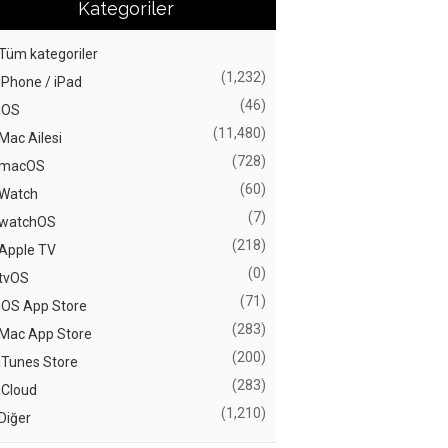
Kategoriler
Tüm kategoriler
(1,232)
iPhone / iPad
(46)
iOS
(11,480)
Mac Ailesi
(728)
macOS
(60)
Watch
(7)
watchOS
(218)
Apple TV
(0)
tvOS
(71)
iOS App Store
(283)
Mac App Store
(200)
iTunes Store
(283)
iCloud
(1,210)
Diğer