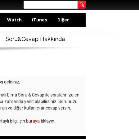
Watch
iTunes
Diğer
Soru&Cevap Hakkında
ş geldiniz,
hirli Elma Soru & Cevap ile sorularınıza en
sa zamanda yanıt alabilirsiniz. Sorunuzu
run ve diğer kullanıcılar cevap versin.
taylı bilgi için
buraya
tıklayın.