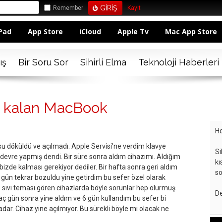
Remember
Kayıt
Pad
App Store
iCloud
Apple Tv
Mac App Store
ış
Bir Soru Sor
Sihirli Elma
Teknoloji Haberleri
z kalan MacBook
Ho
 döküldü ve açılmadı. Apple Servisi'ne verdim klavye
Si
devre yapmış dendi. Bir süre sonra aldım cihazımı. Aldığım
kı
izde kalması gerekiyor dediler. Bir hafta sonra geri aldım
so
si gün tekrar bozuldu yine getirdim bu sefer özel olarak
 ve sıvı teması gören cihazlarda böyle sorunlar hep olurmuş
De
kaç gün sonra yine aldım ve 6 gün kullandım bu sefer bi
adar. Cihaz yine açılmıyor. Bu sürekli böyle mi olacak ne