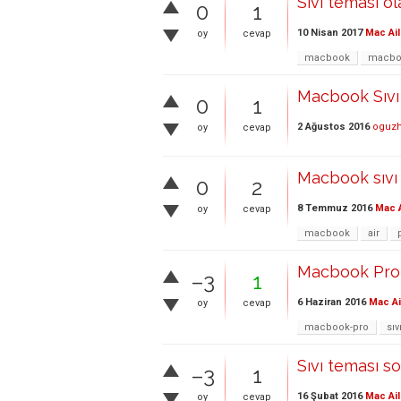
Sıvı teması o
0
1
10 Nisan 2017
Mac Ail
oy
cevap
macbook
macboo
Macbook Sıvı 
0
1
2 Ağustos 2016
oguz
oy
cevap
Macbook sıvı
0
2
8 Temmuz 2016
Mac A
oy
cevap
macbook
air
Macbook Pro 1
–3
1
6 Haziran 2016
Mac Ai
oy
cevap
macbook-pro
sıv
Sıvı teması 
–3
1
16 Şubat 2016
Mac Ail
oy
cevap