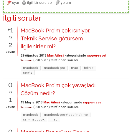
İlgili sorular
+1
MacBook Pro'm çok ısınıyor.
oy
Teknik Servise götürsem
2
ilgilenirler mi?
cevap
29 Ağustos 2013
Mac Ailesi
kategorisinde
rapper-reset
(
920
puan)
tarafından
soruldu
Yardımcı
macbook
macbook-pro
mac
teknik
servis
0
MacBook Pro'm çok yavaşladı.
oy
Çözüm nedir?
1
13 Mayıs 2013
Mac Ailesi
kategorisinde
rapper-reset
cevap
(
920
puan)
tarafından
soruldu
Yardımcı
macbook
macbook-pro-video-indirme
sarj-macbook
mac
0