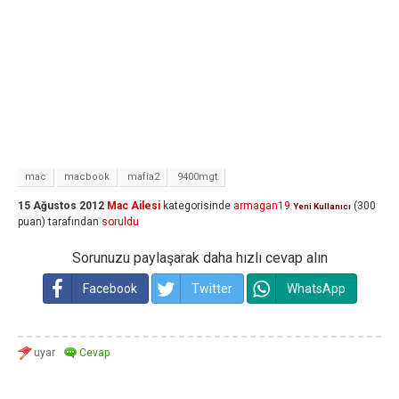
mac
macbook
mafia2
9400mgt
15 Ağustos 2012
Mac Ailesi
kategorisinde
armagan19
(
300
Yeni Kullanıcı
puan)
tarafından
soruldu
Sorunuzu paylaşarak daha hızlı cevap alın
Facebook
Twitter
WhatsApp