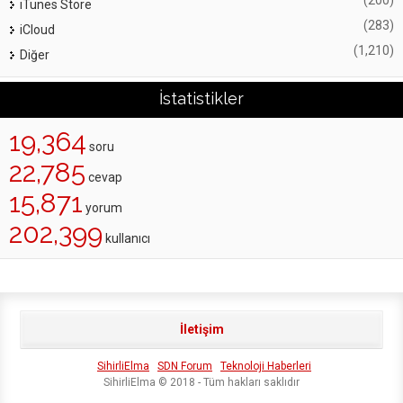
(200)
iTunes Store
(283)
iCloud
(1,210)
Diğer
İstatistikler
19,364
soru
22,785
cevap
15,871
yorum
202,399
kullanıcı
İletişim
SihirliElma
SDN Forum
Teknoloji Haberleri
SihirliElma © 2018 - Tüm hakları saklıdır