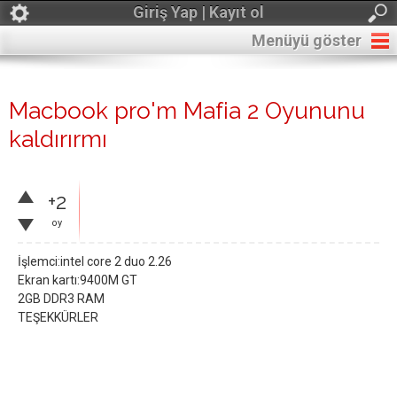
Giriş Yap | Kayıt ol
Menüyü göster
Macbook pro'm Mafia 2 Oyununu
kaldırırmı
+2
oy
İşlemci:intel core 2 duo 2.26
Ekran kartı:9400M GT
2GB DDR3 RAM
TEŞEKKÜRLER