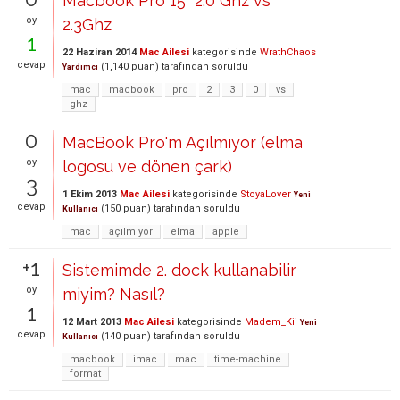
Macbook Pro 15" 2.0 Ghz vs
oy
2.3Ghz
1
22 Haziran 2014
Mac Ailesi
kategorisinde
WrathChaos
cevap
(
1,140
puan)
tarafından
soruldu
Yardımcı
mac
macbook
pro
2
3
0
vs
ghz
0
MacBook Pro'm Açılmıyor (elma
oy
logosu ve dönen çark)
3
1 Ekim 2013
Mac Ailesi
kategorisinde
StoyaLover
Yeni
cevap
(
150
puan)
tarafından
soruldu
Kullanıcı
mac
açılmıyor
elma
apple
+1
Sistemimde 2. dock kullanabilir
oy
miyim? Nasıl?
1
12 Mart 2013
Mac Ailesi
kategorisinde
Madem_Kii
Yeni
cevap
(
140
puan)
tarafından
soruldu
Kullanıcı
macbook
imac
mac
time-machine
format