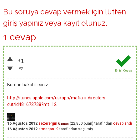
Bu soruya cevap vermek için lütfen
giriş yapınız
veya
kayıt olunuz
.
1 cevap
+1
oy
En İyi Cevap
Burdan bakabilirsiniz.
http://itunes.apple.com/us/app/mafia-ii-directors-
cut/id481672738?mt=12
16 Ağustos 2012
sezerergin
(
22,850
puan)
tarafından
cevaplandı
Uzman
16 Ağustos 2012
armagan19
tarafından
seçilmiş