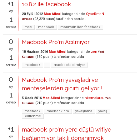
+1
10.8.2 ile facebook
oy
20 Eylül 2012
Mac Ailesi
kategorisinde
CybeRmaN
1
(
23,320
puan)
tarafından
soruldu
Uzman
cevap
mac
macbook
mountain-lion-facebook
0
Macbook Pro'm Acilmiyor
oy
18 Haziran 2016
Mac Ailesi
kategorisinde
zen
Yeni
1
(
150
puan)
tarafından
soruldu
Kullanıcı
cevap
macbook
-
macbookacilmiyor
0
Macbook Pro'm yavaşladı ve
oy
menteşelerden gıcırtı geliyor !
1
5 Ocak 2016
Mac Ailesi
kategorisinde
nkemalarsu
Yeni
cevap
(
210
puan)
tarafından
soruldu
Kullanıcı
macbook
macbook-pro
yavaşlama
yavaş
kilitlenme
+1
macbook pro'm yere düştü wifiye
oy
bağlanmıyor takılı donanımyok