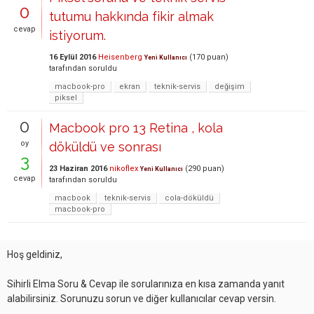
0
tutumu hakkında fikir almak
cevap
istiyorum.
16 Eylül 2016
Heisenberg
(
170
puan)
Yeni Kullanıcı
tarafından
soruldu
macbook-pro
ekran
teknik-servis
değişim
piksel
0
Macbook pro 13 Retina , kola
oy
döküldü ve sonrası
3
23 Haziran 2016
nikoflex
(
290
puan)
Yeni Kullanıcı
cevap
tarafından
soruldu
macbook
teknik-servis
cola-döküldü
macbook-pro
Hoş geldiniz,
Sihirli Elma Soru & Cevap ile sorularınıza en kısa zamanda yanıt
alabilirsiniz. Sorunuzu sorun ve diğer kullanıcılar cevap versin.