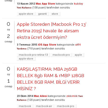
cevap
13 Kasım 2012
Mac App Store
kategorisinde
kubilay
(
130
puan)
tarafından
soruldu
Yeni Kullanıcı
apple-store
garanti
store
0
Apple Storeden [Macbook Pro 13'
oy
Retina 2015] havale ile alırsam
2
ekstra ücret ödermiyim?
cevap
3 Temmuz 2015
iOS App Store
kategorisinde
altf4
(
710
puan)
tarafından
soruldu
Yardımcı
macbook-pro-retina-13
macbook-pro
apple
apple-store
0
KARŞILAŞTIRMA: MBA 256GB
oy
BELLEK 8gb RAM & rMBP 128GB
1
BELLEK 8GB RAM. BİLGİ VERİR
cevap
MİSİNİZ ?
23 Ekim 2014
Mac Ailesi
kategorisinde
zıkkımlık
Yeni
(
120
puan)
tarafından
soruldu
Kullanıcı
macbook
macbook-air
macbook-pro