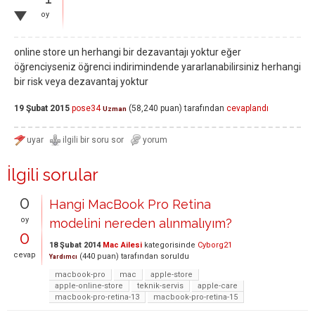
oy
online store un herhangi bir dezavantajı yoktur eğer
öğrenciyseniz öğrenci indirimindende yararlanabilirsiniz herhangi
bir risk veya dezavantaj yoktur
19 Şubat 2015
pose34
(
58,240
puan)
tarafından
cevaplandı
Uzman
İlgili sorular
0
Hangi MacBook Pro Retina
oy
modelini nereden alınmalıyım?
0
18 Şubat 2014
Mac Ailesi
kategorisinde
Cyborg21
cevap
(
440
puan)
tarafından
soruldu
Yardımcı
macbook-pro
mac
apple-store
apple-online-store
teknik-servis
apple-care
macbook-pro-retina-13
macbook-pro-retina-15