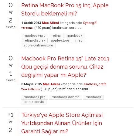
0
Retina MacBook Pro 15 inç, Apple
oy
Store'u beklemeli mi?
2
1 Aralık 2013
Mac Ailesi
kategorisinde
Cyborg21
cevap
(
440
puan)
tarafından
soruldu
Yardımcı
macbook-pro
retina
macbook
retina-display
apple-store
mac
apple-online-store
0
Macbook Pro Retina 15" Late 2013
oy
Gpu geçişi donma sorunu. Cihaz
1
değişimi yapar mı Apple?
cevap
8 Mayıs 2015
Mac Ailesi
kategorisinde
endless_craft
(
130
puan)
tarafından
soruldu
Yeni Kullanıcı
macbook-pro
macbook-donma
macbook
teknik-servis
+1
Türkiye'ye Apple Store Açılması
oy
Yurtdışından Alınan Ürünler İçin
2
Garanti Sağlar mı?