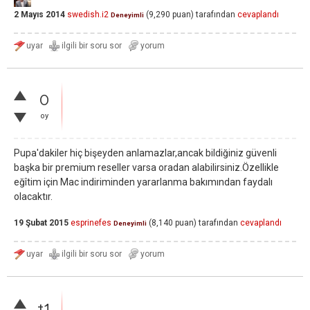
2 Mayıs 2014
swedish.i2
(
9,290
puan)
tarafından
cevaplandı
Deneyimli
0
oy
Pupa'dakiler hiç bişeyden anlamazlar,ancak bildiğiniz güvenli
başka bir premium reseller varsa oradan alabilirsiniz.Özellikle
eğîtim için Mac indiriminden yararlanma bakımından faydalı
olacaktır.
19 Şubat 2015
esprinefes
(
8,140
puan)
tarafından
cevaplandı
Deneyimli
+1