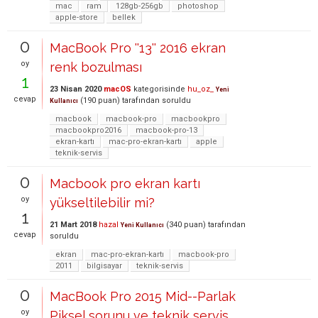
mac
ram
128gb-256gb
photoshop
apple-store
bellek
0
MacBook Pro ''13'' 2016 ekran
oy
renk bozulması
1
23 Nisan 2020
macOS
kategorisinde
hu_oz_
Yeni
cevap
(
190
puan)
tarafından
soruldu
Kullanıcı
macbook
macbook-pro
macbookpro
macbookpro2016
macbook-pro-13
ekran-kartı
mac-pro-ekran-kartı
apple
teknik-servis
0
Macbook pro ekran kartı
oy
yükseltilebilir mi?
1
21 Mart 2018
hazal
(
340
puan)
tarafından
Yeni Kullanıcı
cevap
soruldu
ekran
mac-pro-ekran-kartı
macbook-pro
2011
bilgisayar
teknik-servis
0
MacBook Pro 2015 Mid--Parlak
oy
Piksel sorunu ve teknik servis