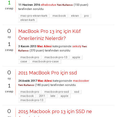
1
11 Haziran 2016
sthaboutus
(
150
puan)
Yeni Kullanıcı
cevap
tarafından
soruldu
mac-pro-ekran-kartı
macbook
ekran
pro
ekran-kartı
0
MacBook Pro 13 inç için Kılıf
oy
Önerileriniz Nelerdir?
1
3 Kasım 2013
Mac Ailesi
kategorisinde
sekoly
Yeni
cevap
(
370
puan)
tarafından
soruldu
Kullanıcı
macbook-pro
macbook-pro-13
apple
case
macbook-pro-case
0
2011 MacBook Pro için ssd
oy
24 Aralık 2017
Mac Ailesi
kategorisinde
macbooker
1
(
180
puan)
tarafından
soruldu
Yeni Kullanıcı
cevap
macbook-pro
macbook-pro-ssd
ssd
macbook
2011
late
apple
macbook-pro-13
0
2015 Macbook pro 13 için SSD ne