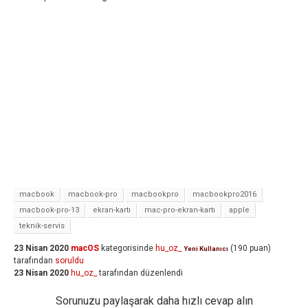
macbook
macbook-pro
macbookpro
macbookpro2016
macbook-pro-13
ekran-kartı
mac-pro-ekran-kartı
apple
teknik-servis
23 Nisan 2020
macOS
kategorisinde
hu_oz_
(
190
puan)
Yeni Kullanıcı
tarafından
soruldu
23 Nisan 2020
hu_oz_
tarafından
düzenlendi
Sorunuzu paylaşarak daha hızlı cevap alın