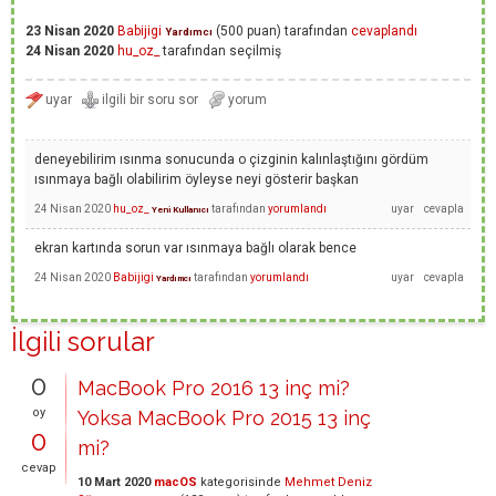
23 Nisan 2020
Babijigi
(
500
puan)
tarafından
cevaplandı
Yardımcı
24 Nisan 2020
hu_oz_
tarafından
seçilmiş
deneyebilirim ısınma sonucunda o çizginin kalınlaştığını gördüm
ısınmaya bağlı olabilirim öyleyse neyi gösterir başkan
24 Nisan 2020
hu_oz_
tarafından
yorumlandı
Yeni Kullanıcı
ekran kartında sorun var ısınmaya bağlı olarak bence
24 Nisan 2020
Babijigi
tarafından
yorumlandı
Yardımcı
İlgili sorular
0
MacBook Pro 2016 13 inç mi?
oy
Yoksa MacBook Pro 2015 13 inç
0
mi?
cevap
10 Mart 2020
macOS
kategorisinde
Mehmet Deniz