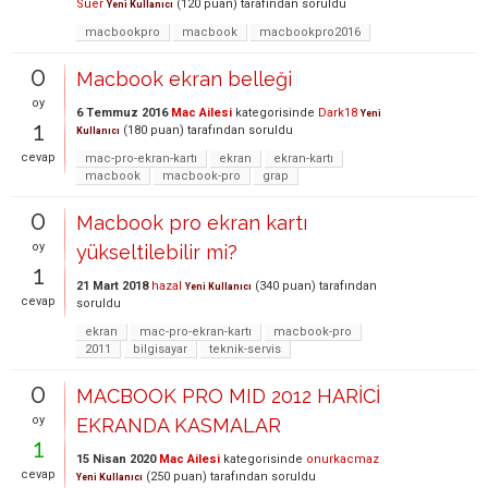
Süer
(
120
puan)
tarafından
soruldu
Yeni Kullanıcı
macbookpro
macbook
macbookpro2016
0
Macbook ekran belleği
oy
6 Temmuz 2016
Mac Ailesi
kategorisinde
Dark18
Yeni
1
(
180
puan)
tarafından
soruldu
Kullanıcı
cevap
mac-pro-ekran-kartı
ekran
ekran-kartı
macbook
macbook-pro
grap
0
Macbook pro ekran kartı
oy
yükseltilebilir mi?
1
21 Mart 2018
hazal
(
340
puan)
tarafından
Yeni Kullanıcı
cevap
soruldu
ekran
mac-pro-ekran-kartı
macbook-pro
2011
bilgisayar
teknik-servis
0
MACBOOK PRO MID 2012 HARİCİ
oy
EKRANDA KASMALAR
1
15 Nisan 2020
Mac Ailesi
kategorisinde
onurkacmaz
cevap
(
250
puan)
tarafından
soruldu
Yeni Kullanıcı