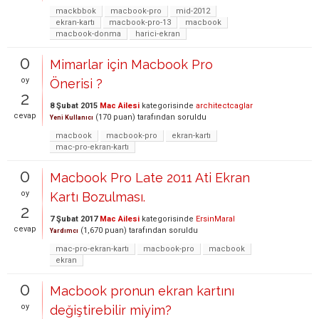
mackbbok
macbook-pro
mid-2012
ekran-kartı
macbook-pro-13
macbook
macbook-donma
harici-ekran
0
Mimarlar için Macbook Pro
oy
Önerisi ?
2
8 Şubat 2015
Mac Ailesi
kategorisinde
architectcaglar
cevap
(
170
puan)
tarafından
soruldu
Yeni Kullanıcı
macbook
macbook-pro
ekran-kartı
mac-pro-ekran-kartı
0
Macbook Pro Late 2011 Ati Ekran
oy
Kartı Bozulması.
2
7 Şubat 2017
Mac Ailesi
kategorisinde
ErsinMaral
cevap
(
1,670
puan)
tarafından
soruldu
Yardımcı
mac-pro-ekran-kartı
macbook-pro
macbook
ekran
0
Macbook pronun ekran kartını
oy
değiştirebilir miyim?