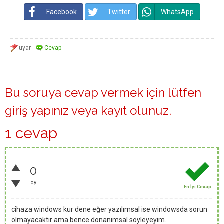
Facebook
Twitter
WhatsApp
Bu soruya cevap vermek için lütfen
giriş yapınız
veya
kayıt olunuz
.
1 cevap
0
oy
En İyi Cevap
cihaza windows kur dene eğer yazılımsal ise windowsda sorun
olmayacaktır ama bence donanımsal söyleyeyim.