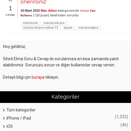
oy
önerirsiniz
1
30 Mart 2022
Mac Ailesi
kategorisinde
muzo
Yeni
cevap
(
120
puan)
tarafından
soruldu
Kullanıcı
macbook
macbook-pro
macbook-pro-retina-13
apple
macbookpro
Hoş geldiniz,
Sihirli Elma Soru & Cevap ile sorularınıza en kısa zamanda yanıt
alabilirsiniz. Sorunuzu sorun ve diğer kullanıcılar cevap versin.
Detaylı bilgi için
buraya
tıklayın.
Kategoriler
Tüm kategoriler
(1,232)
iPhone / iPad
(46)
iOS