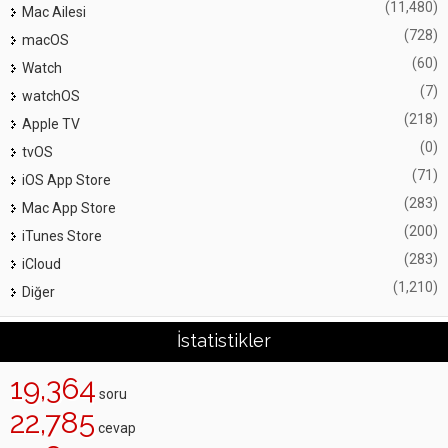
(11,480)
Mac Ailesi
(728)
macOS
(60)
Watch
(7)
watchOS
(218)
Apple TV
(0)
tvOS
(71)
iOS App Store
(283)
Mac App Store
(200)
iTunes Store
(283)
iCloud
(1,210)
Diğer
İstatistikler
19,364
soru
22,785
cevap