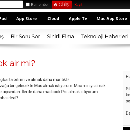
Remember
Kayıt
Pad
App Store
iCloud
Apple Tv
Mac App Store
ış
Bir Soru Sor
Sihirli Elma
Teknoloji Haberleri
k air mi?
Ho
 çıkarta bilirim ve almak daha mantıklı?
uzağa bir gelecekte Mac almak istiyorum. Mac miniyi almak
Si
me açısından. İlerde daha macbook Pro almak istiyorum
kı
daha ideal?
so
De