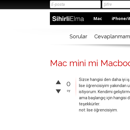
Mac
iPhone/i
Sorular
Cevaplanmam
Mac mini mi Macboo
Sizce hangisi den daha iyi iş
0
lise öğrencisiyim yakından 
oy
istiyorum. Kendimi geliştir
ama başlangıç için hangisi 
teşekkürler.
not: lise öğrencisiyim.