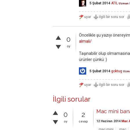
5 Şubat 2014
ATIL
Uzman
Öncelikle şu yazıyı önereyim
0
almali/
oy
Taşınabilir olup olmamasına g
ürünler çünkü :)
5 Şubat 2014
goktug
Uzm
İlgili sorular
Mac mini ban
0
2
12 Haziran 2014
Mac A
oy
cevap
mac-mini
mac