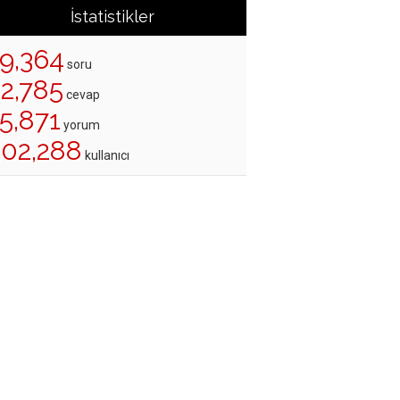
İstatistikler
19,364
soru
22,785
cevap
5,871
yorum
202,288
kullanıcı