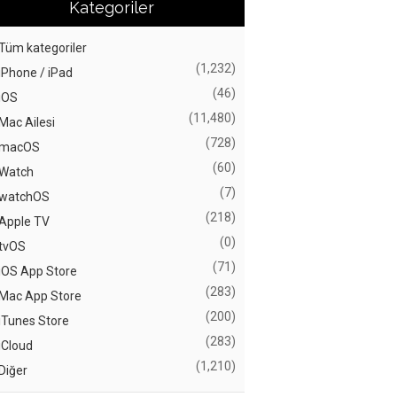
Kategoriler
Tüm kategoriler
(1,232)
iPhone / iPad
(46)
iOS
(11,480)
Mac Ailesi
(728)
macOS
(60)
Watch
(7)
watchOS
(218)
Apple TV
(0)
tvOS
(71)
iOS App Store
(283)
Mac App Store
(200)
iTunes Store
(283)
iCloud
(1,210)
Diğer