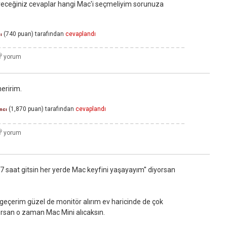
ereceğiniz cevaplar hangi Mac'i seçmeliyim sorunuza
(
740
puan)
tarafından
cevaplandı
ı
neririm.
(
1,870
puan)
tarafından
cevaplandı
mcı
az 7 saat gitsin her yerde Mac keyfini yaşayayım'' diyorsan
 geçerim güzel de monitör alırım ev haricinde de çok
yorsan o zaman Mac Mini alıcaksın.