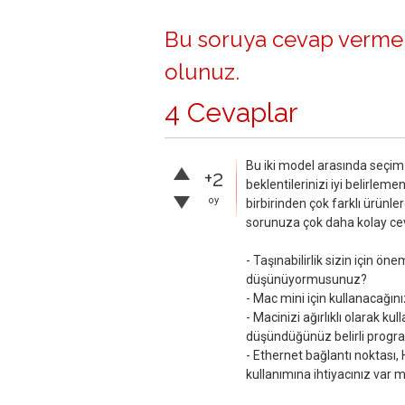
Bu soruya cevap vermek
olunuz
.
4 Cevaplar
Bu iki model arasında seçi
+2
beklentilerinizi iyi belirleme
oy
birbirinden çok farklı ürünl
sorunuza çok daha kolay ceva
- Taşınabilirlik sizin için ö
düşünüyormusunuz?
- Mac mini için kullanacağın
- Macinizi ağırlıklı olarak 
düşündüğünüz belirli program
- Ethernet bağlantı noktası,
kullanımına ihtiyacınız var m