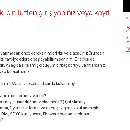
 için lütfen
giriş yapınız
veya
kayıt
1
m yapmadan önce gereksinimlerinizi ve alacağınız üründen
nizi tavsiye ederek başlayabilirim sanırım. Zira ikisi de
erdir. Aşağıda sıralamış olduğum birkaç soruyu yanıtlarsanız
p bulabilirsiniz.
nemli mi? Macinizi okulda, dışarda kullanmayı
ız bir monitörünüz var mı?
kullanmayı düşündüğünüz alan nedir? ( Çalıştırmayı
lar, Oyunlar, Internet ve daha çok günlük kullanım gibi)
 HDMI, SDXC kart yuvası, Fireware bağlantı noktası
ı?