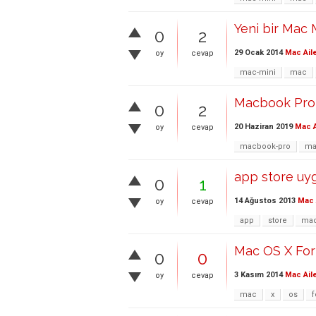
Yeni bir Mac 
0
2
29 Ocak 2014
Mac Ail
oy
cevap
mac-mini
mac
Macbook Pro 
0
2
20 Haziran 2019
Mac A
oy
cevap
macbook-pro
ma
app store uyg
0
1
14 Ağustos 2013
Mac 
oy
cevap
app
store
ma
Mac OS X For
0
0
3 Kasım 2014
Mac Ail
oy
cevap
mac
x
os
f