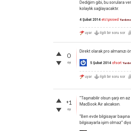
Dediğim gibi, bu sorulara v
kolaylık sağlayacaktır.
4 Şubat 2014
etc\psswd
Yardımc
Direkt olarak pro almanızı ö
0
oy
5 Şubat 2014
ofsort
Yardı
''Taşınabilir olsun şarjı en 
+1
MacBook Air alıcaksın.
oy
''Ben evde bilgisayar başına
bilgisayarla işim olmaz'' di