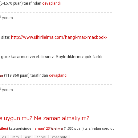
(
54,570
puan)
tarafından
cevaplandı
 size:
http://www.sihirlielma.com/hangi-mac-macbook-
öre kararınızı verebilirsiniz. Söyledikleriniz çok farklı
(
119,860
puan)
tarafından
cevaplandı
an
a uygun mu? Ne zaman almalıyım?
ilesi
kategorisinde
heman123
(
1,330
puan)
tarafından
soruldu
Yardımcı
os
ram
osx
apple
yosemite