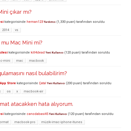
Mini çıkar mı?
esi
kategorisinde
heman123
(
1,330
puan)
tarafından
soruldu
Yardımcı
2014
vs
mu Mac Mini mi?
ilesi
kategorisinde
kill4dead
(
120
puan)
tarafından
soruldu
Yeni Kullanıcı
c-mini
mac
macbook
ulamasını nasıl bulabilirim?
App Store
kategorisinde
Çatal
(
200
puan)
tarafından
soruldu
Yeni Kullanıcı
c
os
x
macbook-air
mat atacakken hata alıyorum.
esi
kategorisinde
canodabasi45
(
120
puan)
tarafından
soruldu
Yeni Kullanıcı
ormat
macbook-pro
müzik-imac-iphone-itunes