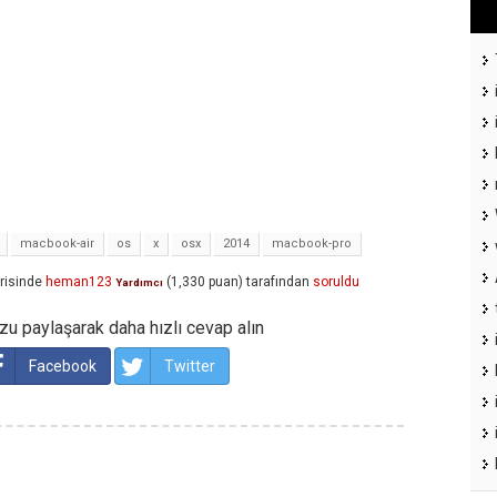
macbook-air
os
x
osx
2014
macbook-pro
risinde
heman123
(
1,330
puan)
tarafından
soruldu
Yardımcı
u paylaşarak daha hızlı cevap alın
Facebook
Twitter