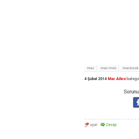
mac
mac-mini
macbook
4 Şubat 2014
Mac Ailesi
katego
Sorunuz