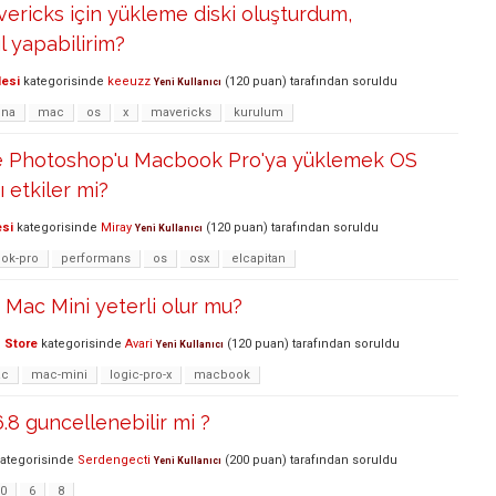
ricks için yükleme diski oluşturdum,
l yapabilirim?
lesi
kategorisinde
keeuzz
(
120
puan)
tarafından
soruldu
Yeni Kullanıcı
ina
mac
os
x
mavericks
kurulum
e Photoshop'u Macbook Pro'ya yüklemek OS
 etkiler mi?
esi
kategorisinde
Miray
(
120
puan)
tarafından
soruldu
Yeni Kullanıcı
ok-pro
performans
os
osx
elcapitan
n Mac Mini yeterli olur mu?
 Store
kategorisinde
Avari
(
120
puan)
tarafından
soruldu
Yeni Kullanıcı
c
mac-mini
logic-pro-x
macbook
.8 guncellenebilir mi ?
ategorisinde
Serdengecti
(
200
puan)
tarafından
soruldu
Yeni Kullanıcı
0
6
8