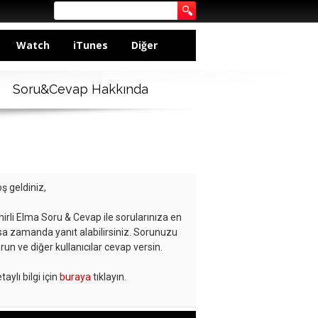
Watch
iTunes
Diğer
Soru&Cevap Hakkında
ş geldiniz,
hirli Elma Soru & Cevap ile sorularınıza en
sa zamanda yanıt alabilirsiniz. Sorunuzu
run ve diğer kullanıcılar cevap versin.
taylı bilgi için
buraya
tıklayın.