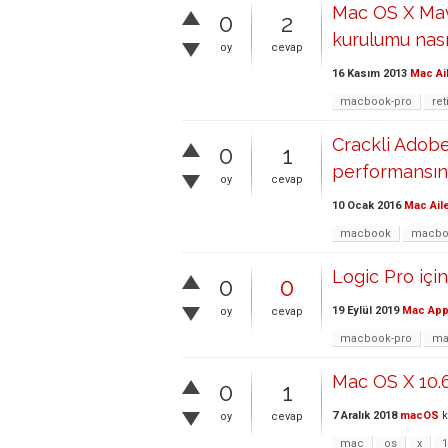
Mac OS X Mave
0
2
kurulumu nası
oy
cevap
16 Kasım 2013
Mac Ai
macbook-pro
ret
Crackli Adob
0
1
performansını
oy
cevap
10 Ocak 2016
Mac Ail
macbook
macbo
Logic Pro içi
0
0
19 Eylül 2019
Mac App
oy
cevap
macbook-pro
ma
Mac OS X 10.6
0
1
7 Aralık 2018
macOS
k
oy
cevap
mac
os
x
1