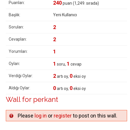
240
Puanları:
puan (
1,249
. sırada)
Başlık:
Yeni Kullanıcı
2
Soruları:
2
Cevapları:
1
Yorumları:
1
1
Oyları:
soru,
cevap
2
0
Verdiği Oylar:
artı oy,
eksi oy
0
0
Aldığı Oylar:
artı oy,
eksi oy
Wall for perkant
Please
log in
or
register
to post on this wall.