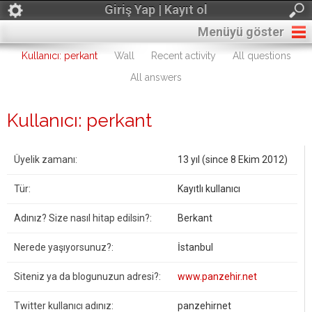
Giriş Yap | Kayıt ol
Menüyü göster
Kullanıcı: perkant
Wall
Recent activity
All questions
All answers
Kullanıcı: perkant
Üyelik zamanı:
13 yıl (since 8 Ekim 2012)
Tür:
Kayıtlı kullanıcı
Adınız? Size nasıl hitap edilsin?:
Berkant
Nerede yaşıyorsunuz?:
İstanbul
Siteniz ya da blogunuzun adresi?:
www.panzehir.net
Twitter kullanıcı adınız:
panzehirnet