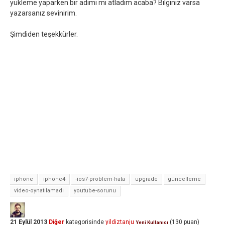
yükleme yaparken bir adımı mı atladım acaba? Bilginiz varsa
yazarsanız sevinirim.
Şimdiden teşekkürler.
iphone
iphone4
-ios7-problem-hata
upgrade
güncelleme
video-oynatılamadı
youtube-sorunu
21 Eylül 2013
Diğer
kategorisinde
yildiztanju
(
130
puan)
Yeni Kullanıcı