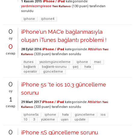
1 Kasım 2015
iPhone / iPad
kategorisinde
yardımlazımplease
(
130
puan)
tarafından
Yeni Kullanıcı
soruldu
iphone
iphone4
0
iPhone'un MAC'e bağlanmasıyla
oy
oluşan iTunes bağlantı problemi !
0
28 Eylül 2016
iPhone / iPad
kategorisinde
AttilaHan
Yeni
cevap
(
320
puan)
tarafından
soruldu
Kullanıcı
itunes
yazılımgüncelleme
iphone
mac
bağlantı
bağlantı-sorunu
şarj
hata
operatör
güncelleme
0
iPhone 5s 'te ios 10.3 güncelleme
oy
sorunu
1
29 Mart 2017
iPhone / iPad
kategorisinde
AttilaHan
Yeni
cevap
(
320
puan)
tarafından
soruldu
Kullanıcı
iphone5s
iphone
hata
güncelleme
ios
10
3
yükleme
uyarı
update
0
iPhone 5S güncelleme sorunu