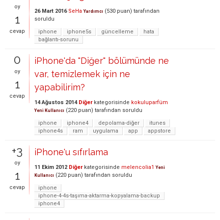
oy
26 Mart 2016
SeHa
(
530
puan)
tarafından
Yardımcı
1
soruldu
cevap
iphone
iphone5s
güncelleme
hata
bağlantı-sorunu
0
iPhone'da "Diğer" bölümünde ne
oy
var, temizlemek için ne
1
yapabilirim?
cevap
14 Ağustos 2014
Diğer
kategorisinde
kokuluparfüm
(
220
puan)
tarafından
soruldu
Yeni Kullanıcı
iphone
iphone4
depolama-diğer
itunes
iphone4s
ram
uygulama
app
appstore
+3
iPhone'u sıfırlama
oy
11 Ekim 2012
Diğer
kategorisinde
melencolia1
Yeni
1
(
220
puan)
tarafından
soruldu
Kullanıcı
cevap
iphone
iphone-4-4s-taşıma-aktarma-kopyalama-backup
iphone4