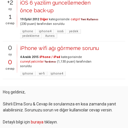
+2
iOS 6 yazilim guncellemeden
oy
önce back-up
1
19 Eylül 2012
Diğer
kategorisinde
catgirl
Yeni Kullanıcı
cevap
(
230
puan)
tarafından
soruldu
iphone
iphone4
ios6
yedek
yedekleme
itunes
0
iPhone wifi ağı görmeme sorunu
oy
4 Aralık 2015
iPhone / iPad
kategorisinde
0
cuneyt.yalcinlar
(
1,130
puan)
tarafından
Yardımcı
soruldu
cevap
iphone
wi-fi
iphone4
Hoş geldiniz,
Sihirli Elma Soru & Cevap ile sorularınıza en kısa zamanda yanıt
alabilirsiniz. Sorunuzu sorun ve diğer kullanıcılar cevap versin.
Detaylı bilgi için
buraya
tıklayın.