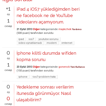
+1
iPad 4 iOS7 yüklediğimden beri
oy
ne facebook ne de YouTube
1
videolarını açamıyorum.
cevap
21 Eylül 2013
Diğer
kategorisinde
maykchek
Yardımcı
(
500
puan)
tarafından
soruldu
ipad
ios7
youtube-sorunu
video-oynatılamadı
modem
imternet
0
İphone kilitli durumda wifiden
oy
kopma sorunu
1
23 Eylül 2013
Diğer
kategorisinde
gonenck
Yeni Kullanıcı
cevap
(
150
puan)
tarafından
soruldu
iphone
-ios7-problem-hata
0
Yedekleme sonrası verilerim
oy
itunesda görünmüyor. Nasıl
0
ulaşabilirim?
cevap