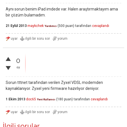
Aynı sorun benim iPad imdede var. Halen araştırmaktayım ama
bir çözüm bulamadım.
21 Eylül 2013
maykchek
(
500
puan)
tarafından
cevaplandı
Yardımcı
0
oy
Sorun tttnet tarafından verilen Zyxel VDSL modemden
kaynaklanıyor. Zyxel yeni firmware hazırlıyor deniyor.
1 Ekim 2013
doc65
(
180
puan)
tarafından
cevaplandı
Yeni Kullanıcı
İlgili sorular