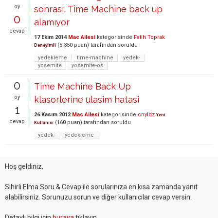
oy
sonrası, Time Machine back up
0
alamıyor
cevap
17 Ekim 2014
Mac Ailesi
kategorisinde
Fatih Toprak
(
5,350
puan)
tarafından
soruldu
Deneyimli
yedekleme
time-machine
yedek-
yosemite
yosemite-os
0
Time Machine Back Up
oy
klasorlerine ulasim hatasi
1
26 Kasım 2012
Mac Ailesi
kategorisinde
cnyldz
Yeni
cevap
(
160
puan)
tarafından
soruldu
Kullanıcı
yedek-
yedekleme
Hoş geldiniz,
Sihirli Elma Soru & Cevap ile sorularınıza en kısa zamanda yanıt
alabilirsiniz. Sorunuzu sorun ve diğer kullanıcılar cevap versin.
Detaylı bilgi için
buraya
tıklayın.