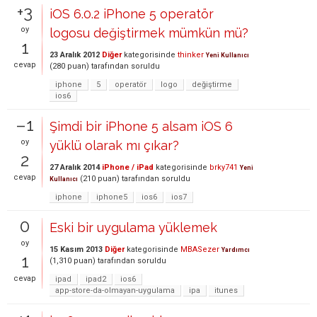
+3
iOS 6.0.2 iPhone 5 operatör
oy
logosu değiştirmek mümkün mü?
1
23 Aralık 2012
Diğer
kategorisinde
thinker
Yeni Kullanıcı
cevap
(
280
puan)
tarafından
soruldu
iphone
5
operatör
logo
değiştirme
ios6
–1
Şimdi bir iPhone 5 alsam iOS 6
oy
yüklü olarak mı çıkar?
2
27 Aralık 2014
iPhone / iPad
kategorisinde
brky741
Yeni
cevap
(
210
puan)
tarafından
soruldu
Kullanıcı
iphone
iphone5
ios6
ios7
0
Eski bir uygulama yüklemek
oy
15 Kasım 2013
Diğer
kategorisinde
MBASezer
Yardımcı
1
(
1,310
puan)
tarafından
soruldu
cevap
ipad
ipad2
ios6
app-store-da-olmayan-uygulama
ipa
itunes