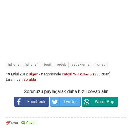
iphone
iphone4
ios6
yedek
yedekleme
itunes
19 Eylül 2012
Diğer
kategorisinde
catgirl
(
230
puan)
Yeni Kullanıcı
tarafından
soruldu
Sorunuzu paylaşarak daha hızlı cevap alın
Facebook
Twitter
WhatsApp