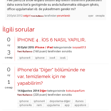
Peki yalnizca snow leopard dvdsini alip isletim sistemimi yukseltsem
daha sonra lion'a gectigimde su anda kullanmakta oldugum iphoto,
office uygulamalari vb. de yukseltmem gerekir mi?
20 Eylül 2012
catgirl
tarafından
yorumlandı
Yeni Kullanıcı
İlgili sorular
0
İPHONE 4 . İOS 6 NASIL YAPILIR..
oy
30 Eylül 2015
iPhone / iPad
kategorisinde
isoysal013
3
(
160
puan)
tarafından
soruldu
Yeni Kullanıcı
cevap
iphone4
iphone
ios4
ios6
0
iPhone'da "Diğer" bölümünde ne
oy
var, temizlemek için ne
1
yapabilirim?
cevap
14 Ağustos 2014
Diğer
kategorisinde
kokuluparfüm
(
220
puan)
tarafından
soruldu
Yeni Kullanıcı
iphone
iphone4
depolama-diğer
itunes
iphone4s
ram
uygulama
app
appstore