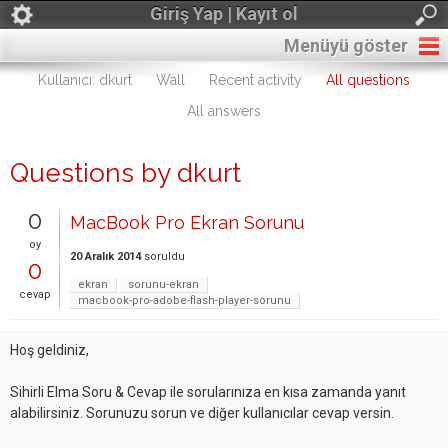
Giriş Yap | Kayıt ol
Menüyü göster
Kullanıcı: dkurt
Wall
Recent activity
All questions
All answers
Questions by dkurt
0
MacBook Pro Ekran Sorunu
oy
20 Aralık 2014
soruldu
0
ekran
sorunu-ekran
cevap
macbook-pro-adobe-flash-player-sorunu
Hoş geldiniz,
Sihirli Elma Soru & Cevap ile sorularınıza en kısa zamanda yanıt
alabilirsiniz. Sorunuzu sorun ve diğer kullanıcılar cevap versin.