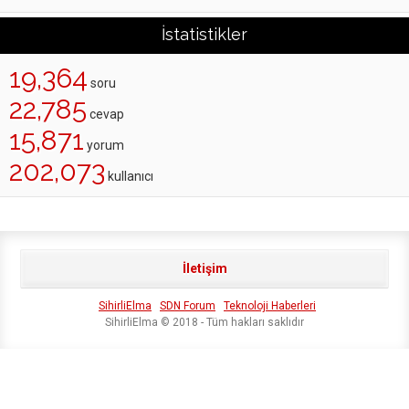
İstatistikler
19,364
soru
22,785
cevap
15,871
yorum
202,073
kullanıcı
İletişim
SihirliElma
SDN Forum
Teknoloji Haberleri
SihirliElma © 2018 - Tüm hakları saklıdır