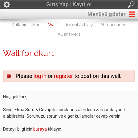
Giriş Yap | Kayıt ol
Menüyü göster
Kullanıcı: dkurt
Wall
Recent activity
All questions
All answers
Wall for dkurt
Please
log in
or
register
to post on this wall.
Hoş geldiniz,
Sihirli Elma Soru & Cevap ile sorularınıza en kısa zamanda yanıt
alabilirsiniz. Sorunuzu sorun ve diğer kullanıcılar cevap versin.
Detaylı bilgi için
buraya
tıklayın.