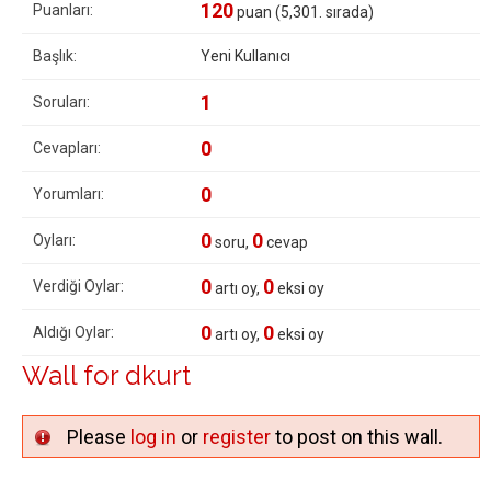
120
Puanları:
puan (
5,301
. sırada)
Başlık:
Yeni Kullanıcı
1
Soruları:
0
Cevapları:
0
Yorumları:
0
0
Oyları:
soru,
cevap
0
0
Verdiği Oylar:
artı oy,
eksi oy
0
0
Aldığı Oylar:
artı oy,
eksi oy
Wall for dkurt
Please
log in
or
register
to post on this wall.