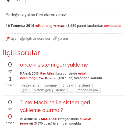
Yedeğiniz yoksa Geri alamazsınız
16 Temmuz 2014
mlkiqrfenşj
(
1,680
puan)
tarafından
cevaplandı
Yardımcı
İlgili sorular
0
önceki sistemi geri yükleme
oy
5 Aralık 2013
Mac Ailesi
kategorisinde
erdal
1
ibrahimoğlu
(
180
puan)
tarafından
soruldu
Yeni Kullanıcı
cevap
yedekleme
sorunu-
önceki
sistemi
geri
sistem-geri-yükleme
-
macbook-pro
0
Time Machine ile sistem geri
oy
yükleme olurmu ?
0
21 Aralık 2012
Mac Ailesi
kategorisinde
duwayn
cevap
(
5,370
puan)
tarafından
soruldu
Deneyimli