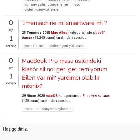
kurma-yazılımgüncelleme
ssd
sistem-geri-yükleme
0
timemachine mi smartware mi ?
oy
25 Temmuz 2015
Mac Ailesi
kategorisinde
pose34
1
(
58,240
puan)
tarafından
soruldu
Uzman
cevap
yedekleme
sistem-geri-yükleme
0
MacBook Pro masa üstündeki
oy
klasör silindi geri getiremiyorum
1
Bilen var mi? yardımcı olabilir
cevap
misiniz?
29 Nisan 2020
macOS
kategorisinde
Enas
Yeni Kullanıcı
(
120
puan)
tarafından
soruldu
masaüstü-dosyam-kayboldu
Hoş geldiniz,