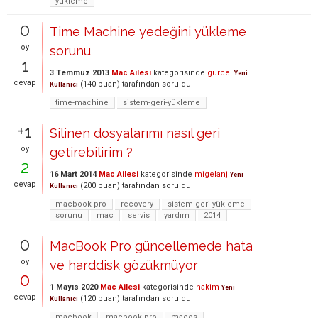
yükleme
0
Time Machine yedeğini yükleme
oy
sorunu
1
3 Temmuz 2013
Mac Ailesi
kategorisinde
gurcel
Yeni
cevap
(
140
puan)
tarafından
soruldu
Kullanıcı
time-machine
sistem-geri-yükleme
+1
Silinen dosyalarımı nasıl geri
oy
getirebilirim ?
2
16 Mart 2014
Mac Ailesi
kategorisinde
migelanj
Yeni
cevap
(
200
puan)
tarafından
soruldu
Kullanıcı
macbook-pro
recovery
sistem-geri-yükleme
sorunu
mac
servis
yardım
2014
0
MacBook Pro güncellemede hata
oy
ve harddisk gözükmüyor
0
1 Mayıs 2020
Mac Ailesi
kategorisinde
hakim
Yeni
cevap
(
120
puan)
tarafından
soruldu
Kullanıcı
macbook
macbook-pro
macos