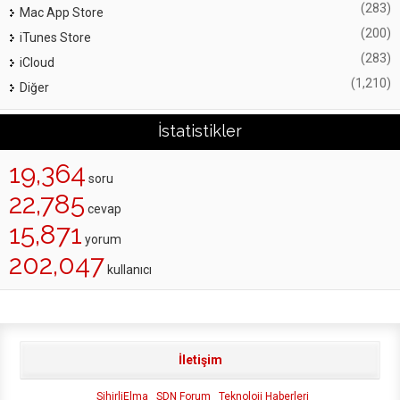
(283)
Mac App Store
(200)
iTunes Store
(283)
iCloud
(1,210)
Diğer
İstatistikler
19,364
soru
22,785
cevap
15,871
yorum
202,047
kullanıcı
İletişim
SihirliElma
SDN Forum
Teknoloji Haberleri