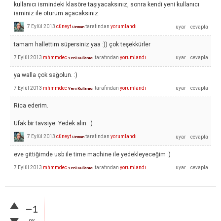
kullanıcı ismindeki klasöre taşıyacaksınız, sonra kendi yeni kullanıcı
isminiz ile oturum açacaksınız.
7 Eylül 2013
cüneyt
tarafından
yorumlandı
Uzman
tamam hallettim süpersiniz yaa :)) çok teşekkürler
7 Eylül 2013
mhmmdec
tarafından
yorumlandı
Yeni Kullanıcı
ya walla çok sağolun. :)
7 Eylül 2013
mhmmdec
tarafından
yorumlandı
Yeni Kullanıcı
Rica ederim.
Ufak bir tavsiye: Yedek alın. :)
7 Eylül 2013
cüneyt
tarafından
yorumlandı
Uzman
eve gittiğimde usb ile time machine ile yedekleyeceğim :)
7 Eylül 2013
mhmmdec
tarafından
yorumlandı
Yeni Kullanıcı
–1
oy