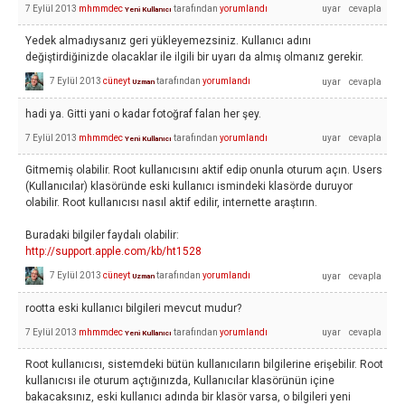
7 Eylül 2013
mhmmdec
tarafından
yorumlandı
Yeni Kullanıcı
Yedek almadıysanız geri yükleyemezsiniz. Kullanıcı adını
değiştirdiğinizde olacaklar ile ilgili bir uyarı da almış olmanız gerekir.
7 Eylül 2013
cüneyt
tarafından
yorumlandı
Uzman
hadi ya. Gitti yani o kadar fotoğraf falan her şey.
7 Eylül 2013
mhmmdec
tarafından
yorumlandı
Yeni Kullanıcı
Gitmemiş olabilir. Root kullanıcısını aktif edip onunla oturum açın. Users
(Kullanıcılar) klasöründe eski kullanıcı ismindeki klasörde duruyor
olabilir. Root kullanıcısı nasıl aktif edilir, internette araştırın.
Buradaki bilgiler faydalı olabilir:
http://support.apple.com/kb/ht1528
7 Eylül 2013
cüneyt
tarafından
yorumlandı
Uzman
rootta eski kullanıcı bilgileri mevcut mudur?
7 Eylül 2013
mhmmdec
tarafından
yorumlandı
Yeni Kullanıcı
Root kullanıcısı, sistemdeki bütün kullanıcıların bilgilerine erişebilir. Root
kullanıcısı ile oturum açtığınızda, Kullanıcılar klasörünün içine
bakacaksınız, eski kullanıcı adında bir klasör varsa, o bilgileri yeni