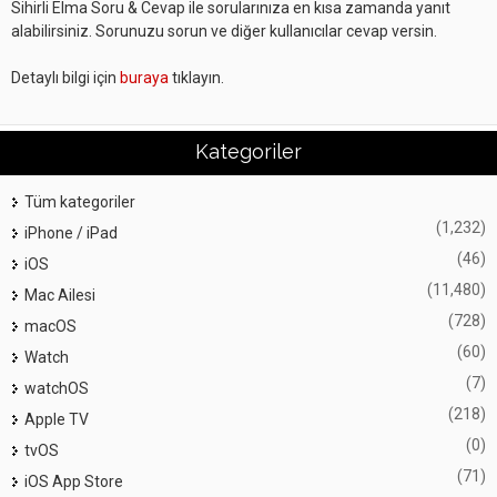
Sihirli Elma Soru & Cevap ile sorularınıza en kısa zamanda yanıt
alabilirsiniz. Sorunuzu sorun ve diğer kullanıcılar cevap versin.
Detaylı bilgi için
buraya
tıklayın.
Kategoriler
Tüm kategoriler
(1,232)
iPhone / iPad
(46)
iOS
(11,480)
Mac Ailesi
(728)
macOS
(60)
Watch
(7)
watchOS
(218)
Apple TV
(0)
tvOS
(71)
iOS App Store