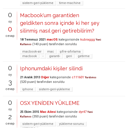
sistem-geri-yükleme
time-machine
0
Macbook'um garantiden
oy
geldikten sonra içinde ki her şey
0
silinmiş nasıl geri getirebilirim?
cevap
18 Temmuz 2021
macOS
kategorisinde
kubraggg
Yeni
(
140
puan)
tarafından
soruldu
Kullanıcı
macbook-air
mac
şifre-sıfırlama
macbook
-
garanti-
geri
getirme
0
Iphonumdaki kişiler silindi
oy
21 Aralık 2013
Diğer
kategorisinde
c111601
Yardımcı
3
(
520
puan)
tarafından
soruldu
cevap
iphone
sistem-geri-yükleme
0
OSX YENİDEN YÜKLEME
oy
25 Ekim 2015
Mac Ailesi
kategorisinde
dyr47
Yeni
2
(
350
puan)
tarafından
soruldu
Kullanıcı
cevap
sistem-geri-yükleme
yükleme-sorunu