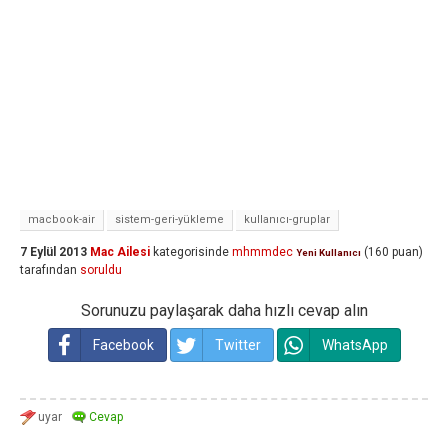
macbook-air
sistem-geri-yükleme
kullanıcı-gruplar
7 Eylül 2013
Mac Ailesi
kategorisinde
mhmmdec
(
160
puan)
Yeni Kullanıcı
tarafından
soruldu
Sorunuzu paylaşarak daha hızlı cevap alın
Facebook
Twitter
WhatsApp