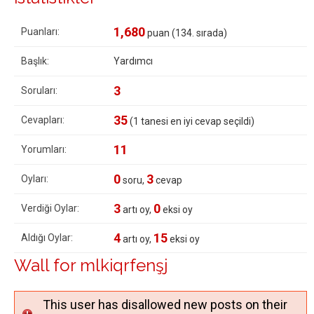
1,680
Puanları:
puan (
134
. sırada)
Başlık:
Yardımcı
3
Soruları:
35
Cevapları:
(
1
tanesi en iyi cevap seçildi)
11
Yorumları:
0
3
Oyları:
soru,
cevap
3
0
Verdiği Oylar:
artı oy,
eksi oy
4
15
Aldığı Oylar:
artı oy,
eksi oy
Wall for mlkiqrfenşj
This user has disallowed new posts on their