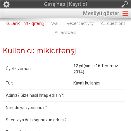
Giriş Yap | Kayıt ol
Menüyü göster
Kullanıcı: mlkiqrfenşj
Wall
Recent activity
All questions
All answers
Kullanıcı: mlkiqrfenşj
12 yıl (since 16 Temmuz
Üyelik zamanı:
2014)
Tür:
Kayıtlı kullanıcı
Adınız? Size nasıl hitap edilsin?:
Nerede yaşıyorsunuz?:
Siteniz ya da blogunuzun adresi?: