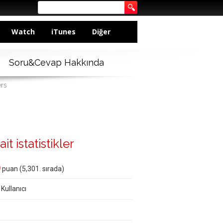
Watch
iTunes
Diğer
Soru&Cevap Hakkında
ers
it istatistikler
0
puan (
5,301
. sırada)
 Kullanıcı