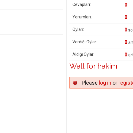
0
Cevapları:
0
Yorumları:
0
Oyları:
so
0
Verdiği Oylar:
art
0
Aldığı Oylar:
art
Wall for hakim
Please
log in
or
regist