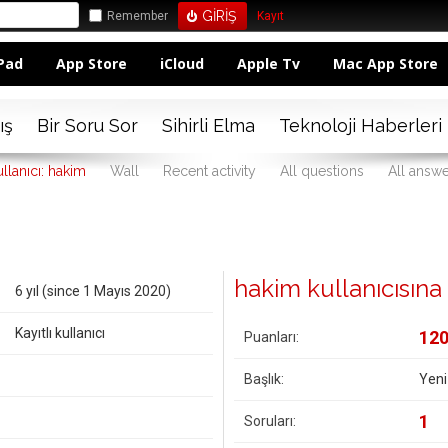
Remember
Kayıt
Pad
App Store
iCloud
Apple Tv
Mac App Store
ış
Bir Soru Sor
Sihirli Elma
Teknoloji Haberleri
llanıcı: hakim
Wall
Recent activity
All questions
All answ
hakim kullanıcısına a
6 yıl (since 1 Mayıs 2020)
Kayıtlı kullanıcı
12
Puanları:
Başlık:
Yeni
1
Soruları: