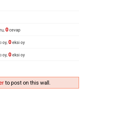
0
ru,
cevap
0
ı oy,
eksi oy
0
ı oy,
eksi oy
er
to post on this wall.