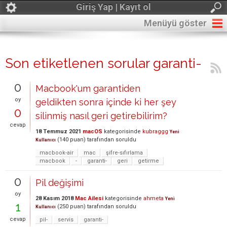
Giriş Yap | Kayıt ol
Menüyü göster
Son etiketlenen sorular garanti-
0
Macbook'um garantiden
oy
geldikten sonra içinde ki her şey
0
silinmiş nasıl geri getirebilirim?
cevap
18 Temmuz 2021
macOS
kategorisinde
kubraggg
Yeni
(
140
puan)
tarafından
soruldu
Kullanıcı
macbook-air
mac
şifre-sıfırlama
macbook
-
garanti-
geri
getirme
0
Pil değişimi
oy
28 Kasım 2018
Mac Ailesi
kategorisinde
ahmeta
Yeni
1
(
250
puan)
tarafından
soruldu
Kullanıcı
cevap
pil-
servis
garanti-