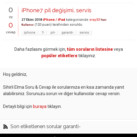
0
iPhone7 pil değişimi, servis
oy
27 Ekim 2018
iPhone / iPad
kategorisinde
eray33
Yeni
0
(
120
puan)
tarafından
soruldu
Kullanıcı
cevap
iphone
7-
pil-
garanti-
servis
Daha fazlasını görmek için,
tüm soruların listesine
veya
popüler etiketlere
tıklayınız.
Hoş geldiniz,
Sihirli Elma Soru & Cevap ile sorularınıza en kısa zamanda yanıt
alabilirsiniz. Sorunuzu sorun ve diğer kullanıcılar cevap versin.
Detaylı bilgi için
buraya
tıklayın.
Son etiketlenen sorular garanti-