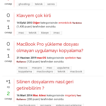
cevap
ghosting-
teknik
servis
0
Klavyem çok kirli
oy
14 Eylül 2013
Diğer
kategorisinde
eminkilcik
Yardımcı
1
(
1,430
puan)
tarafından
soruldu
cevap
mac
teknik
klavye
imac
0
MacBook Pro yükleme dosyası
oy
olmayan uygulamayı kopyalama?
1
21 Haziran 2019
macOS
kategorisinde
syeltekin
Yeni
cevap
(
120
puan)
tarafından
soruldu
Kullanıcı
macos
macpro
mac
uygulama
kopyalama
macbookpro
teknik
macbook
+1
Silinen dosyalarımı nasıl geri
oy
getirebilirim ?
2
16 Mart 2014
Mac Ailesi
kategorisinde
migelanj
Yeni
cevap
(
200
puan)
tarafından
soruldu
Kullanıcı
macbook-pro
recovery
sistem-geri-yükleme