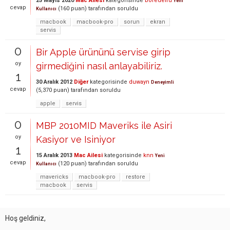
25 Mayıs 2020
Mac Ailesi
kategorisinde
boredeiru
Yeni
cevap
(
160
puan)
tarafından
soruldu
Kullanıcı
macbook
macbook-pro
sorun
ekran
servis
0
Bir Apple ürününü servise girip
oy
girmediğini nasıl anlayabiliriz.
1
30 Aralık 2012
Diğer
kategorisinde
duwayn
Deneyimli
cevap
(
5,370
puan)
tarafından
soruldu
apple
servis
0
MBP 2010MID Maveriks ile Asiri
oy
Kasiyor ve Isiniyor
1
15 Aralık 2013
Mac Ailesi
kategorisinde
knn
Yeni
cevap
(
120
puan)
tarafından
soruldu
Kullanıcı
mavericks
macbook-pro
restore
macbook
servis
Hoş geldiniz,