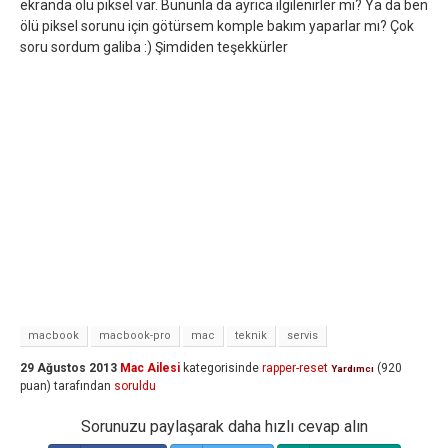
ekranda ölü piksel var. Bununla da ayrıca ilgilenirler mi? Ya da ben
ölü piksel sorunu için götürsem komple bakım yaparlar mı? Çok
soru sordum galiba :) Şimdiden teşekkürler
macbook
macbook-pro
mac
teknik
servis
29 Ağustos 2013
Mac Ailesi
kategorisinde
rapper-reset
(
920
Yardımcı
puan)
tarafından
soruldu
Sorunuzu paylaşarak daha hızlı cevap alın