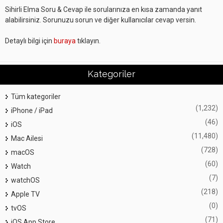
Sihirli Elma Soru & Cevap ile sorularınıza en kısa zamanda yanıt
alabilirsiniz. Sorunuzu sorun ve diğer kullanıcılar cevap versin.
Detaylı bilgi için
buraya
tıklayın.
Kategoriler
Tüm kategoriler
(1,232)
iPhone / iPad
(46)
iOS
(11,480)
Mac Ailesi
(728)
macOS
(60)
Watch
(7)
watchOS
(218)
Apple TV
(0)
tvOS
(71)
iOS App Store