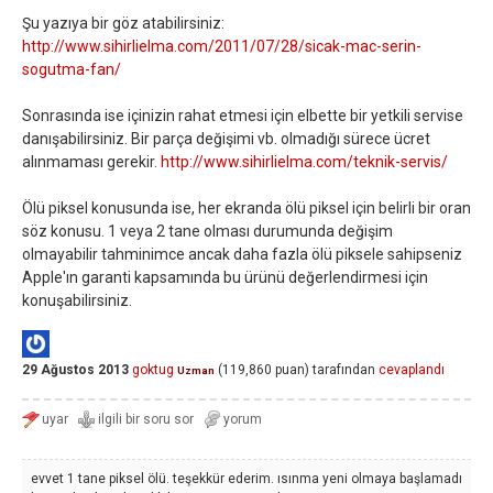
Şu yazıya bir göz atabilirsiniz:
http://www.sihirlielma.com/2011/07/28/sicak-mac-serin-
sogutma-fan/
Sonrasında ise içinizin rahat etmesi için elbette bir yetkili servise
danışabilirsiniz. Bir parça değişimi vb. olmadığı sürece ücret
alınmaması gerekir.
http://www.sihirlielma.com/teknik-servis/
Ölü piksel konusunda ise, her ekranda ölü piksel için belirli bir oran
söz konusu. 1 veya 2 tane olması durumunda değişim
olmayabilir tahminimce ancak daha fazla ölü piksele sahipseniz
Apple'ın garanti kapsamında bu ürünü değerlendirmesi için
konuşabilirsiniz.
29 Ağustos 2013
goktug
(
119,860
puan)
tarafından
cevaplandı
Uzman
evvet 1 tane piksel ölü. teşekkür ederim. ısınma yeni olmaya başlamadı