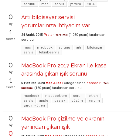
sorunu
mac
servis
yardım
2014
0
Artı bilgisayar servisi
oy
yorumlarınıza ihtiyacım var
1
24 Aralık 2015
Proton
(
1,060
puan)
tarafından
Yardımcı
cevap
soruldu
mac
macbook
sorunu
artı
bilgisayar
servis
teknik-servis
0
MacBook Pro 2017 Ekran ile kasa
oy
arasında çıkan ışık sorunu
1
5 Haziran 2020
Mac Ailesi
kategorisinde
boredeiru
Yeni
cevap
(
160
puan)
tarafından
soruldu
Kullanıcı
macbook
macbook-pro
sorun
ekran
servis
apple
destek
çözüm
yardım
yardım-lütfen
0
MacBook Pro çizilme ve ekranın
oy
yanından çıkan ışık
0