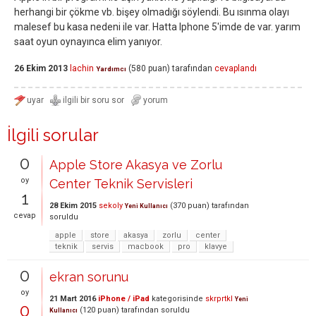
herhangi bir çökme vb. bişey olmadığı söylendi. Bu ısınma olayı
malesef bu kasa nedeni ile var. Hatta Iphone 5'imde de var. yarım
saat oyun oynayınca elim yanıyor.
26 Ekim 2013
lachin
(
580
puan)
tarafından
cevaplandı
Yardımcı
İlgili sorular
0
Apple Store Akasya ve Zorlu
oy
Center Teknik Servisleri
1
28 Ekim 2015
sekoly
(
370
puan)
tarafından
Yeni Kullanıcı
cevap
soruldu
apple
store
akasya
zorlu
center
teknik
servis
macbook
pro
klavye
0
ekran sorunu
oy
21 Mart 2016
iPhone / iPad
kategorisinde
skrprtkl
Yeni
0
(
120
puan)
tarafından
soruldu
Kullanıcı