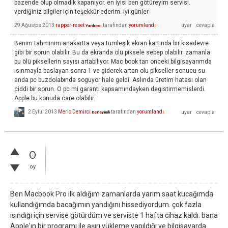
bazende olup olmadık kapanıyor. en iyisi ben götüreyim servisi.
verdiğiniz bilgiler için teşekkür ederim. iyi günler
29 Ağustos 2013
rapper-reset
tarafından
yorumlandı
Yardımcı
Benim tahminim anakartta veya tümleşik ekran kartında bir kısadevre
gibi bir sorun olabilir. Bu da ekranda ölü piksele sebep olabilir. zamanla
bu ölü piksellerin sayısı artabiliyor. Mac book tan onceki bilgisayarımda
ısınmayla baslayan sonra 1 ve giderek artan olu pikseller sonucu su
anda pc buzdolabında soguyor hale geldi. Aslında üretim hatası olan
ciddi bir sorun. O pc mi garanti kapsamındayken degistirmemislerdi.
Apple bu konuda care olabilir.
2 Eylül 2013
Meric Demirci
tarafından
yorumlandı
Deneyimli
0
oy
Ben Macbook Pro ilk aldığım zamanlarda yarım saat kucağımda
kullandığımda bacağımın yandığını hissediyordum. çok fazla
ısındığı için servise götürdüm ve serviste 1 hafta cihaz kaldı. bana
Apple'ın bir programı ile aşırı yükleme yapıldığı ve bilgisayarda