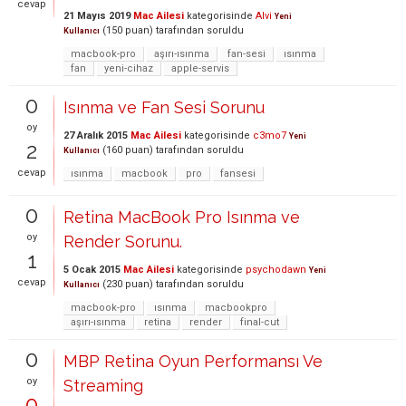
cevap
21 Mayıs 2019
Mac Ailesi
kategorisinde
Alvi
Yeni
(
150
puan)
tarafından
soruldu
Kullanıcı
macbook-pro
aşırı-ısınma
fan-sesi
ısınma
fan
yeni-cihaz
apple-servis
0
Isınma ve Fan Sesi Sorunu
oy
27 Aralık 2015
Mac Ailesi
kategorisinde
c3mo7
Yeni
2
(
160
puan)
tarafından
soruldu
Kullanıcı
cevap
ısınma
macbook
pro
fansesi
0
Retina MacBook Pro Isınma ve
oy
Render Sorunu.
1
5 Ocak 2015
Mac Ailesi
kategorisinde
psychodawn
Yeni
cevap
(
230
puan)
tarafından
soruldu
Kullanıcı
macbook-pro
ısınma
macbookpro
aşırı-ısınma
retina
render
final-cut
0
MBP Retina Oyun Performansı Ve
oy
Streaming
0