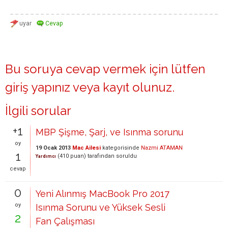
Bu soruya cevap vermek için lütfen
giriş yapınız
veya
kayıt olunuz
.
İlgili sorular
+1
MBP Şişme, Şarj, ve Isınma sorunu
oy
19 Ocak 2013
Mac Ailesi
kategorisinde
Nazmi ATAMAN
1
(
410
puan)
tarafından
soruldu
Yardımcı
cevap
0
Yeni Alınmış MacBook Pro 2017
oy
Isınma Sorunu ve Yüksek Sesli
2
Fan Çalışması