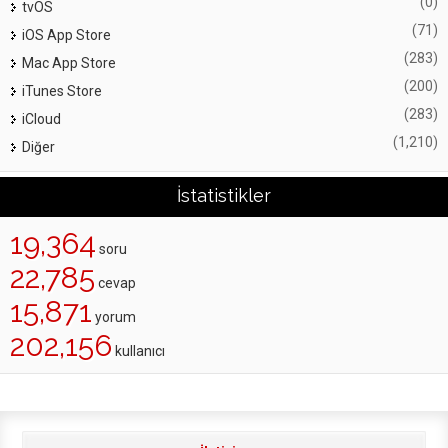
(0)
tvOS
(71)
iOS App Store
(283)
Mac App Store
(200)
iTunes Store
(283)
iCloud
(1,210)
Diğer
İstatistikler
19,364
soru
22,785
cevap
15,871
yorum
202,156
kullanıcı