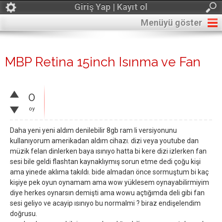
Giriş Yap | Kayıt ol
Menüyü göster
MBP Retina 15inch Isınma ve Fan
0
oy
Daha yeni yeni aldım denilebilir 8gb ram li versiyonunu
kullanıyorum amerikadan aldım cihazı. dizi veya youtube dan
müzik felan dinlerken baya ısınıyo hatta bi kere dizi izlerken fan
sesi bile geldi flashtan kaynaklıymış sorun etme dedi çoğu kişi
ama yinede aklıma takıldı. bide almadan önce sormuştum bi kaç
kişiye pek oyun oynamam ama wow yüklesem oynayabilirmiyim
diye herkes oynarsın demişti ama wowu açtığımda deli gibi fan
sesi geliyo ve acayip ısınıyo bu normalmi ? biraz endişelendim
doğrusu.