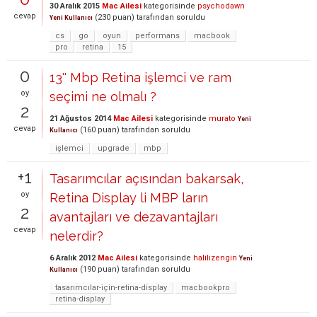
30 Aralık 2015
Mac Ailesi
kategorisinde
psychodawn
cevap
(
230
puan)
tarafından
soruldu
Yeni Kullanıcı
cs
go
oyun
performans
macbook
pro
retina
15
0
13'' Mbp Retina işlemci ve ram
oy
seçimi ne olmalı ?
2
21 Ağustos 2014
Mac Ailesi
kategorisinde
murato
Yeni
cevap
(
160
puan)
tarafından
soruldu
Kullanıcı
işlemci
upgrade
mbp
+1
Tasarımcılar açısından bakarsak,
oy
Retina Display li MBP ların
2
avantajları ve dezavantajları
cevap
nelerdir?
6 Aralık 2012
Mac Ailesi
kategorisinde
halilizengin
Yeni
(
190
puan)
tarafından
soruldu
Kullanıcı
tasarımcılar-için-retina-display
macbookpro
retina-display