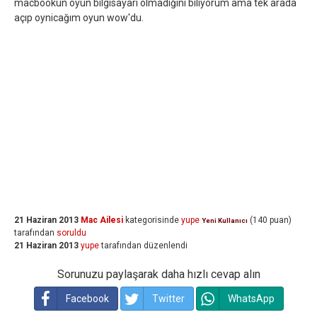
macbookun oyun bilgisayarı olmadığını biliyorum ama tek arada
açıp oynicağım oyun wow'du.
21 Haziran 2013
Mac Ailesi
kategorisinde
yupe
(
140
puan)
Yeni Kullanıcı
tarafından
soruldu
21 Haziran 2013
yupe
tarafından
düzenlendi
Sorunuzu paylaşarak daha hızlı cevap alın
Facebook
Twitter
WhatsApp