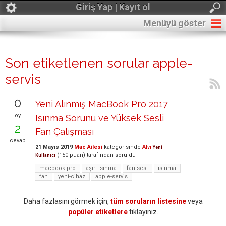
Giriş Yap | Kayıt ol
Menüyü göster
Son etiketlenen sorular apple-
servis
0
Yeni Alınmış MacBook Pro 2017
oy
Isınma Sorunu ve Yüksek Sesli
2
Fan Çalışması
cevap
21 Mayıs 2019
Mac Ailesi
kategorisinde
Alvi
Yeni
(
150
puan)
tarafından
soruldu
Kullanıcı
macbook-pro
aşırı-ısınma
fan-sesi
ısınma
fan
yeni-cihaz
apple-servis
Daha fazlasını görmek için,
tüm soruların listesine
veya
popüler etiketlere
tıklayınız.