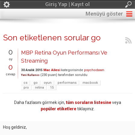
Giriş Yap | Kayıt ol
Menüyü göster
Son etiketlenen sorular go
0
MBP Retina Oyun Performansı Ve
oy
Streaming
0
30 Aralık 2015
Mac Ailesi
kategorisinde
psychodawn
cevap
(
230
puan)
tarafından
soruldu
Yeni Kullanıcı
cs
go
oyun
performans
macbook
pro
retina
15
Daha fazlasını görmek için,
tüm soruların listesine
veya
popüler etiketlere
tıklayınız.
Hoş geldiniz,