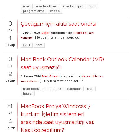
mac
macbook-pro
macbookpro
web
programlama
xcode
0
Çocuğum için akıllı saat önersi
oy
17 Eylül 2023
Diğer
kategorisinde
lazali6161
Yeni
1
(
120
puan)
tarafından
soruldu
Kullanıcı
cevap
akıllı
saat
0
Mac Book Outlook Calendar (MR)
oy
saat uyuşmazlığı
2
2 Kasım 2016
Mac Ailesi
kategorisinde
Servet Yılmaz
cevap
(
160
puan)
tarafından
soruldu
Yeni Kullanıcı
mac-book-air
outlook
calendar
saat
hatası
+1
MacBook Pro'ya Windows 7
oy
kurdum. İşletim sistemleri
4
arasında saat uyuşmazlığı var.
cevap
Nasıl çözebilirim?