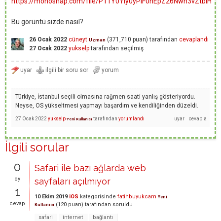
https://monosnap.com/file/P11Y0YIy0yPlF0nEpZ26Nwn3vZtbIH
Bu görüntü sizde nasıl?
26 Ocak 2022
cüneyt
(
371,710
puan)
tarafından
cevaplandı
Uzman
27 Ocak 2022
yukselp
tarafından
seçilmiş
Türkiye, İstanbul seçili olmasına rağmen saati yanlış gösteriyordu.
Neyse, OS yükseltmesi yapmayı başardım ve kendiliğinden düzeldi.
27 Ocak 2022
yukselp
tarafından
yorumlandı
Yeni Kullanıcı
İlgili sorular
0
Safari ile bazı ağlarda web
oy
sayfaları açılmıyor
1
10 Ekim 2019
iOS
kategorisinde
fatihbuyukcam
Yeni
cevap
(
120
puan)
tarafından
soruldu
Kullanıcı
safari
internet
bağlantı