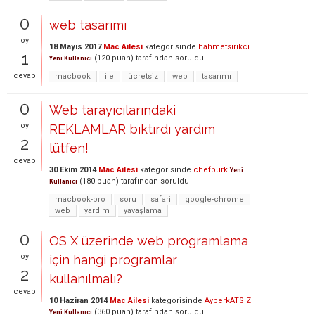
0
web tasarımı
oy
18 Mayıs 2017
Mac Ailesi
kategorisinde
hahmetsirikci
1
(
120
puan)
tarafından
soruldu
Yeni Kullanıcı
cevap
macbook
ile
ücretsiz
web
tasarımı
0
Web tarayıcılarındaki
oy
REKLAMLAR bıktırdı yardım
2
lütfen!
cevap
30 Ekim 2014
Mac Ailesi
kategorisinde
chefburk
Yeni
(
180
puan)
tarafından
soruldu
Kullanıcı
macbook-pro
soru
safari
google-chrome
web
yardım
yavaşlama
0
OS X üzerinde web programlama
oy
için hangi programlar
2
kullanılmalı?
cevap
10 Haziran 2014
Mac Ailesi
kategorisinde
AyberkATSIZ
(
360
puan)
tarafından
soruldu
Yeni Kullanıcı