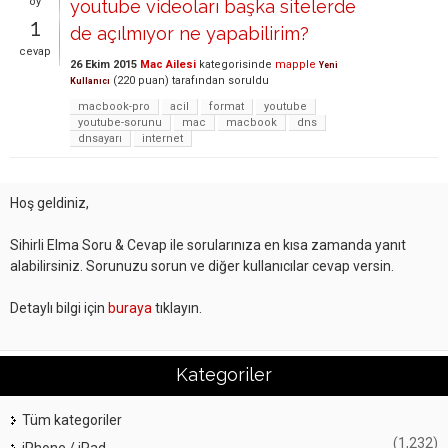
oy
youtube videoları başka sitelerde
1
de açılmıyor ne yapabilirim?
cevap
26 Ekim 2015
Mac Ailesi
kategorisinde
mapple
Yeni
(
220
puan)
tarafından
soruldu
Kullanıcı
macbook-pro
acil
format
youtube
youtube-sorunu
mac
macbook
dns
dnsayarı
internet
Hoş geldiniz,
Sihirli Elma Soru & Cevap ile sorularınıza en kısa zamanda yanıt
alabilirsiniz. Sorunuzu sorun ve diğer kullanıcılar cevap versin.
Detaylı bilgi için
buraya
tıklayın.
Kategoriler
Tüm kategoriler
(1,232)