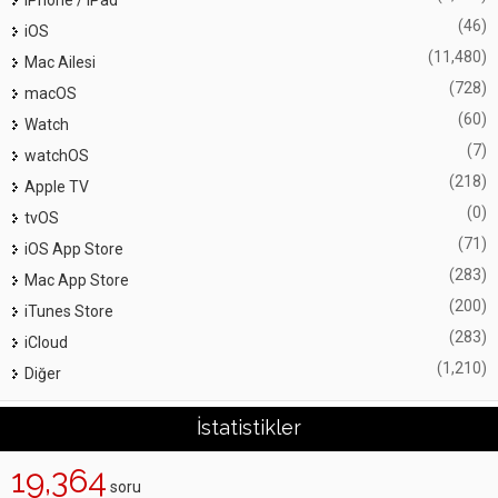
iPhone / iPad
(46)
iOS
(11,480)
Mac Ailesi
(728)
macOS
(60)
Watch
(7)
watchOS
(218)
Apple TV
(0)
tvOS
(71)
iOS App Store
(283)
Mac App Store
(200)
iTunes Store
(283)
iCloud
(1,210)
Diğer
İstatistikler
19,364
soru