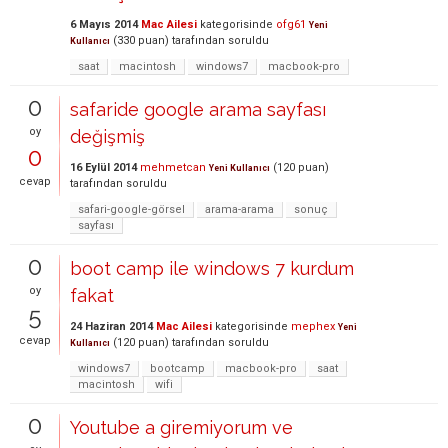
6 Mayıs 2014
Mac Ailesi
kategorisinde
ofg61
Yeni
(
330
puan)
tarafından
soruldu
Kullanıcı
saat
macintosh
windows7
macbook-pro
0
safaride google arama sayfası
oy
değişmiş
0
16 Eylül 2014
mehmetcan
(
120
puan)
Yeni Kullanıcı
cevap
tarafından
soruldu
safari-google-görsel
arama-arama
sonuç
sayfası
0
boot camp ile windows 7 kurdum
oy
fakat
5
24 Haziran 2014
Mac Ailesi
kategorisinde
mephex
Yeni
cevap
(
120
puan)
tarafından
soruldu
Kullanıcı
windows7
bootcamp
macbook-pro
saat
macintosh
wifi
0
Youtube a giremiyorum ve