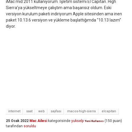
iMac mid 2011 kullanıyorum. İşletim sistemi El Capitan. High
Sierra'ya yükseltmeye çalıştım ama başarısız oldum. Eski
versiyon kurulum paketi indiriyorum Apple sitesinden ama inen
paket 10.13.6 versiyon ve yükleme başlattığımda "10.13 lazım"
diyor.
internet
saat
web
sayfası
macos-high-sierra
elcapitan
25 Ocak 2022
Mac Ailesi
kategorisinde
yukselp
(
150
puan)
Yeni Kullanıcı
tarafından
soruldu