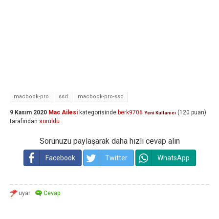
macbook-pro
ssd
macbook-pro-ssd
9 Kasım 2020
Mac Ailesi
kategorisinde
berk9706
(
120
puan)
Yeni Kullanıcı
tarafından
soruldu
Sorunuzu paylaşarak daha hızlı cevap alın
Facebook
Twitter
WhatsApp