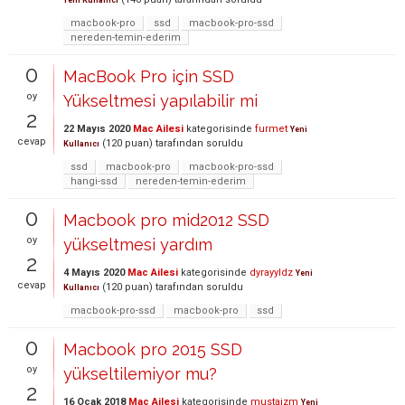
Yeni Kullanıcı
macbook-pro
ssd
macbook-pro-ssd
nereden-temin-ederim
0
MacBook Pro için SSD
oy
Yükseltmesi yapılabilir mi
2
22 Mayıs 2020
Mac Ailesi
kategorisinde
furmet
Yeni
cevap
(
120
puan)
tarafından
soruldu
Kullanıcı
ssd
macbook-pro
macbook-pro-ssd
hangi-ssd
nereden-temin-ederim
0
Macbook pro mid2012 SSD
oy
yükseltmesi yardım
2
4 Mayıs 2020
Mac Ailesi
kategorisinde
dyrayyldz
Yeni
cevap
(
120
puan)
tarafından
soruldu
Kullanıcı
macbook-pro-ssd
macbook-pro
ssd
0
Macbook pro 2015 SSD
oy
yükseltilemiyor mu?
2
16 Ocak 2018
Mac Ailesi
kategorisinde
mustaizm
Yeni