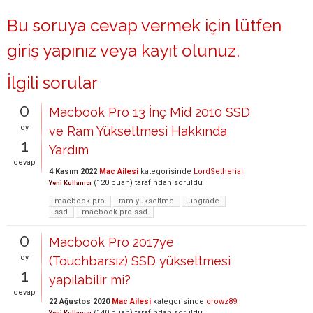
Bu soruya cevap vermek için lütfen
giriş yapınız
veya
kayıt olunuz
.
İlgili sorular
0
Macbook Pro 13 İnç Mid 2010 SSD
oy
ve Ram Yükseltmesi Hakkında
1
Yardım
cevap
4 Kasım 2022
Mac Ailesi
kategorisinde
LordSetherial
(
120
puan)
tarafından
soruldu
Yeni Kullanıcı
macbook-pro
ram-yükseltme
upgrade
ssd
macbook-pro-ssd
0
Macbook Pro 2017ye
oy
(Touchbarsız) SSD yükseltmesi
1
yapılabilir mi?
cevap
22 Ağustos 2020
Mac Ailesi
kategorisinde
crowz89
(
140
puan)
tarafından
soruldu