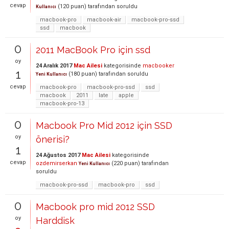
cevap
(
120
puan)
tarafından
soruldu
Kullanıcı
macbook-pro
macbook-air
macbook-pro-ssd
ssd
macbook
0
2011 MacBook Pro için ssd
oy
24 Aralık 2017
Mac Ailesi
kategorisinde
macbooker
1
(
180
puan)
tarafından
soruldu
Yeni Kullanıcı
cevap
macbook-pro
macbook-pro-ssd
ssd
macbook
2011
late
apple
macbook-pro-13
0
Macbook Pro Mid 2012 için SSD
oy
önerisi?
1
24 Ağustos 2017
Mac Ailesi
kategorisinde
cevap
ozdemirserkan
(
220
puan)
tarafından
Yeni Kullanıcı
soruldu
macbook-pro-ssd
macbook-pro
ssd
0
Macbook pro mid 2012 SSD
oy
Harddisk