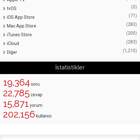
(0)
tvOS
(71)
iOS App Store
(283)
Mac App Store
(200)
iTunes Store
(283)
iCloud
(1,210)
Diğer
İstatistikler
19,364
soru
22,785
cevap
15,871
yorum
202,156
kullanıcı