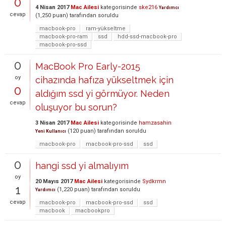
0
4 Nisan 2017
Mac Ailesi
kategorisinde
ske216
Yardımcı
cevap
(
1,250
puan)
tarafından
soruldu
macbook-pro
ram-yükseltme
macbook-pro-ram
ssd
hdd-ssd-macbook-pro
macbook-pro-ssd
0
MacBook Pro Early-2015
oy
cihazında hafıza yükseltmek için
0
aldığım ssd yi görmüyor. Neden
cevap
oluşuyor bu sorun?
3 Nisan 2017
Mac Ailesi
kategorisinde
hamzasahin
(
120
puan)
tarafından
soruldu
Yeni Kullanıcı
macbook-pro
macbook-pro-ssd
ssd
0
hangi ssd yi almalıyım
oy
20 Mayıs 2017
Mac Ailesi
kategorisinde
Sydkrmn
1
(
1,220
puan)
tarafından
soruldu
Yardımcı
cevap
macbook-pro
macbook-pro-ssd
ssd
macbook
macbookpro