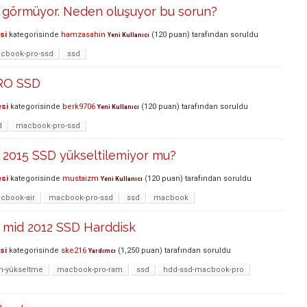
i görmüyor. Neden oluşuyor bu sorun?
si
kategorisinde
hamzasahin
(
120
puan)
tarafından
soruldu
Yeni Kullanıcı
cbook-pro-ssd
ssd
RO SSD
esi
kategorisinde
berk9706
(
120
puan)
tarafından
soruldu
Yeni Kullanıcı
d
macbook-pro-ssd
2015 SSD yükseltilemiyor mu?
esi
kategorisinde
mustaizm
(
120
puan)
tarafından
soruldu
Yeni Kullanıcı
cbook-air
macbook-pro-ssd
ssd
macbook
mid 2012 SSD Harddisk
si
kategorisinde
ske216
(
1,250
puan)
tarafından
soruldu
Yardımcı
m-yükseltme
macbook-pro-ram
ssd
hdd-ssd-macbook-pro