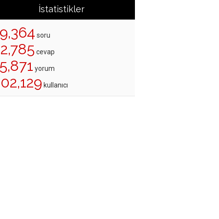
İstatistikler
19,364
soru
22,785
cevap
5,871
yorum
202,129
kullanıcı