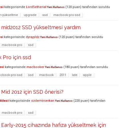
esi
kategorisinde
LordSetherial
(
120
puan)
tarafından
soruldu
Yeni Kullanıcı
m-yükseltme
upgrade
ssd
macbook-pro-ssd
mid2012 SSD yükseltmesi yardım
si
kategorisinde
dyrayyldz
(
120
puan)
tarafından
soruldu
Yeni Kullanıcı
macbook-pro
ssd
 Pro için ssd
esi
kategorisinde
macbooker
(
180
puan)
tarafından
soruldu
Yeni Kullanıcı
cbook-pro-ssd
ssd
macbook
2011
late
apple
id 2012 için SSD önerisi?
Ailesi
kategorisinde
ozdemirserkan
(
220
puan)
tarafından
Yeni Kullanıcı
macbook-pro
ssd
arly-2015 cihazında hafıza yükseltmek için