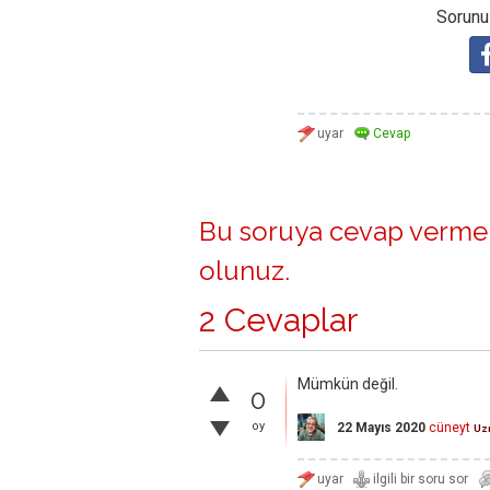
Sorunuz
Bu soruya cevap vermek
olunuz
.
2 Cevaplar
Mümkün değil.
0
oy
22 Mayıs 2020
cüneyt
Uz