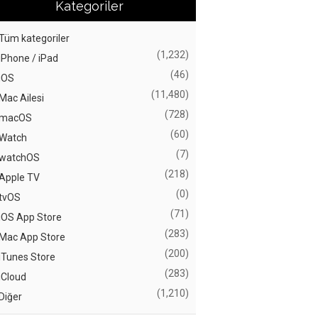
Kategoriler
Tüm kategoriler
(1,232)
iPhone / iPad
(46)
iOS
(11,480)
Mac Ailesi
(728)
macOS
(60)
Watch
(7)
watchOS
(218)
Apple TV
(0)
tvOS
(71)
iOS App Store
(283)
Mac App Store
(200)
iTunes Store
(283)
iCloud
(1,210)
Diğer