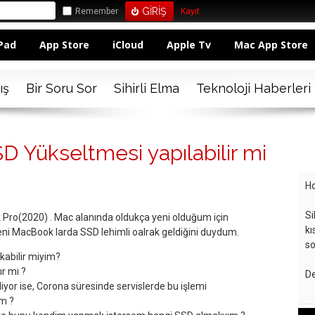
Remember
Kayıt
Pad
App Store
iCloud
Apple Tv
Mac App Store
ış
Bir Soru Sor
Sihirli Elma
Teknoloji Haberleri
D Yükseltmesi yapılabilir mi
Ho
Si
Pro(2020) . Mac alanında oldukça yeni olduğum için
kı
Yeni MacBook larda SSD lehimli oalrak geldiğini duydum.
so
kabilir miyim?
ır mı ?
De
iliyor ise, Corona süresinde servislerde bu işlemi
im ?