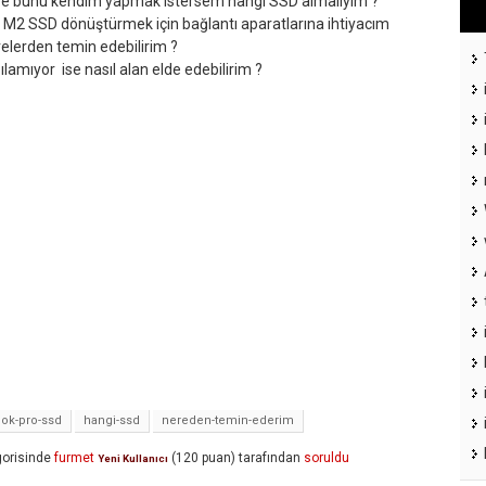
e ve bunu kendim yapmak istersem hangi SSD almalıyım ?
 M2 SSD dönüştürmek için bağlantı aparatlarına ihtiyacım
elerden temin edebilirim ?
lamıyor ise nasıl alan elde edebilirim ?
ok-pro-ssd
hangi-ssd
nereden-temin-ederim
orisinde
furmet
(
120
puan)
tarafından
soruldu
Yeni Kullanıcı