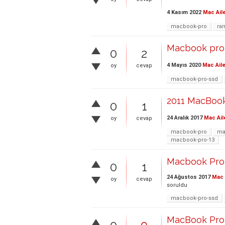
4 Kasım 2022
Mac Ail
macbook-pro
ra
Macbook pro 
0
2
4 Mayıs 2020
Mac Aile
oy
cevap
macbook-pro-ssd
2011 MacBook
0
1
24 Aralık 2017
Mac Ail
oy
cevap
macbook-pro
ma
macbook-pro-13
Macbook Pro M
0
1
24 Ağustos 2017
Mac 
oy
cevap
soruldu
macbook-pro-ssd
MacBook Pro E