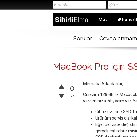
Mac
iPhone/i
Sorular
Cevaplanmam
MacBook Pro için SS
Merhaba Arkadaşlar,
0
Cihazım 128 GB'lık Macbook 
oy
yardımınıza ihtiyacım var. 
Cihaz üzerine SSD Ta
Ürünüm servis dışı kal
Eğer serviste değiştir
gerçekleştirebilir miy