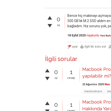
Bence hiç makinayı açmaya ç
0
500 GB'lık M.2 SSD aldım en
oy
bağladım. Hız sorunu yok, p
18 Eylül 2020
nejatunlu
Yeni Kull
İlgili sorular
Macbook Pro 
0
1
yapılabilir mi
oy
cevap
22 Ağustos 2020
Mac 
macbook-pro
ss
Macbook Pro 
0
1
Hakkında Yar
oy
cevap