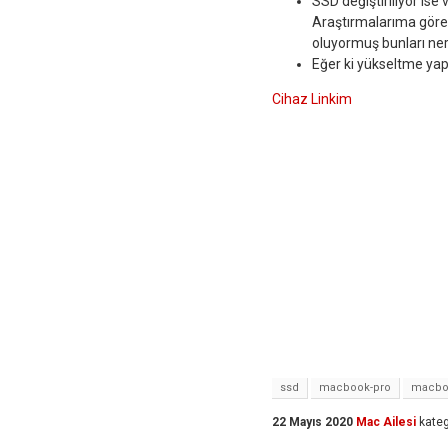
SSD değiştiriliyor is
Araştırmalarıma göre
oluyormuş bunları ner
Eğer ki yükseltme yapı
Cihaz Linkim
ssd
macbook-pro
macbo
22 Mayıs 2020
Mac Ailesi
kateg