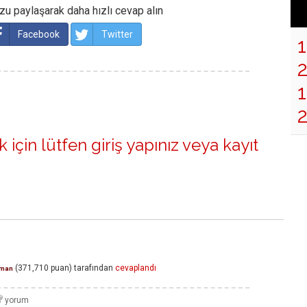
u paylaşarak daha hızlı cevap alın
Facebook
Twitter
1
 için lütfen
giriş yapınız
veya
kayıt
(
371,710
puan)
tarafından
cevaplandı
man