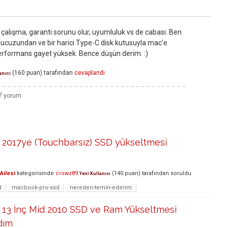
alışma, garanti sorunu olur, uyumluluk vs de cabası. Ben
 ucuzundan ve bir harici Type-C disk kutusuyla mac'e
erformans gayet yüksek. Bence düşün derim. :)
(
160
puan)
tarafından
cevaplandı
anıcı
2017ye (Touchbarsız) SSD yükseltmesi
?
Ailesi
kategorisinde
crowz89
(
140
puan)
tarafından
soruldu
Yeni Kullanıcı
d
macbook-pro-ssd
nereden-temin-ederim
13 İnç Mid 2010 SSD ve Ram Yükseltmesi
dım