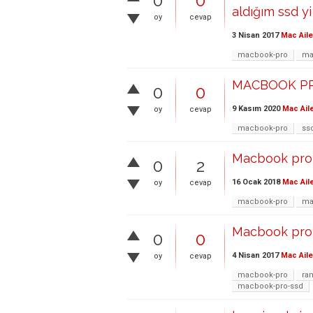
0
0
aldığım ssd y
oy
cevap
3 Nisan 2017
Mac Aile
macbook-pro
ma
MACBOOK P
0
0
9 Kasım 2020
Mac Ail
oy
cevap
macbook-pro
ss
Macbook pro 
0
2
16 Ocak 2018
Mac Ail
oy
cevap
macbook-pro
ma
Macbook pro 
0
0
4 Nisan 2017
Mac Aile
oy
cevap
macbook-pro
ra
macbook-pro-ssd