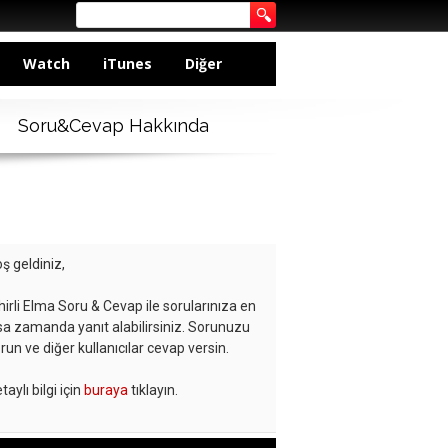
Watch
iTunes
Diğer
Soru&Cevap Hakkında
ş geldiniz,
hirli Elma Soru & Cevap ile sorularınıza en
sa zamanda yanıt alabilirsiniz. Sorunuzu
run ve diğer kullanıcılar cevap versin.
taylı bilgi için
buraya
tıklayın.