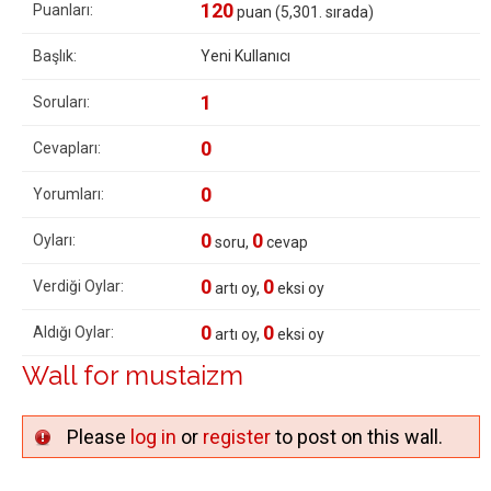
120
Puanları:
puan (
5,301
. sırada)
Başlık:
Yeni Kullanıcı
1
Soruları:
0
Cevapları:
0
Yorumları:
0
0
Oyları:
soru,
cevap
0
0
Verdiği Oylar:
artı oy,
eksi oy
0
0
Aldığı Oylar:
artı oy,
eksi oy
Wall for mustaizm
Please
log in
or
register
to post on this wall.