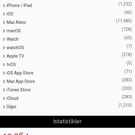
(1,232)
iPhone / iPad
(46)
iOS
(11,480)
Mac Ailesi
(728)
macOS
(60)
Watch
(7)
watchOS
(218)
Apple TV
(0)
tvOS
(71)
iOS App Store
(283)
Mac App Store
(200)
iTunes Store
(283)
iCloud
(1,210)
Diğer
İstatistikler