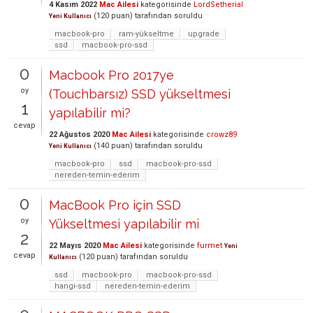
4 Kasım 2022
Mac Ailesi
kategorisinde
LordSetherial
(
120
puan)
tarafından
soruldu
Yeni Kullanıcı
macbook-pro
ram-yükseltme
upgrade
ssd
macbook-pro-ssd
0
Macbook Pro 2017ye
oy
(Touchbarsız) SSD yükseltmesi
1
yapılabilir mi?
cevap
22 Ağustos 2020
Mac Ailesi
kategorisinde
crowz89
(
140
puan)
tarafından
soruldu
Yeni Kullanıcı
macbook-pro
ssd
macbook-pro-ssd
nereden-temin-ederim
0
MacBook Pro için SSD
oy
Yükseltmesi yapılabilir mi
2
22 Mayıs 2020
Mac Ailesi
kategorisinde
furmet
Yeni
cevap
(
120
puan)
tarafından
soruldu
Kullanıcı
ssd
macbook-pro
macbook-pro-ssd
hangi-ssd
nereden-temin-ederim