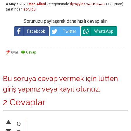
4 Mayıs 2020
Mac Ailesi
kategorisinde
dyrayyldz
(
120
puan)
Yeni Kullanıcı
tarafından
soruldu
Sorunuzu paylaşarak daha hızlı cevap alın
Facebook
Twitter
WhatsApp
Bu soruya cevap vermek için lütfen
giriş yapınız
veya
kayıt olunuz
.
2 Cevaplar
0
oy