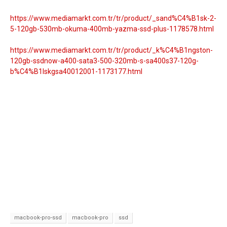
https://www.mediamarkt.com.tr/tr/product/_sand%C4%B1sk-2-
5-120gb-530mb-okuma-400mb-yazma-ssd-plus-1178578.html
https://www.mediamarkt.com.tr/tr/product/_k%C4%B1ngston-
120gb-ssdnow-a400-sata3-500-320mb-s-sa400s37-120g-
b%C4%B1lskgsa40012001-1173177.html
macbook-pro-ssd
macbook-pro
ssd