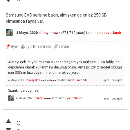
Samsung EVO serisine bakın, almışken de en az 250 GB
olmasında fayda var.
4 Mayıs 2020
cüneyt
(
371,710
puan)
tarafından
cevaplandı
Uzman
Almayı çok istiyorum ama o kadar bütçem yok açıkçası. Eski hddyi de
depolama olarak kullanmayı düşünüyorum. Ama pc 2012 model olduğu
için SSDnin hızı düşer mi onu merak ediyorum
4 Mayıs 2020
dyrayyldz
tarafından
yorumlandı
Yeni Kullanıcı
Sizinkinde düşmez.
4 Mayıs 2020
cüneyt
tarafından
yorumlandı
Uzman
0
oy