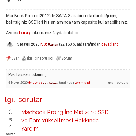
MacBook Pro mid2012'de SATA 3 arabirimi kullanıldığı için,
belirttiğiniz SSD'leri hız anlamında tam kapasite kullanabilirsiniz.
Ayrıca
burayı
okumanız faydalı olabilir.
5 Mayıs 2020
r00t
(
22,150
puan)
tarafından
cevaplandı
Uzman
Peki teşekkür ederim :)
5 Mayıs 2020
dyrayyldz
tarafından
yorumlandı
Yeni Kullanıcı
İlgili sorular
0
Macbook Pro 13 İnç Mid 2010 SSD
oy
ve Ram Yükseltmesi Hakkında
1
Yardım
cevap