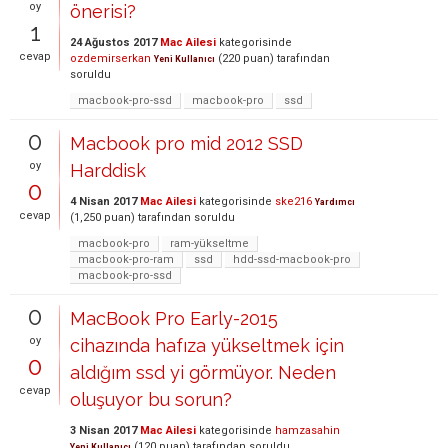
oy
önerisi?
1
24 Ağustos 2017
Mac Ailesi
kategorisinde
cevap
ozdemirserkan
(
220
puan)
tarafından
Yeni Kullanıcı
soruldu
macbook-pro-ssd
macbook-pro
ssd
0
Macbook pro mid 2012 SSD
oy
Harddisk
0
4 Nisan 2017
Mac Ailesi
kategorisinde
ske216
Yardımcı
cevap
(
1,250
puan)
tarafından
soruldu
macbook-pro
ram-yükseltme
macbook-pro-ram
ssd
hdd-ssd-macbook-pro
macbook-pro-ssd
0
MacBook Pro Early-2015
oy
cihazında hafıza yükseltmek için
0
aldığım ssd yi görmüyor. Neden
cevap
oluşuyor bu sorun?
3 Nisan 2017
Mac Ailesi
kategorisinde
hamzasahin
(
120
puan)
tarafından
soruldu
Yeni Kullanıcı