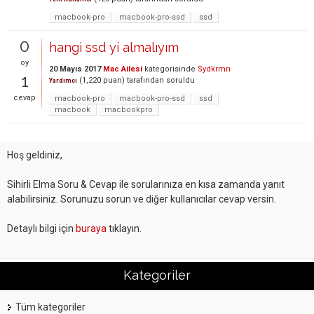
macbook-pro
macbook-pro-ssd
ssd
0
hangi ssd yi almalıyım
oy
20 Mayıs 2017
Mac Ailesi
kategorisinde
Sydkrmn
1
(
1,220
puan)
tarafından
soruldu
Yardımcı
cevap
macbook-pro
macbook-pro-ssd
ssd
macbook
macbookpro
Hoş geldiniz,
Sihirli Elma Soru & Cevap ile sorularınıza en kısa zamanda yanıt
alabilirsiniz. Sorunuzu sorun ve diğer kullanıcılar cevap versin.
Detaylı bilgi için
buraya
tıklayın.
Kategoriler
Tüm kategoriler