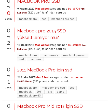
0
MACBOOK PRO SSD
oy
9 Kasım 2020
Mac Ailesi
kategorisinde
berk9706
Yeni
0
(
120
puan)
tarafından
soruldu
Kullanıcı
cevap
macbook-pro
ssd
macbook-pro-ssd
0
Macbook pro 2015 SSD
oy
yükseltilemiyor mu?
2
16 Ocak 2018
Mac Ailesi
kategorisinde
mustaizm
Yeni
cevap
(
120
puan)
tarafından
soruldu
Kullanıcı
macbook-pro
macbook-air
macbook-pro-ssd
ssd
macbook
0
2011 MacBook Pro için ssd
oy
24 Aralık 2017
Mac Ailesi
kategorisinde
macbooker
1
(
180
puan)
tarafından
soruldu
Yeni Kullanıcı
cevap
macbook-pro
macbook-pro-ssd
ssd
macbook
2011
late
apple
macbook-pro-13
0
Macbook Pro Mid 2012 için SSD