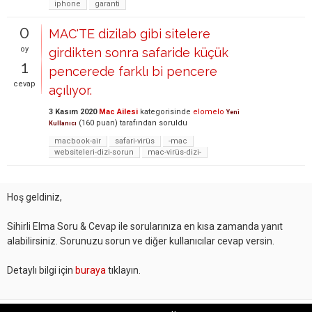
iphone
garanti
0
MAC'TE dizilab gibi sitelere
oy
girdikten sonra safaride küçük
1
pencerede farklı bi pencere
cevap
açılıyor.
3 Kasım 2020
Mac Ailesi
kategorisinde
elomelo
Yeni
(
160
puan)
tarafından
soruldu
Kullanıcı
macbook-air
safari-virüs
-mac
websiteleri-dizi-sorun
mac-virüs-dizi-
Hoş geldiniz,
Sihirli Elma Soru & Cevap ile sorularınıza en kısa zamanda yanıt
alabilirsiniz. Sorunuzu sorun ve diğer kullanıcılar cevap versin.
Detaylı bilgi için
buraya
tıklayın.