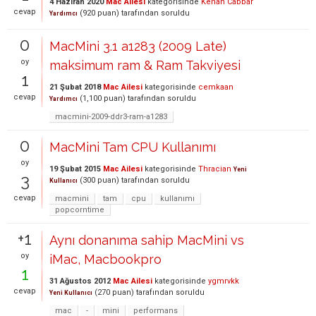
4 Haziran 2020
Mac Ailesi
kategorisinde
Kenan Cabbar
cevap
(
920
puan)
tarafından
soruldu
Yardımcı
0
MacMini 3.1 a1283 (2009 Late)
oy
maksimum ram & Ram Takviyesi
1
21 Şubat 2018
Mac Ailesi
kategorisinde
cemkaan
cevap
(
1,100
puan)
tarafından
soruldu
Yardımcı
macmini-2009-ddr3-ram-a1283
0
MacMini Tam CPU Kullanımı
oy
19 Şubat 2015
Mac Ailesi
kategorisinde
Thracian
Yeni
3
(
300
puan)
tarafından
soruldu
Kullanıcı
cevap
macmini
tam
cpu
kullanımı
popcorntime
+1
Aynı donanıma sahip MacMini vs
oy
iMac, Macbookpro
1
31 Ağustos 2012
Mac Ailesi
kategorisinde
ygmrvkk
cevap
(
270
puan)
tarafından
soruldu
Yeni Kullanıcı
mac
-
mini
performans