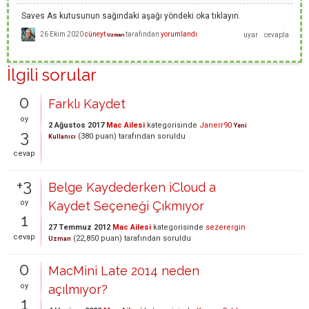
Saves As kutusunun sağındaki aşağı yöndeki oka tıklayın.
26 Ekim 2020
cüneyt
tarafından
yorumlandı
Uzman
İlgili sorular
0
Farklı Kaydet
oy
2 Ağustos 2017
Mac Ailesi
kategorisinde
Janerr90
Yeni
3
(
380
puan)
tarafından
soruldu
Kullanıcı
cevap
+3
Belge Kaydederken iCloud a
oy
Kaydet Seçeneği Çıkmıyor
1
27 Temmuz 2012
Mac Ailesi
kategorisinde
sezerergin
cevap
(
22,850
puan)
tarafından
soruldu
Uzman
0
MacMini Late 2014 neden
oy
açılmıyor?
1