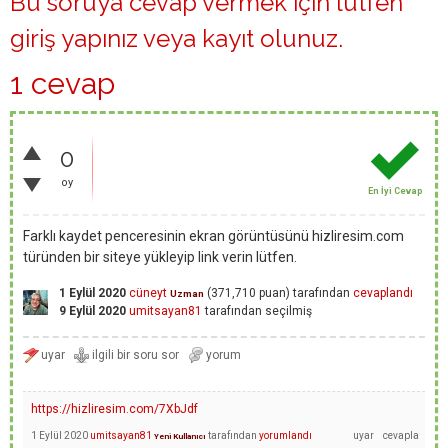
Bu soruya cevap vermek için lütfen
giriş yapınız
veya
kayıt olunuz
.
1 cevap
0
oy
En İyi Cevap
Farklı kaydet penceresinin ekran görüntüsünü hizliresim.com
türünden bir siteye yükleyip link verin lütfen.
1 Eylül 2020
cüneyt
(
371,710
puan)
tarafından
cevaplandı
Uzman
9 Eylül 2020
umitsayan81
tarafından
seçilmiş
https://hizliresim.com/7XbJdf
1 Eylül 2020
umitsayan81
tarafından
yorumlandı
Yeni Kullanıcı