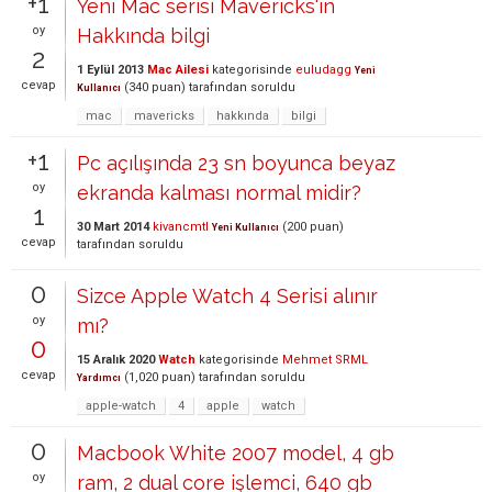
+1
Yeni Mac serisi Mavericks'in
oy
Hakkında bilgi
2
1 Eylül 2013
Mac Ailesi
kategorisinde
euludagg
Yeni
cevap
(
340
puan)
tarafından
soruldu
Kullanıcı
mac
mavericks
hakkında
bilgi
+1
Pc açılışında 23 sn boyunca beyaz
oy
ekranda kalması normal midir?
1
30 Mart 2014
kivancmtl
(
200
puan)
Yeni Kullanıcı
cevap
tarafından
soruldu
0
Sizce Apple Watch 4 Serisi alınır
oy
mı?
0
15 Aralık 2020
Watch
kategorisinde
Mehmet SRML
cevap
(
1,020
puan)
tarafından
soruldu
Yardımcı
apple-watch
4
apple
watch
0
Macbook White 2007 model, 4 gb
oy
ram, 2 dual core işlemci, 640 gb