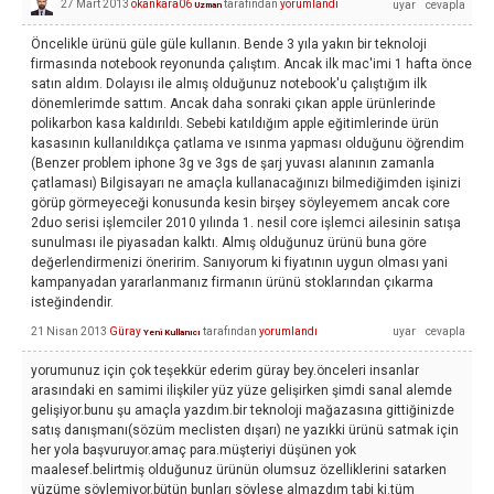
27 Mart 2013
okankara06
tarafından
yorumlandı
Uzman
Öncelikle ürünü güle güle kullanın. Bende 3 yıla yakın bir teknoloji
firmasında notebook reyonunda çalıştım. Ancak ilk mac'imi 1 hafta önce
satın aldım. Dolayısı ile almış olduğunuz notebook'u çalıştığım ilk
dönemlerimde sattım. Ancak daha sonraki çıkan apple ürünlerinde
polikarbon kasa kaldırıldı. Sebebi katıldığım apple eğitimlerinde ürün
kasasının kullanıldıkça çatlama ve ısınma yapması olduğunu öğrendim
(Benzer problem iphone 3g ve 3gs de şarj yuvası alanının zamanla
çatlaması) Bilgisayarı ne amaçla kullanacağınızı bilmediğimden işinizi
görüp görmeyeceği konusunda kesin birşey söyleyemem ancak core
2duo serisi işlemciler 2010 yılında 1. nesil core işlemci ailesinin satışa
sunulması ile piyasadan kalktı. Almış olduğunuz ürünü buna göre
değerlendirmenizi öneririm. Sanıyorum ki fiyatının uygun olması yani
kampanyadan yararlanmanız firmanın ürünü stoklarından çıkarma
isteğindendir.
21 Nisan 2013
Güray
tarafından
yorumlandı
Yeni Kullanıcı
yorumunuz için çok teşekkür ederim güray bey.önceleri insanlar
arasındaki en samimi ilişkiler yüz yüze gelişirken şimdi sanal alemde
gelişiyor.bunu şu amaçla yazdım.bir teknoloji mağazasına gittiğinizde
satış danışmanı(sözüm meclisten dışarı) ne yazıkki ürünü satmak için
her yola başvuruyor.amaç para.müşteriyi düşünen yok
maalesef.belirtmiş olduğunuz ürünün olumsuz özelliklerini satarken
yüzüme söylemiyor.bütün bunları söylese almazdım tabi ki.tüm