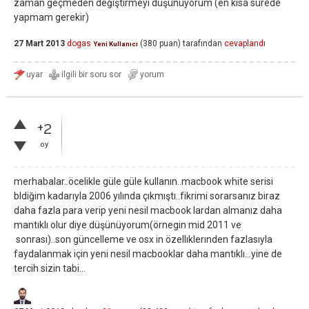
zaman geçmeden değiştirmeyi düşünüyorum (en kısa sürede
yapmam gerekir)
27 Mart 2013
dogas
(
380
puan)
tarafından
cevaplandı
Yeni Kullanıcı
+2
oy
merhabalar..öcelikle güle güle kullanın..macbook white serisi
bldiğim kadarıyla 2006 yılında çıkmıştı..fikrimi sorarsanız biraz
daha fazla para verip yeni nesil macbook lardan almanız daha
mantıklı olur diye düşünüyorum(örnegin mid 2011 ve
sonrası)..son güncelleme ve osx in özellıklerınden fazlasıyla
faydalanmak için yeni nesil macbooklar daha mantıklı...yine de
tercih sizin tabi...