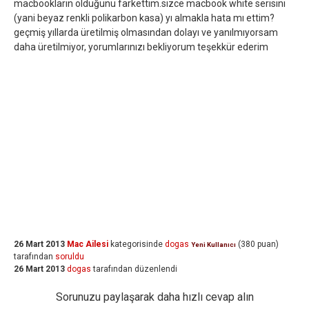
macbookların olduğunu farkettim.sizce macbook white serisini
(yani beyaz renkli polikarbon kasa) yı almakla hata mı ettim?
geçmiş yıllarda üretilmiş olmasından dolayı ve yanılmıyorsam
daha üretilmiyor, yorumlarınızı bekliyorum teşekkür ederim
26 Mart 2013
Mac Ailesi
kategorisinde
dogas
(
380
puan)
Yeni Kullanıcı
tarafından
soruldu
26 Mart 2013
dogas
tarafından
düzenlendi
Sorunuzu paylaşarak daha hızlı cevap alın