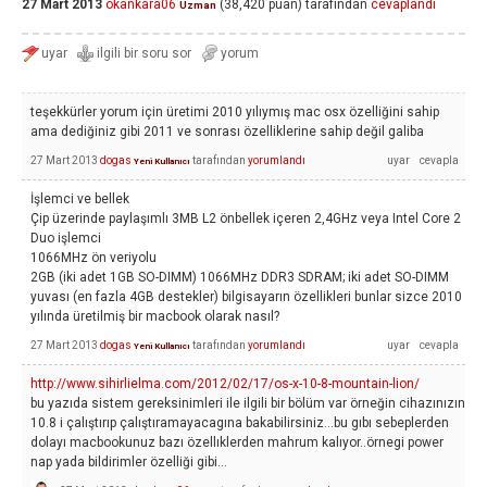
27 Mart 2013
okankara06
(
38,420
puan)
tarafından
cevaplandı
Uzman
teşekkürler yorum için üretimi 2010 yılıymış mac osx özelliğini sahip
ama dediğiniz gibi 2011 ve sonrası özelliklerine sahip değil galiba
27 Mart 2013
dogas
tarafından
yorumlandı
Yeni Kullanıcı
İşlemci ve bellek
Çip üzerinde paylaşımlı 3MB L2 önbellek içeren 2,4GHz veya Intel Core 2
Duo işlemci
1066MHz ön veriyolu
2GB (iki adet 1GB SO-DIMM) 1066MHz DDR3 SDRAM; iki adet SO-DIMM
yuvası (en fazla 4GB destekler) bilgisayarın özellikleri bunlar sizce 2010
yılında üretilmiş bir macbook olarak nasıl?
27 Mart 2013
dogas
tarafından
yorumlandı
Yeni Kullanıcı
http://www.sihirlielma.com/2012/02/17/os-x-10-8-mountain-lion/
bu yazıda sistem gereksinimleri ile ilgili bir bölüm var örneğin cihazınızın
10.8 i çalıştırıp çalıştıramayacagına bakabilirsiniz...bu gıbı sebeplerden
dolayı macbookunuz bazı özellıklerden mahrum kalıyor..örnegi power
nap yada bildirimler özelliği gibi...