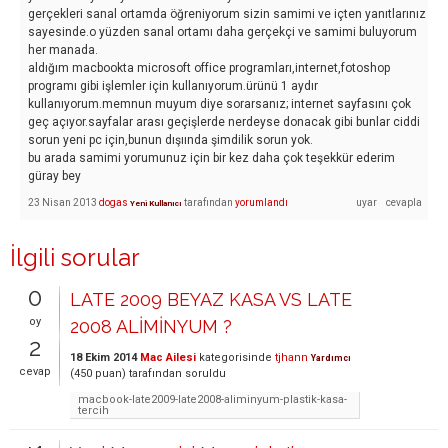
gerçekleri sanal ortamda öğreniyorum sizin samimi ve içten yanıtlarınız
sayesinde.o yüzden sanal ortamı daha gerçekçi ve samimi buluyorum
her manada.
aldığım macbookta microsoft office programları,internet,fotoshop
programı gibi işlemler için kullanıyorum.ürünü 1 aydır
kullanıyorum.memnun muyum diye sorarsanız; internet sayfasını çok
geç açıyor.sayfalar arası geçişlerde nerdeyse donacak gibi bunlar ciddi
sorun yeni pc için,bunun dışıında şimdilik sorun yok.
bu arada samimi yorumunuz için bir kez daha çok teşekkür ederim
güray bey
23 Nisan 2013
dogas
tarafından
yorumlandı
Yeni Kullanıcı
İlgili sorular
0
LATE 2009 BEYAZ KASA VS LATE
oy
2008 ALİMİNYUM ?
2
18 Ekim 2014
Mac Ailesi
kategorisinde
tjhann
Yardımcı
cevap
(
450
puan)
tarafından
soruldu
macbook-late2009-late2008-aliminyum-plastik-kasa-
tercih