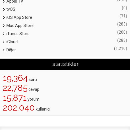
Apple TV
(0)
tvOS
(71)
iOS App Store
(283)
Mac App Store
(200)
iTunes Store
(283)
iCloud
(1,210)
Diğer
İstatistikler
19,364
soru
22,785
cevap
15,871
yorum
202,040
kullanıcı