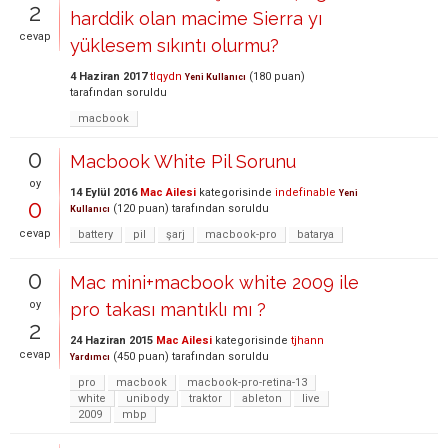
2
harddik olan macime Sierra yı
cevap
yüklesem sıkıntı olurmu?
4 Haziran 2017
tlqydn
(
180
puan)
Yeni Kullanıcı
tarafından
soruldu
macbook
0
Macbook White Pil Sorunu
oy
14 Eylül 2016
Mac Ailesi
kategorisinde
indefinable
Yeni
0
(
120
puan)
tarafından
soruldu
Kullanıcı
cevap
battery
pil
şarj
macbook-pro
batarya
0
Mac mini+macbook white 2009 ile
oy
pro takası mantıklı mı ?
2
24 Haziran 2015
Mac Ailesi
kategorisinde
tjhann
cevap
(
450
puan)
tarafından
soruldu
Yardımcı
pro
macbook
macbook-pro-retina-13
white
unibody
traktor
ableton
live
2009
mbp