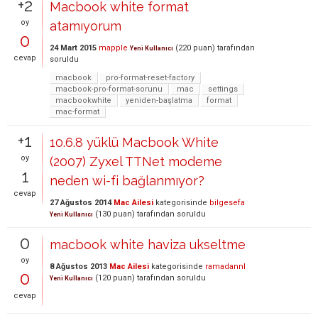
+2
Macbook white format
oy
atamıyorum
0
24 Mart 2015
mapple
(
220
puan)
tarafından
Yeni Kullanıcı
cevap
soruldu
macbook
pro-format-reset-factory
macbook-pro-format-sorunu
mac
settings
macbookwhite
yeniden-başlatma
format
mac-format
+1
10.6.8 yüklü Macbook White
oy
(2007) Zyxel TTNet modeme
1
neden wi-fi bağlanmıyor?
cevap
27 Ağustos 2014
Mac Ailesi
kategorisinde
bilgesefa
(
130
puan)
tarafından
soruldu
Yeni Kullanıcı
0
macbook white haviza ukseltme
oy
8 Ağustos 2013
Mac Ailesi
kategorisinde
ramadannl
0
(
120
puan)
tarafından
soruldu
Yeni Kullanıcı
cevap